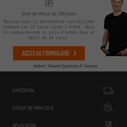
Droit de retour de 100 jours.
Renvoie-nous la marchandise non-utilisée
endéans les 10 jours après l’achat. Nous
te rembourserons le prix d’achat dans un
délai de 10 jours.
Accès au formulaire
Herbert,
General Operations & Services
Plus d'informations
EXPÉDITION
STATUT DE MON COLIS
RÉVOCATION