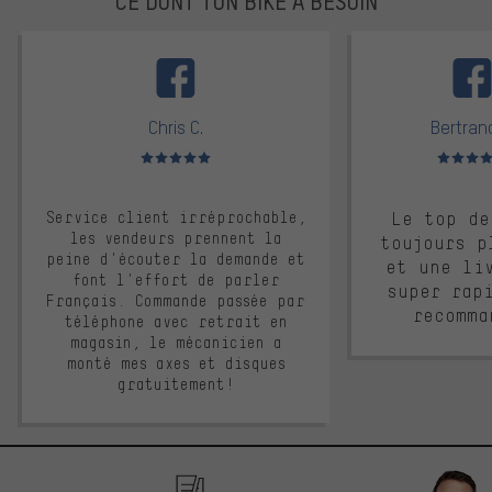
CE DONT TON BIKE A BESOIN
facebook
Chris C.
Bertrand
Note moyenne : 5 sur 5
Note moyen
Service client irréprochable,
Le top de
les vendeurs prennent la
toujours p
peine d'écouter la demande et
et une li
font l'effort de parler
super rap
Français. Commande passée par
recomma
téléphone avec retrait en
magasin, le mécanicien a
monté mes axes et disques
gratuitement!