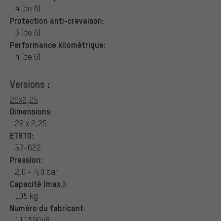
4 (de 6)
Protection anti-crevaison:
3 (de 6)
Performance kilométrique:
4 (de 6)
Versions :
29x2,25
Dimensions:
29 x 2,25
ETRTO:
57-622
Pression:
2,0 - 4,0 bar
Capacité (max.):
105 kg
Numéro du fabricant:
11159048