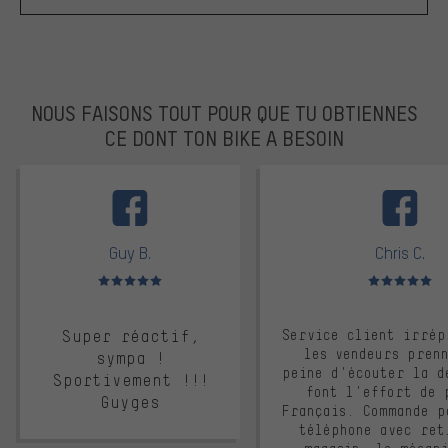
NOUS FAISONS TOUT POUR QUE TU OBTIENNES
CE DONT TON BIKE A BESOIN
facebook
Guy B.
Chris C.
Note moyenne : 5 sur 5
Note moyenne : 
Super réactif,
Service client irrép
les vendeurs pren
sympa !
peine d'écouter la d
Sportivement !!!
font l'effort de 
Guyges
Français. Commande p
téléphone avec ret