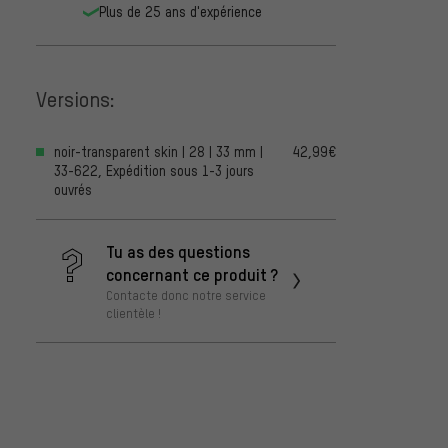
Plus de 25 ans d'expérience
Versions:
noir-transparent skin | 28 | 33 mm |
42,99€
33-622, Expédition sous 1-3 jours
ouvrés
Tu as des questions
concernant ce produit ?
Contacte donc notre service
clientèle !