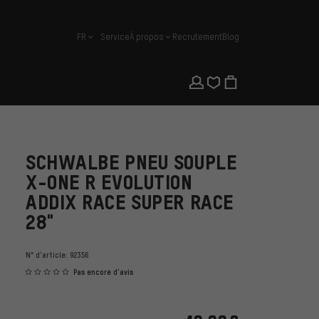
FR
Service
À propos
Recrutement
Blog
français
SCHWALBE PNEU SOUPLE
X-ONE R EVOLUTION
ADDIX RACE SUPER RACE
28"
N° d'article:
92356
Pas encore d'avis