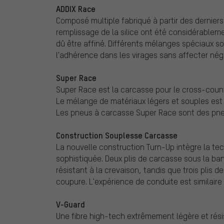
ADDIX Race
Composé multiple fabriqué à partir des dernier
remplissage de la silice ont été considérabl
dû être affiné. Différents mélanges spéciaux so
l'adhérence dans les virages sans affecter nég
Super Race
Super Race est la carcasse pour le cross-count
Le mélange de matériaux légers et souples es
Les pneus à carcasse Super Race sont des pne
Construction Souplesse Carcasse
La nouvelle construction Turn-Up intègre la te
sophistiquée. Deux plis de carcasse sous la ba
résistant à la crevaison, tandis que trois plis 
coupure. L'expérience de conduite est similair
V-Guard
Une fibre high-tech extrêmement légère et rési