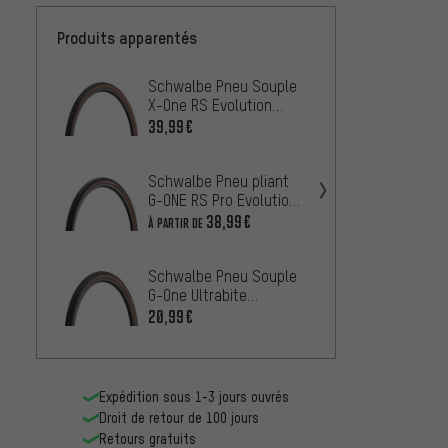
Produits apparentés
Schwalbe Pneu Souple
Schwal
X-One RS Evolution
G-ONE 
ADDIX Race Super Race
ADDIX 
39,99€
À PARTIR
28"
Schwalbe Pneu pliant
Schwal
G-ONE RS Pro Evolution
G-ONE 
ADDIX Race TLR 28"
ADDIX 
38,99€
À PARTIR DE
À PARTIR
Schwalbe Pneu Souple
Specia
G-One Ultrabite
Pathfi
Performance ADDIX
20,99€
À PARTIR
RaceGuard 28"
Expédition sous 1-3 jours ouvrés
Droit de retour de 100 jours
Retours gratuits