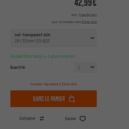
42,99€
excl.
frais de port
pour la livraison vers
États-Unis
noir-transparent skin
28 | 33 mm | 33-622
Expédition sous 1-3 jours ouvrés
Quantité:
1
Livraison impossible à États-Unis
dans le panier
Comparer
Garder