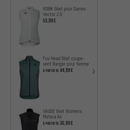
GOBIK Gilet pour Dames
Craft 
Vector 2.0
léger 
dame
53,99€
33,99
Specia
Fox Head Gilet coupe-
vent 
vent Ranger pour femme
91,99
44,99€
À PARTIR DE
VAUDE Gilet Womens
Matera Air
36,99€
À PARTIR DE