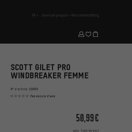
FR
Service
À propos
Recrutement
Blog
français
SCOTT GILET PRO
WINDBREAKER FEMME
N° d'article:
226850
Pas encore d'avis
50,99€
excl.
frais de port