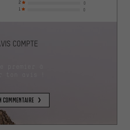
2
0
1
0
AVIS COMPTE
le premier à
r ton avis !
un commentaire