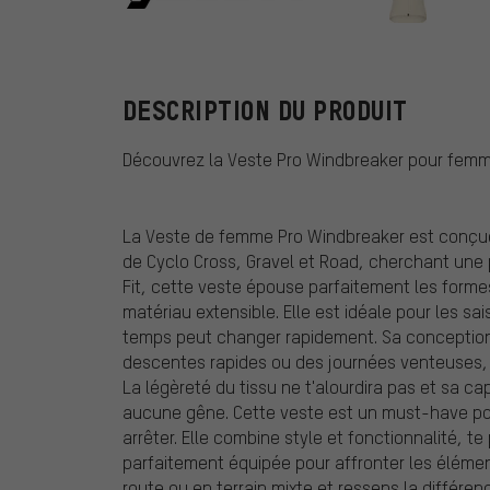
Scott
DESCRIPTION DU PRODUIT
Découvrez la Veste Pro Windbreaker pour femme,
La Veste de femme Pro Windbreaker est conçue
de Cyclo Cross, Gravel et Road, cherchant une 
Fit, cette veste épouse parfaitement les form
matériau extensible. Elle est idéale pour les sa
temps peut changer rapidement. Sa conception
descentes rapides ou des journées venteuses, te
La légèreté du tissu ne t'alourdira pas et sa ca
aucune gêne. Cette veste est un must-have pou
arrêter. Elle combine style et fonctionnalité, t
parfaitement équipée pour affronter les élémen
route ou en terrain mixte et ressens la différe