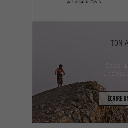
pas encore d'avis
TON 
Sois 
laisse
Écrire 