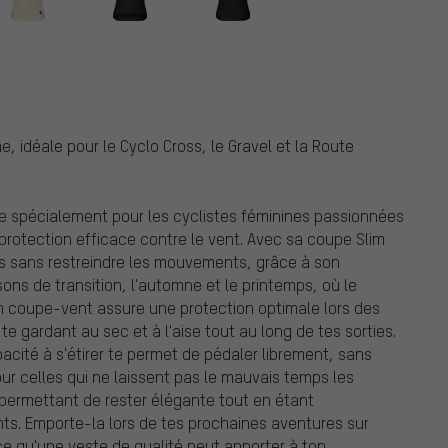
 idéale pour le Cyclo Cross, le Gravel et la Route
 spécialement pour les cyclistes féminines passionnées
protection efficace contre le vent. Avec sa coupe Slim
es sans restreindre les mouvements, grâce à son
isons de transition, l'automne et le printemps, où le
 coupe-vent assure une protection optimale lors des
 gardant au sec et à l'aise tout au long de tes sorties.
pacité à s'étirer te permet de pédaler librement, sans
r celles qui ne laissent pas le mauvais temps les
e permettant de rester élégante tout en étant
ts. Emporte-la lors de tes prochaines aventures sur
nce qu'une veste de qualité peut apporter à ton