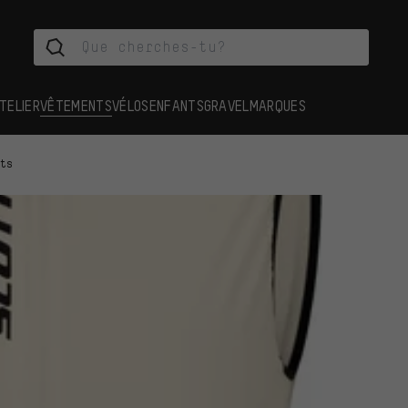
TELIER
VÊTEMENTS
VÉLOS
ENFANTS
GRAVEL
MARQUES
ets