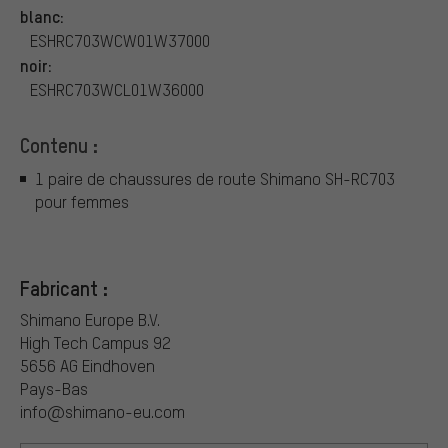
blanc:
ESHRC703WCW01W37000
noir:
ESHRC703WCL01W36000
Contenu :
1 paire de chaussures de route Shimano SH-RC703
pour femmes
Fabricant :
Shimano Europe B.V.
High Tech Campus 92
5656 AG Eindhoven
Pays-Bas
info@shimano-eu.com