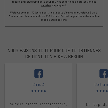
rendre ainsi plus pertinente pour toi.
Nos
conditions de protection des
données
s'appliquent.
*Valable pendant 30 jours à partir de la date d'émission et valable à partir
d'un montant de commande de 60€. Le bon d'achat ne peut pas être combiné
avec d'autres actions.
NOUS FAISONS TOUT POUR QUE TU OBTIENNES
CE DONT TON BIKE A BESOIN
facebook
Chris C.
Bertrand
Note moyenne : 5 sur 5
Note moyen
Service client irréprochable,
Le top de