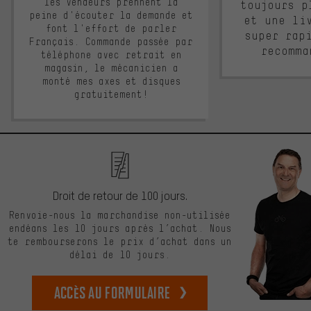
les vendeurs prennent la
toujours p
peine d'écouter la demande et
et une li
font l'effort de parler
super rap
Français. Commande passée par
recomma
téléphone avec retrait en
magasin, le mécanicien a
monté mes axes et disques
gratuitement!
Droit de retour de 100 jours.
Renvoie-nous la marchandise non-utilisée
endéans les 10 jours après l’achat. Nous
te rembourserons le prix d’achat dans un
délai de 10 jours.
Accès au formulaire