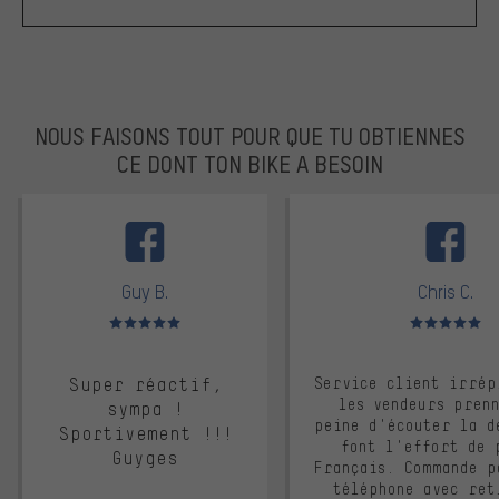
NOUS FAISONS TOUT POUR QUE TU OBTIENNES
CE DONT TON BIKE A BESOIN
facebook
Guy B.
Chris C.
Note moyenne : 5 sur 5
Note moyenne : 
Super réactif,
Service client irrép
les vendeurs pren
sympa !
peine d'écouter la d
Sportivement !!!
font l'effort de 
Guyges
Français. Commande p
téléphone avec ret