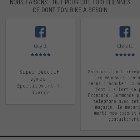
NOUS FAISONS TOUT POUR QUE TU OBTIENNES
CE DONT TON BIKE A BESOIN
facebook
Guy B.
Chris C.
Note moyenne : 5 sur 5
Note moyenne : 
Super réactif,
Service client irrép
les vendeurs pren
sympa !
peine d'écouter la d
Sportivement !!!
font l'effort de 
Guyges
Français. Commande p
téléphone avec ret
magasin, le mécan
monté mes axes et 
gratuitement