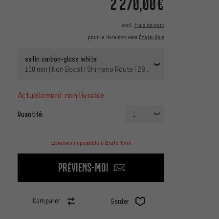
2 270,00€
excl.
frais de port
pour la livraison vers
États-Unis
satin carbon-gloss white
100 mm | Non Boost | Shimano Route | 28" | 142 mm | Non Boost
actuellement non livrable
Quantité:
1
Livraison impossible à États-Unis
Préviens-moi
Comparer
Garder