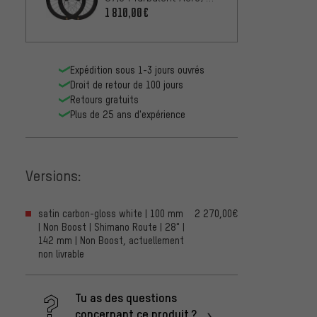
240 Disc CL en carbone
1 810,00€
28"
Expédition sous 1-3 jours ouvrés
Droit de retour de 100 jours
Retours gratuits
Plus de 25 ans d'expérience
Versions:
satin carbon-gloss white | 100 mm
2 270,00€
| Non Boost | Shimano Route | 28" |
142 mm | Non Boost, actuellement
non livrable
Tu as des questions
concernant ce produit ?