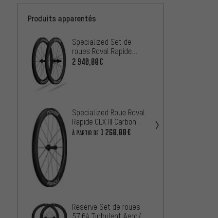
Produits apparentés
Specialized Set de
Scope 
roues Roval Rapide
roues 
Sprint CLX Carbon Disc
Lock 2
2 940,00€
À PARTIR
Center Lock 28"
Specia
roues 
III Ca
2 690
Specialized Roue Roval
Lock 
Rapide CLX III Carbon
Disc Center-Lock 28"
1 260,00€
À PARTIR DE
Specia
roues 
II Car
2 180,
Lock 
Reserve Set de roues
57|64 Turbulent Aero/DT