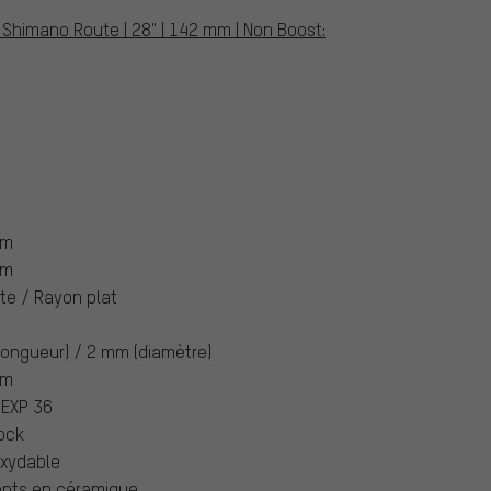
 Shimano Route | 28" | 142 mm | Non Boost:
um
um
ite / Rayon plat
ongueur) / 2 mm (diamètre)
um
 EXP 36
ock
oxydable
nts en céramique