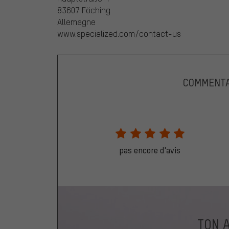
83607 Föching
Allemagne
www.specialized.com/contact-us
COMMENTA
pas encore d'avis
TON 