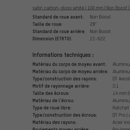
satin carbon-gloss white | 100 mm | Non Boost |
Standard de roue avant:
Non Boost
Taille de roue:
28"
Standard de roue arrière:
Non Boost
Dimension (ETRTO):
21-622
Informations techniques :
Matériau du corps de moyeu avant:
Alumini
Matériau du corps de moyeu arrière:
Alumini
Type/construction des rayons:
DT Aerol
Motif de rayonnage arrière:
2:1
Taille des écrous:
14 mm (l
Matériau de l'écrou:
Alumini
Type de roue libre:
Ratchet
Type/construction des écrous:
DT Pro L
Matériau des rayons:
Acier in
Roulements moyeu arrière:
Rouleme