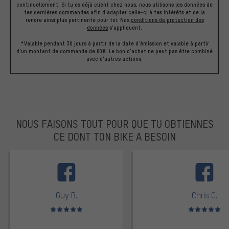
continuellement. Si tu es déjà client chez nous, nous utilisons les données de
tes dernières commandes afin d'adapter celle-ci à tes intérêts et de la
rendre ainsi plus pertinente pour toi.
Nos
conditions de protection des
données
s'appliquent.
*Valable pendant 30 jours à partir de la date d'émission et valable à partir
d'un montant de commande de 60€. Le bon d'achat ne peut pas être combiné
avec d'autres actions.
NOUS FAISONS TOUT POUR QUE TU OBTIENNES
CE DONT TON BIKE A BESOIN
facebook
Guy B.
Chris C.
Note moyenne : 5 sur 5
Note moyenne : 