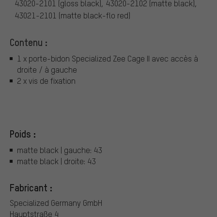
43020-2101 (gloss black), 43020-2102 (matte black),
43021-2101 (matte black-flo red)
Contenu :
1 x porte-bidon Specialized Zee Cage II avec accès à
droite / à gauche
2 x vis de fixation
Poids :
matte black | gauche: 43
matte black | droite: 43
Fabricant :
Specialized Germany GmbH
Hauptstraße 4