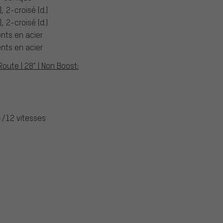
), 2-croisé (d.)
), 2-croisé (d.)
nts en acier
nts en acier
oute | 28" | Non Boost:
/12 vitesses
e