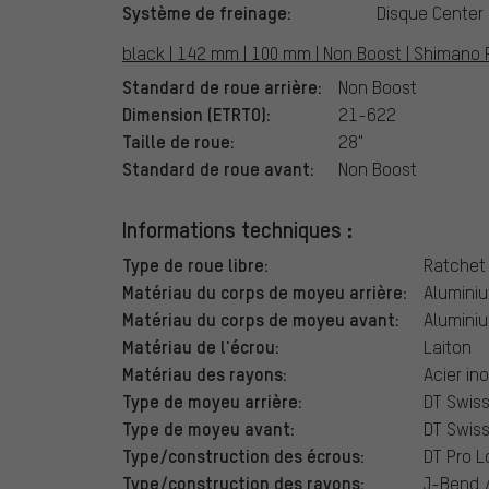
Système de freinage:
Disque Center
black | 142 mm | 100 mm | Non Boost | Shimano R
Standard de roue arrière:
Non Boost
Dimension (ETRTO):
21-622
Taille de roue:
28"
Standard de roue avant:
Non Boost
Informations techniques :
Type de roue libre:
Ratchet
Matériau du corps de moyeu arrière:
Alumini
Matériau du corps de moyeu avant:
Alumini
Matériau de l'écrou:
Laiton
Matériau des rayons:
Acier in
Type de moyeu arrière:
DT Swis
Type de moyeu avant:
DT Swis
Type/construction des écrous:
DT Pro L
Type/construction des rayons:
J-Bend 