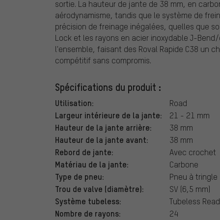
sortie. La hauteur de jante de 38 mm, en carbon
aérodynamisme, tandis que le système de frein
précision de freinage inégalées, quelles que so
Lock et les rayons en acier inoxydable J-Bend/c
l'ensemble, faisant des Roval Rapide C38 un cho
compétitif sans compromis.
Spécifications du produit :
Utilisation:
Road
Largeur intérieure de la jante:
21 - 21 mm
Hauteur de la jante arrière:
38 mm
Hauteur de la jante avant:
38 mm
Rebord de jante:
Avec crochet
Matériau de la jante:
Carbone
Type de pneu:
Pneu à tringle 
Trou de valve (diamètre):
SV (6,5 mm)
Système tubeless:
Tubeless Rea
Nombre de rayons:
24