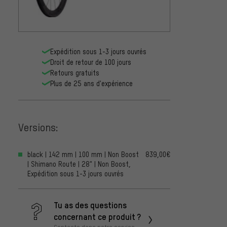
Disc C
839,0
Expédition sous 1-3 jours ouvrés
Droit de retour de 100 jours
Retours gratuits
Plus de 25 ans d'expérience
Versions:
black | 142 mm | 100 mm | Non Boost
839,00€
| Shimano Route | 28" | Non Boost,
Expédition sous 1-3 jours ouvrés
Tu as des questions
concernant ce produit ?
Contacte donc notre service