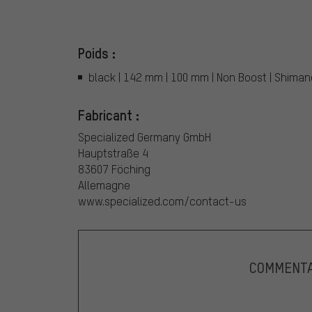
Poids :
black | 142 mm | 100 mm | Non Boost | Shimano
Fabricant :
Specialized Germany GmbH
Hauptstraße 4
83607 Föching
Allemagne
www.specialized.com/contact-us
COMMENTA