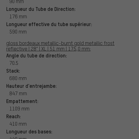
90 mm
Longueur du Tube de Direction:
176 mm
Longueur effective du tube supérieur:
590 mm
gloss bordeaux metallic-burnt gold metallic frost
reflective | 28" | XL | 51 mm | 175,0 mm:
Angle du tube de direction:
70.5
Stack:
680 mm
Hauteur d'entrejambe:
847 mm
Empattement:
1109 mm
Reach:
410 mm
Longueur des bases:
440 mm