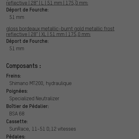
reflective | 28" | L | 51 mm | 175,0 mm:
Déport de Fourche:
51 mm
gloss bordeaux metallic-burnt gold metallic frost
reflective | 28" | XL | 51 mm | 175,0 mm:
Déport de Fourche:
51 mm
Composants :
Freins:
Shimano MT200, hydraulique
Poignées:
Specialized Neutralizer
Boîtier de Pédalier:
BSA 68
Cassette:
SunRace, 11-51 D,12 vitesses
Pédales: