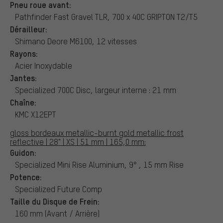
Pneu roue avant:
Pathfinder Fast Gravel TLR, 700 x 40C GRIPTON T2/T5
Dérailleur:
Shimano Deore M6100, 12 vitesses
Rayons:
Acier Inoxydable
Jantes:
Specialized 700C Disc, largeur interne : 21 mm
Chaîne:
KMC X12EPT
gloss bordeaux metallic-burnt gold metallic frost
reflective | 28" | XS | 51 mm | 165,0 mm:
Guidon:
Specialized Mini Rise Aluminium, 9° , 15 mm Rise
Potence:
Specialized Future Comp
Taille du Disque de Frein:
160 mm (Avant / Arrière)