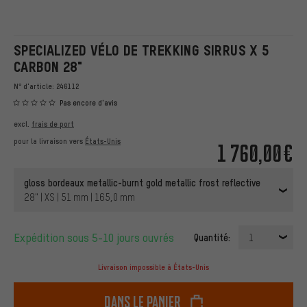
SPECIALIZED VÉLO DE TREKKING SIRRUS X 5
CARBON 28"
N° d'article:
246112
Pas encore d'avis
excl.
frais de port
pour la livraison vers
États-Unis
1 760,00€
gloss bordeaux metallic-burnt gold metallic frost reflective
28" | XS | 51 mm | 165,0 mm
Expédition sous 5-10 jours ouvrés
Quantité:
1
Livraison impossible à États-Unis
dans le panier