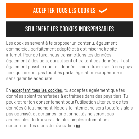
est plus confortable. Avec les cookies de confort, nous
établissons des liens avec des plateformes de médias sociaux.
Accepter tous les cookies
Nous pouvons ainsi mettre à ta disposition d'autres contenus et
informations utiles. De plus, tu as la possibilité d'utiliser des
services supplémentaires qui te permettent de trouver plus
Seulement les cookies indispensables
facilement les bons produits. Par exemple, nous proposons une
fonction de chat qui permet de répondre rapidement et
Droit de retour de 100 jours.
facilement aux questions.
Les cookies servent à te proposer un contenu, également
Renvoie-nous la marchandise non-utilisée
commercial, parfaitement adapté et à optimiser notre site
endéans les 10 jours après l’achat. Nous
Cookies de base
internet. Pour ce faire, nous transmettons tes données
te rembourserons le prix d’achat dans un
Les cookies de base garantissent que tu puisses utiliser les
également à des tiers, qui utilisent et traitent ces données. Il est
délai de 10 jours.
fonctions de notre site web.
également possible que tes données soient tranmises à des pays
tiers qui ne sont pas touchés par la législation européenne et
Accès au formulaire
sans garantie adéquate.
acceptant tous les cookies
En
, tu acceptes également que tes
Herbert,
General Operations & Services
données soient transférées à et traitées dans des pays tiers. Tu
peux retirer ton consentement pour l'utilisation ultérieure de tes
données à tout moment. Notre site internet ne sera toutefois alors
Plus d'informations
pas optimisé, et certaines fonctionnalités ne seront pas
accessibles. Tu trouveras de plus amples informations
EXPÉDITION
ici
concernant tes droits de révocation
.