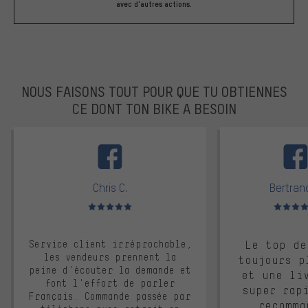
avec d'autres actions.
NOUS FAISONS TOUT POUR QUE TU OBTIENNES
CE DONT TON BIKE A BESOIN
facebook
Chris C.
Bertrand
Note moyenne : 5 sur 5
Note moyen
Service client irréprochable,
Le top de
les vendeurs prennent la
toujours p
peine d'écouter la demande et
et une li
font l'effort de parler
super rap
Français. Commande passée par
recomma