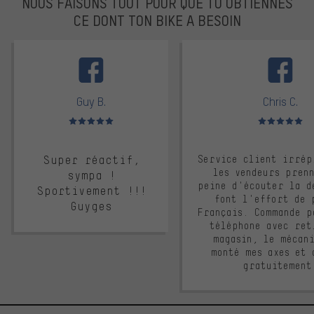
NOUS FAISONS TOUT POUR QUE TU OBTIENNES
CE DONT TON BIKE A BESOIN
facebook
Guy B.
Chris C.
Note moyenne : 5 sur 5
Note moyenne : 
Super réactif,
Service client irrép
les vendeurs pren
sympa !
peine d'écouter la d
Sportivement !!!
font l'effort de 
Guyges
Français. Commande p
téléphone avec ret
magasin, le mécan
monté mes axes et 
gratuitement