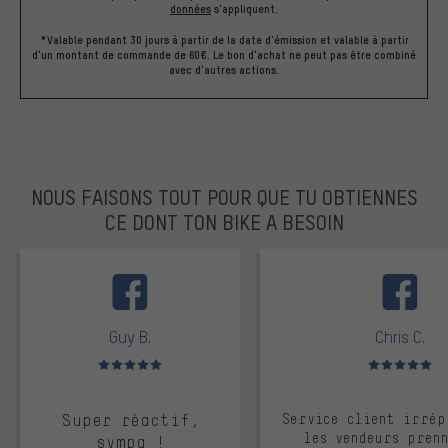
données
s'appliquent.
*Valable pendant 30 jours à partir de la date d'émission et valable à partir
d'un montant de commande de 60€. Le bon d'achat ne peut pas être combiné
avec d'autres actions.
NOUS FAISONS TOUT POUR QUE TU OBTIENNES
CE DONT TON BIKE A BESOIN
facebook
Guy B.
Chris C.
Note moyenne : 5 sur 5
Note moyenne : 
Super réactif,
Service client irrép
les vendeurs pren
sympa !