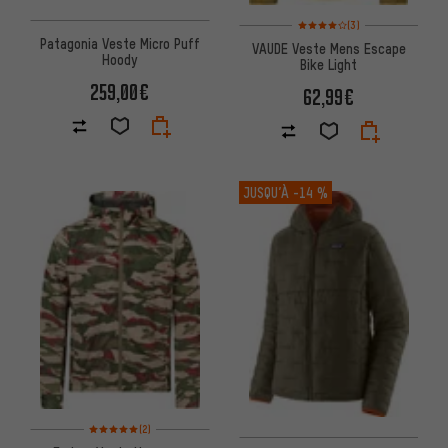
Note moyenne : 4 sur 5 d'après
(3)
Patagonia Veste Micro Puff
VAUDE Veste Mens Escape
Hoody
Bike Light
259,00€
62,99€
JUSQU’À
-14 %
Note moyenne : 5 sur 5 d'après 2 avis
(2)