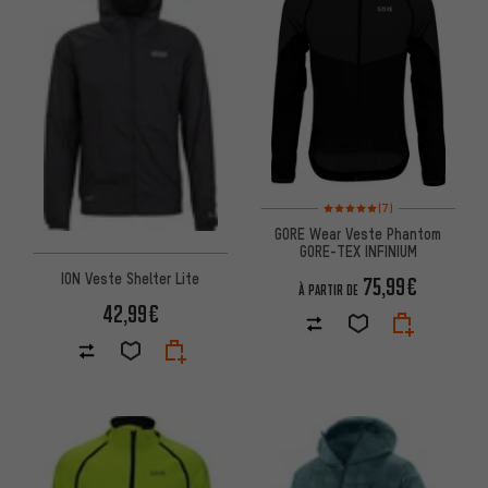
Note moyenne : 5 sur 5 d'après
(7)
GORE Wear Veste Phantom
GORE-TEX INFINIUM
ION Veste Shelter Lite
75,99€
À PARTIR DE
42,99€