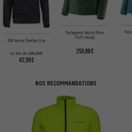
Pata
Patagonia Veste Micro
Puff Hoody
ION Veste Shelter Lite
259,00€
au lieu de
126,04€
42,99€
NOS RECOMMANDATIONS