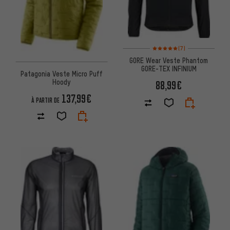
Note moyenne : 5 sur 5 d'après
(7)
GORE Wear Veste Phantom
GORE-TEX INFINIUM
Patagonia Veste Micro Puff
Hoody
88,99€
137,99€
À PARTIR DE