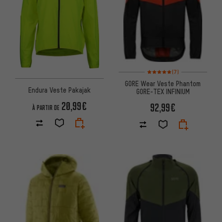
Note moyenne : 5 sur 5 d'après
(7)
GORE Wear Veste Phantom
Endura Veste Pakajak
GORE-TEX INFINIUM
20,99€
92,99€
À PARTIR DE