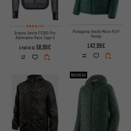
Note moyenne : 4 sur 5 d'après 4 avis
(4)
Patagonia Veste Micro Puff
Endura Veste FS260-Pro
Hoody
Adrenaline Race Cape II
142,99€
58,99€
À PARTIR DE
NOUVEAU