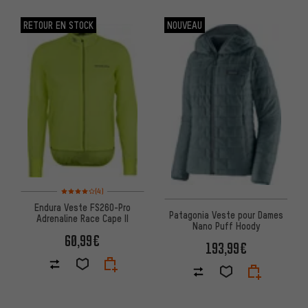
RETOUR EN STOCK
NOUVEAU
Note moyenne : 4 sur 5 d'après 4 avis
(4)
Endura Veste FS260-Pro
Patagonia Veste pour Dames
Adrenaline Race Cape II
Nano Puff Hoody
60,99€
193,99€