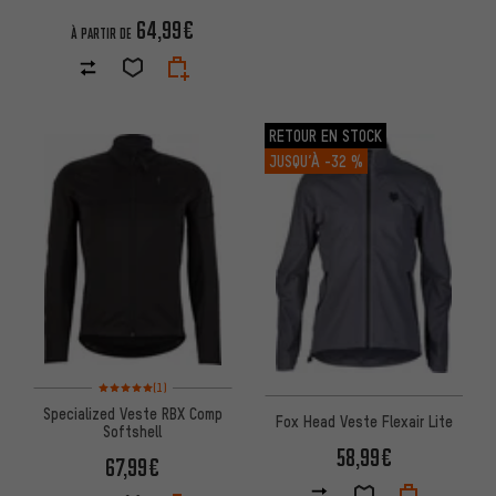
64,99€
À PARTIR DE
RETOUR EN STOCK
JUSQU’À
-32 %
Note moyenne : 5 sur 5 d'après 1 avis
(1)
Specialized Veste RBX Comp
Fox Head Veste Flexair Lite
Softshell
58,99€
67,99€