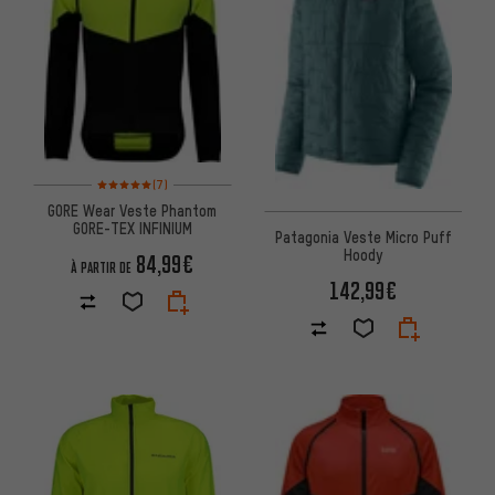
Note moyenne : 5 sur 5 d'après 7 avis
(7)
GORE Wear Veste Phantom
GORE-TEX INFINIUM
Patagonia Veste Micro Puff
Hoody
84,99€
À PARTIR DE
142,99€