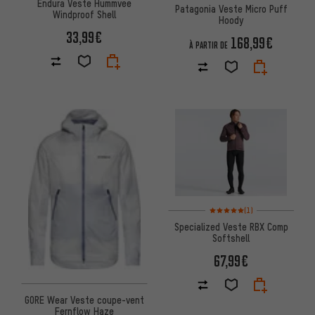
Endura Veste Hummvee
Patagonia Veste Micro Puff
Windproof Shell
Hoody
33,99€
168,99€
À PARTIR DE
Note moyenne : 5 sur 5 d'après
(1)
Specialized Veste RBX Comp
Softshell
67,99€
GORE Wear Veste coupe-vent
Fernflow Haze