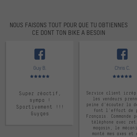
NOUS FAISONS TOUT POUR QUE TU OBTIENNES
CE DONT TON BIKE A BESOIN
facebook
Guy B.
Chris C.
Note moyenne : 5 sur 5
Note moyenne : 
Super réactif,
Service client irrép
les vendeurs pren
sympa !
peine d'écouter la d
Sportivement !!!
font l'effort de 
Guyges
Français. Commande p
téléphone avec ret
magasin, le mécan
monté mes axes et 