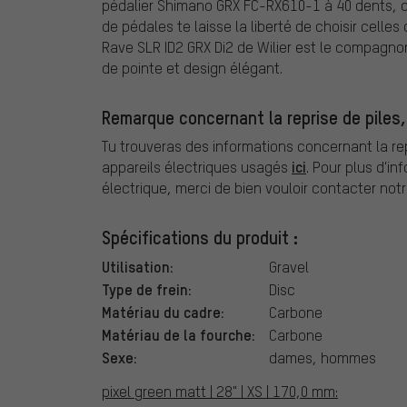
pédalier Shimano GRX FC-RX610-1 à 40 dents, ce 
de pédales te laisse la liberté de choisir celle
Rave SLR ID2 GRX Di2 de Wilier est le compagnon
de pointe et design élégant.
Remarque concernant la reprise de piles,
Tu trouveras des informations concernant la repr
ici
appareils électriques usagés
. Pour plus d'in
électrique, merci de bien vouloir contacter notr
Spécifications du produit :
Utilisation:
Gravel
Type de frein:
Disc
Matériau du cadre:
Carbone
Matériau de la fourche:
Carbone
Sexe:
dames, hommes
pixel green matt | 28" | XS | 170,0 mm: