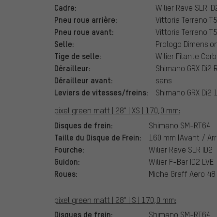
Cadre:
Wilier Rave SLR ID
Pneu roue arrière:
Vittoria Terreno T
Pneu roue avant:
Vittoria Terreno T
Selle:
Prologo Dimension
Tige de selle:
Wilier Filante Car
Dérailleur:
Shimano GRX Di2 R
Dérailleur avant:
sans
Leviers de vitesses/freins:
Shimano GRX Di2 1
pixel green matt | 28" | XS | 170,0 mm:
Disques de frein:
Shimano SM-RT64
Taille du Disque de Frein:
160 mm (Avant / Arr
Fourche:
Wilier Rave SLR ID2
Guidon:
Wilier F-Bar ID2 LVE
Roues:
Miche Graff Aero 48
pixel green matt | 28" | S | 170,0 mm:
Disques de frein:
Shimano SM-RT64