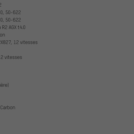
2
50, 50-622
50, 50-622
 R2 AGX t4.0
bon
X827, 12 vitesses
2 vitesses
ière)
 Carbon