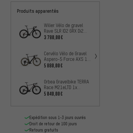
Produits apparentés
Wilier Vélo de gravel
Orbea
Rave SLR ID2 GRX Di2
M31eL
1x12 Carbon Graff
vélo g
3 780,00€
4 200
Allroad
Cervélo Vélo de Gravel
Factor
Aspero-5 Force AXS 1
ALUTO
Carbone
carbo
5 880,00€
6 720
Orbea Gravelbike TERRA
Factor
Race M21eLTD 1x
OSTRO 
Carbon 28"
Lionsp
5 040,00€
10 42
XPLR 
Expédition sous 1-3 jours ouvrés
Droit de retour de 100 jours
Retours gratuits