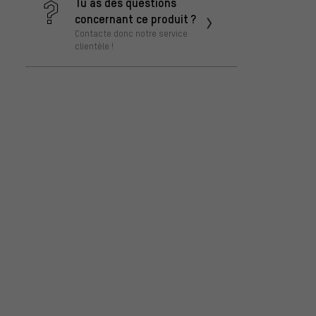
Tu as des questions
concernant ce produit ?
Contacte donc notre service
clientèle !