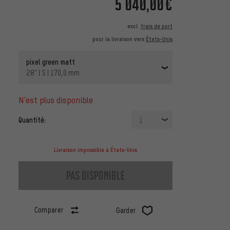
5 040,00€
excl.
frais de port
pour la livraison vers
États-Unis
pixel green matt
28" | S | 170,0 mm
n’est plus disponible
Quantité:
1
Livraison impossible à États-Unis
pas disponible
Comparer
Garder