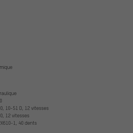
amique
raulique
0
, 10-51 D, 12 vitesses
, 12 vitesses
X610-1, 40 dents