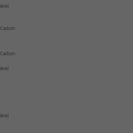
ière)
 Carbon
 Carbon
ière)
ière)