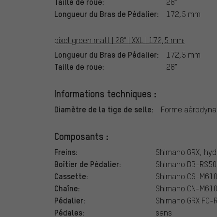
Taille de roue:
28"
Longueur du Bras de Pédalier:
172,5 mm
pixel green matt | 28" | XXL | 172,5 mm:
Longueur du Bras de Pédalier:
172,5 mm
Taille de roue:
28"
Informations techniques :
Diamètre de la tige de selle:
Forme aérodyn
Composants :
Freins:
Shimano GRX, hyd
Boîtier de Pédalier:
Shimano BB-RS50
Cassette:
Shimano CS-M6100
Chaîne:
Shimano CN-M6100
Pédalier:
Shimano GRX FC-R
Pédales:
sans