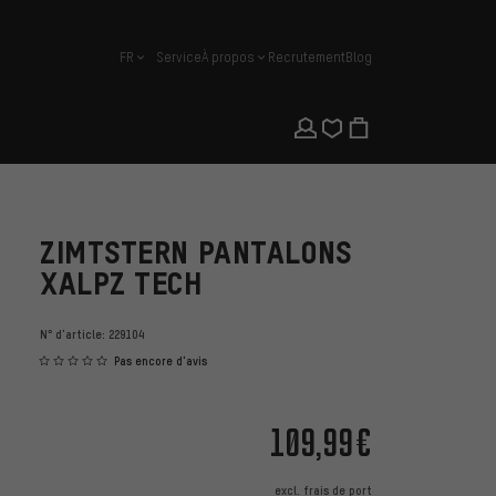
FR
Service
À propos
Recrutement
Blog
français
ZIMTSTERN PANTALONS
XALPZ TECH
N° d'article:
229104
Pas encore d'avis
109,99€
excl.
frais de port