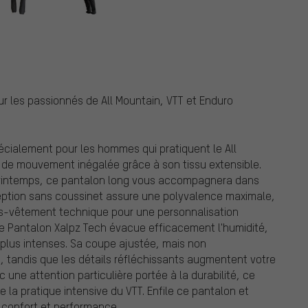
r les passionnés de All Mountain, VTT et Enduro
écialement pour les hommes qui pratiquent le All
té de mouvement inégalée grâce à son tissu extensible.
 printemps, ce pantalon long vous accompagnera dans
ception sans coussinet assure une polyvalence maximale,
us-vêtement technique pour une personnalisation
 le Pantalon Xalpz Tech évacue efficacement l'humidité,
 plus intenses. Sa coupe ajustée, mais non
é, tandis que les détails réfléchissants augmentent votre
vec une attention particulière portée à la durabilité, ce
 la pratique intensive du VTT. Enfile ce pantalon et
, confort et performance.