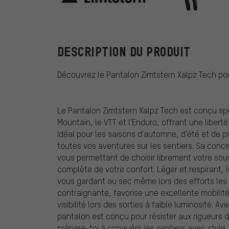
Zimtstern
DESCRIPTION DU PRODUIT
Découvrez le Pantalon Zimtstern Xalpz Tech pou
Le Pantalon Zimtstern Xalpz Tech est conçu sp
Mountain, le VTT et l'Enduro, offrant une liber
Idéal pour les saisons d'automne, d'été et de
toutes vos aventures sur les sentiers. Sa con
vous permettant de choisir librement votre so
complète de votre confort. Léger et respirant,
vous gardant au sec même lors des efforts les
contraignante, favorise une excellente mobilit
visibilité lors des sorties à faible luminosité. A
pantalon est conçu pour résister aux rigueurs de
prépare-toi à conquérir les sentiers avec style