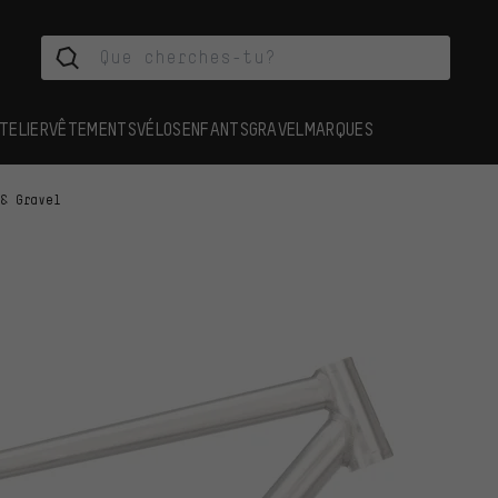
TELIER
VÊTEMENTS
VÉLOS
ENFANTS
GRAVEL
MARQUES
 & Gravel