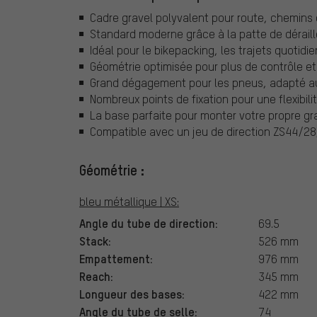
Cadre gravel polyvalent pour route, chemins d
Standard moderne grâce à la patte de dérail
Idéal pour le bikepacking, les trajets quotidi
Géométrie optimisée pour plus de contrôle et
Grand dégagement pour les pneus, adapté au
Nombreux points de fixation pour une flexibil
La base parfaite pour monter votre propre gr
Compatible avec un jeu de direction ZS44/2
Géométrie :
bleu métallique | XS:
Angle du tube de direction:
69.5
Stack:
526 mm
Empattement:
976 mm
Reach:
345 mm
Longueur des bases:
422 mm
Angle du tube de selle:
74