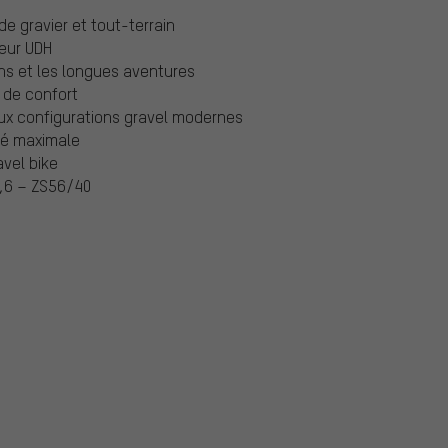
e gravier et tout-terrain
leur UDH
ens et les longues aventures
 de confort
x configurations gravel modernes
ité maximale
avel bike
8,6 – ZS56/40