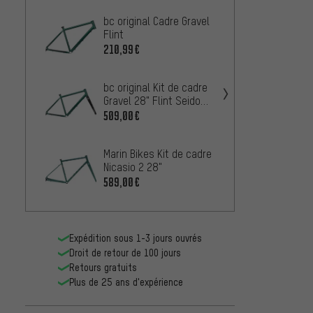
bc original Cadre Gravel
Cinell
Flint
Washb
210,99€
749,0
bc original Kit de cadre
OPEN K
Gravel 28" Flint Seido
U.P.
RGT
509,00€
839,0
Marin Bikes Kit de cadre
Specia
Nicasio 2 28"
Crux 
589,00€
1 090,
Expédition sous 1-3 jours ouvrés
Droit de retour de 100 jours
Retours gratuits
Plus de 25 ans d'expérience