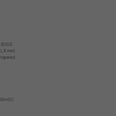
 (EVO3)
(31,8 mm)
" tapered
00x45C)