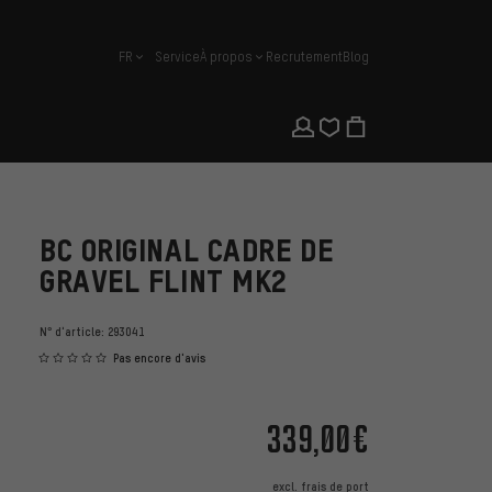
FR
Service
À propos
Recrutement
Blog
français
BC ORIGINAL CADRE DE
GRAVEL FLINT MK2
N° d'article:
293041
Pas encore d'avis
339,00€
excl.
frais de port