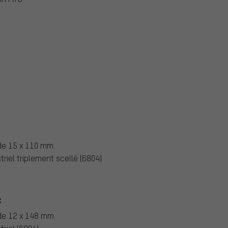
de 15 x 110 mm
riel triplement scellé (6804)
:
 de 12 x 148 mm