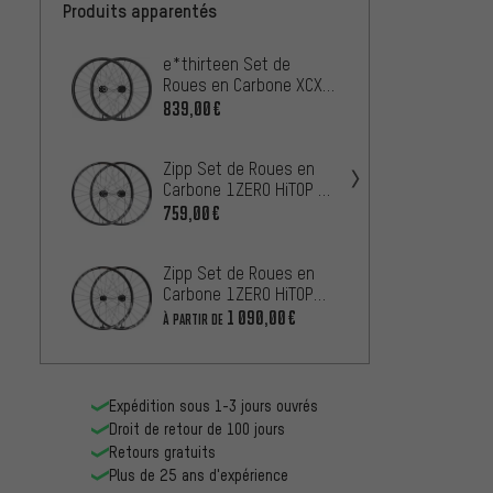
Produits apparentés
e*thirteen Set de
Specia
Roues en Carbone XCX
roues 
Race IW24 Boost 29"
370 Ca
839,00€
959,0
29" Bo
Zipp Set de Roues en
Carbone 1ZERO HiTOP S
Disc 6 trous Boost 29"
759,00€
DT Sw
1501 
Boost 
839,0
Zipp Set de Roues en
Hybrid
Carbone 1ZERO HiTOP
SW Disc Center Lock
1 090,00€
À PARTIR DE
Miche 
Boost 29"
Carbon
Lock 2
589,0
Expédition sous 1-3 jours ouvrés
Droit de retour de 100 jours
Retours gratuits
Plus de 25 ans d'expérience