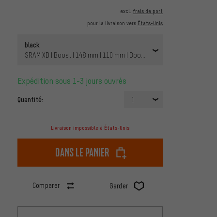
excl.
frais de port
pour la livraison vers
États-Unis
black
SRAM XD | Boost | 148 mm | 110 mm | Boost | 29" | 110 mm | SRAM X
Expédition sous 1-3 jours ouvrés
Quantité:
1
Livraison impossible à États-Unis
dans le panier
Comparer
Garder