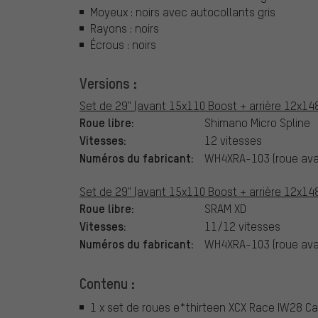
Moyeux : noirs avec autocollants gris
Rayons : noirs
Écrous : noirs
Versions :
Set de 29" (avant 15x110 Boost + arrière 12x148
Roue libre:
Shimano Micro Spline
Vitesses:
12 vitesses
Numéros du fabricant:
WH4XRA-103 (roue avan
Set de 29" (avant 15x110 Boost + arrière 12x14
Roue libre:
SRAM XD
Vitesses:
11/12 vitesses
Numéros du fabricant:
WH4XRA-103 (roue avan
Contenu :
1 x set de roues e*thirteen XCX Race IW28 C