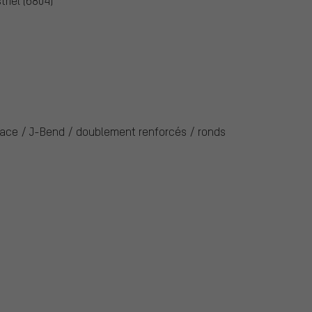
riel (6804)
é
é
ace / J-Bend / doublement renforcés / ronds