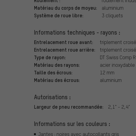
Roulement :
roulement indust
Matériau du corps de moyeu:
aluminium
Système de roue libre:
3 cliquets
Informations techniques - rayons :
Entrelacement roue avant:
triplement crois
Entrelacement roue arrière:
triplement crois
Type de rayon:
DT Swiss Comp R
Matériau des rayons:
acier inoxydable
Taille des écrous:
12 mm
Matériau des écrous:
aluminium
Autorisations :
Largeur de pneu recommandée:
2,1" - 2,4"
Informations sur les couleurs :
Jantes : noires avec autocollants gris