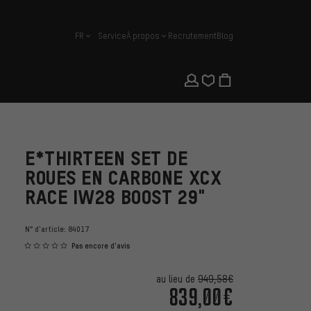
FR
Service
À propos
Recrutement
Blog
français
E*THIRTEEN SET DE
ROUES EN CARBONE XCX
RACE IW28 BOOST 29"
N° d'article:
84017
Pas encore d'avis
au lieu de
949,58€
839,00€