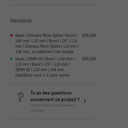
Versions:
black | Shimano Micro Spline | Boost |
839,00€
148 mm | 110 mm | Boost | 29" | 110
mm | Shimano Micro Spline | 110 mm |
148 mm, actuellement non livrable
black | SRAM XD | Boost | 148 mm |
839,00€
110 mm | Boost | 29" | 110 mm |
SRAM XD | 110 mm | 148 mm,
Expédition sous 1-3 jours ouvrés
Tu as des questions
concernant ce produit ?
Contacte donc notre service
clientèle !