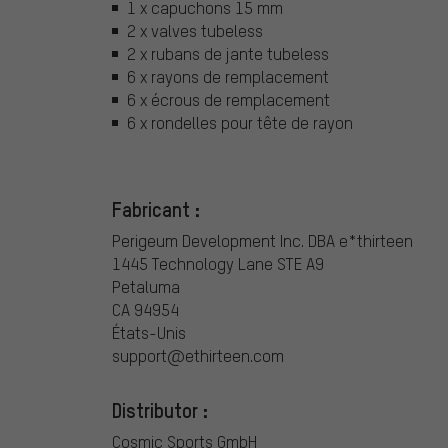
1 x capuchons 15 mm
2 x valves tubeless
2 x rubans de jante tubeless
6 x rayons de remplacement
6 x écrous de remplacement
6 x rondelles pour tête de rayon
Fabricant :
Perigeum Development Inc. DBA e*thirteen
1445 Technology Lane STE A9
Petaluma
CA 94954
États-Unis
support@ethirteen.com
Distributor :
Cosmic Sports GmbH