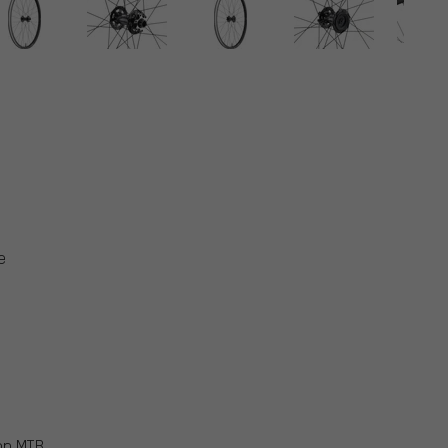
e
on MTB