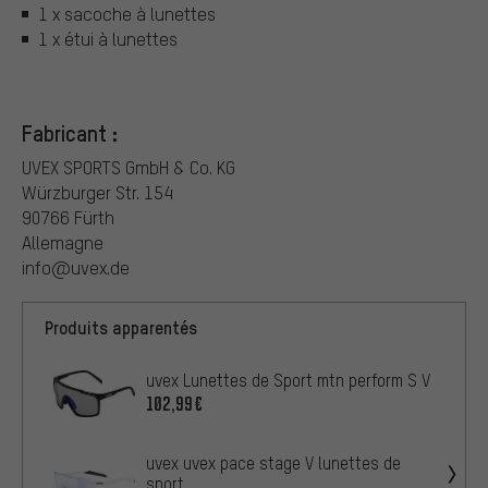
1 x sacoche à lunettes
1 x étui à lunettes
Fabricant :
UVEX SPORTS GmbH & Co. KG
Würzburger Str. 154
90766 Fürth
Allemagne
info@uvex.de
Produits apparentés
uvex Lunettes de Sport mtn perform S V
102,99€
uvex uvex pace stage V lunettes de
sport