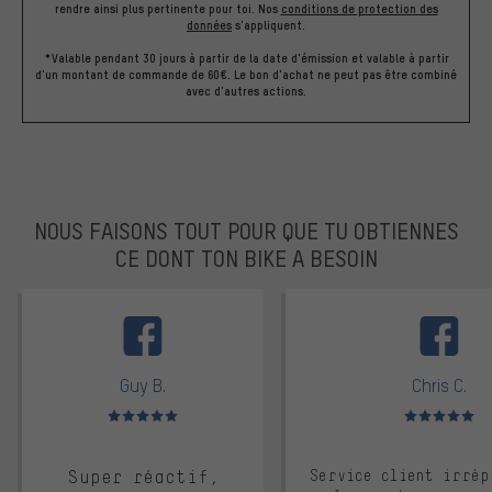
rendre ainsi plus pertinente pour toi.
Nos
conditions de protection des
données
s'appliquent.
*Valable pendant 30 jours à partir de la date d'émission et valable à partir
d'un montant de commande de 60€. Le bon d'achat ne peut pas être combiné
avec d'autres actions.
NOUS FAISONS TOUT POUR QUE TU OBTIENNES
CE DONT TON BIKE A BESOIN
facebook
Guy B.
Chris C.
Note moyenne : 5 sur 5
Note moyenne : 
Super réactif,
Service client irrép