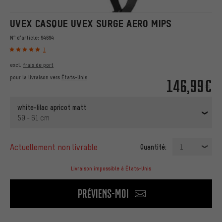
UVEX CASQUE UVEX SURGE AERO MIPS
N° d'article:
94694
1
excl.
frais de port
pour la livraison vers
États-Unis
146,99€
white-lilac apricot matt
59 - 61 cm
actuellement non livrable
Quantité:
1
Livraison impossible à États-Unis
Préviens-moi