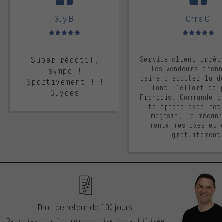
Guy B.
Chris C.
Note moyenne : 5 sur 5
Note moyenne : 
Super réactif,
Service client irrép
les vendeurs pren
sympa !
peine d'écouter la d
Sportivement !!!
font l'effort de 
Guyges
Français. Commande p
téléphone avec ret
magasin, le mécan
monté mes axes et 
gratuitement
Droit de retour de 100 jours.
Renvoie-nous la marchandise non-utilisée