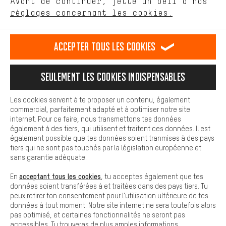
Avant de continuer, jette un oeil à nos
Plus de confort
FR
EN
DE
ES
français
english
Deutsch
español
réglages concernant les cookies.
L'expérience d'achat est plus confortable. Ton expérience d'achat
est plus confortable. Avec les cookies de confort, nous
établissons des liens avec des plateformes de médias sociaux.
RÉSILIER LE CONTRAT
Communauté d'Aix-la-Chapelle
Accepter tous les cookies
Nous pouvons ainsi mettre à ta disposition d'autres contenus et
informations utiles. De plus, tu as la possibilité d'utiliser des
Programme d'affiliation
Mentions Légales
Protection des données
services supplémentaires qui te permettent de trouver plus
Seulement les cookies indispensables
facilement les bons produits. Par exemple, nous proposons une
Conditions générales de vente
Plateforme d'Alerte
fonction de chat qui permet de répondre rapidement et
facilement aux questions.
Reprise des batteries
Corepile
Paramètres de cookies
Les cookies servent à te proposer un contenu, également
commercial, parfaitement adapté et à optimiser notre site
Cookies de base
Modifier le contraste
internet. Pour ce faire, nous transmettons tes données
Les cookies de base garantissent que tu puisses utiliser les
également à des tiers, qui utilisent et traitent ces données. Il est
fonctions de notre site web.
Tous les prix s'entendent en euros (MwSt hors) plus les
également possible que tes données soient tranmises à des pays
tiers qui ne sont pas touchés par la législation européenne et
frais de port
États-Unis
pour la livraison vers
.
sans garantie adéquate.
acceptant tous les cookies
En
, tu acceptes également que tes
données soient transférées à et traitées dans des pays tiers. Tu
peux retirer ton consentement pour l'utilisation ultérieure de tes
données à tout moment. Notre site internet ne sera toutefois alors
pas optimisé, et certaines fonctionnalités ne seront pas
accessibles. Tu trouveras de plus amples informations