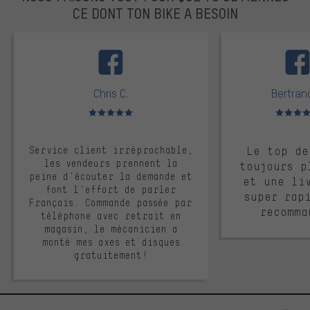
CE DONT TON BIKE A BESOIN
facebook
Chris C.
Bertrand
Note moyenne : 5 sur 5
Note moyen
Service client irréprochable,
Le top de
les vendeurs prennent la
toujours p
peine d'écouter la demande et
et une li
font l'effort de parler
super rap
Français. Commande passée par
recomma
téléphone avec retrait en
magasin, le mécanicien a
monté mes axes et disques
gratuitement!