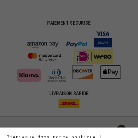
PAIEMENT SÉCURISÉ
Des offres plus adaptées
Au lieu de pubs au hasard, nous afficherons des offres plus
LIVRAISON RAPIDE
pertinentes. Les cookies de marketing nous aident à identifier tes
intérêts et à te présenter des offres et des conseils sur mesure.
Plus de performance
Ce que tu cherches sur notre boutique et ce dont tu as besoin :
ça nous intéresse. Avec les cookies 'performance', tu peux nous
aider à améliorer notre site Internet et la gamme de produits que
Laisse-toi conseiller
Bienvenue dans notre boutique !
nous proposons grâce à ton comportement d'achat.