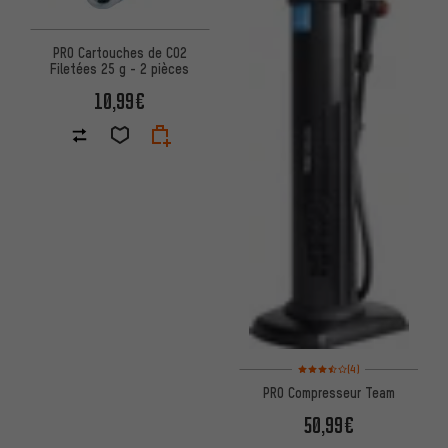
PRO Cartouches de CO2
Filetées 25 g - 2 pièces
10,99€
Note moyenne : 3,5 sur 5 d'apr
(4)
PRO Compresseur Team
50,99€