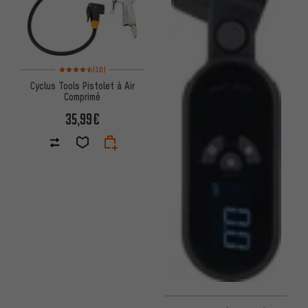
Note moyenne : 4,5 sur 5 d'après 10 avis
(10)
Cyclus Tools Pistolet à Air
Comprimé
35,99€