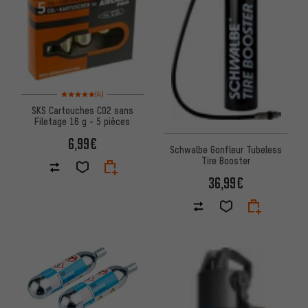
Note moyenne : 5 sur 5 d'après 4 avis
(4)
SKS Cartouches CO2 sans
Filetage 16 g - 5 pièces
6,99€
Schwalbe Gonfleur Tubeless
Tire Booster
36,99€