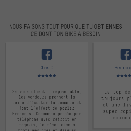
NOUS FAISONS TOUT POUR QUE TU OBTIENNES
CE DONT TON BIKE A BESOIN
facebook
Chris C.
Bertrand
Note moyenne : 5 sur 5
Note moyen
Service client irréprochable,
Le top de
les vendeurs prennent la
toujours p
peine d'écouter la demande et
et une li
font l'effort de parler
super rap
Français. Commande passée par
recomma
téléphone avec retrait en
magasin, le mécanicien a
monté mes axes et disques