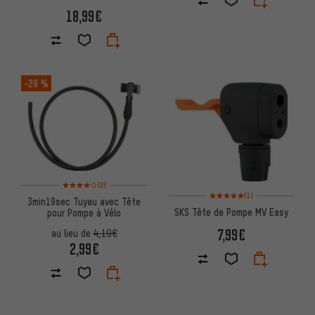
18,99€
-29 %
Note moyenne : 4 sur 5 d'après 2 avis
(2)
Note moyenne : 5 sur 5 d'après
(1)
3min19sec Tuyau avec Tête
SKS Tête de Pompe MV Easy
pour Pompe à Vélo
7,99€
au lieu de
4,19€
2,99€