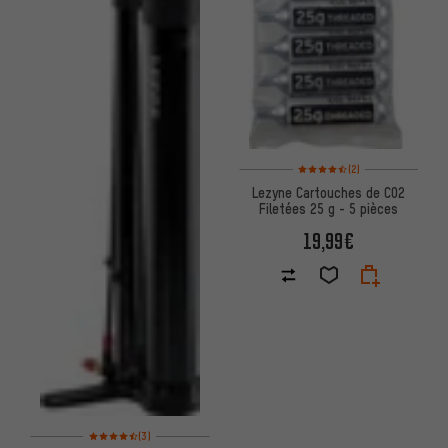
Note moyenne : 4,5 sur 5 d'apr
(2)
Lezyne Cartouches de CO2
Filetées 25 g - 5 pièces
19,99€
Note moyenne : 4,5 sur 5 d'après 3 avis
(3)