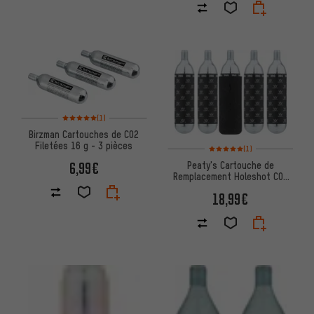
Note moyenne : 5 sur 5 d'après 1 avis
(1)
Birzman Cartouches de CO2
Filetées 16 g - 3 pièces
Note moyenne : 5 sur 5 d'après
(1)
6,99€
Peaty's Cartouche de
Remplacement Holeshot CO2
Cartridge 25 g - 5 pièces
18,99€