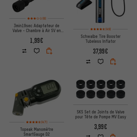
Note moyenne : 3 sur 5 d'après 6 avis
(6)
3min19sec Adaptateur de
Note moyenne : 4,5 sur 5 d'aprè
(49)
Valve - Chambre à Air SV en
Pompe AV
Schwalbe Tire Booster
1,99€
Tubeless Inflator
37,99€
SKS Set de Joints de Valve
pour Tête de Pompe MV Easy
Note moyenne : 4,5 sur 5 d'après 47 avis
(47)
3,99€
Topeak Manomètre
SmartGauge D2