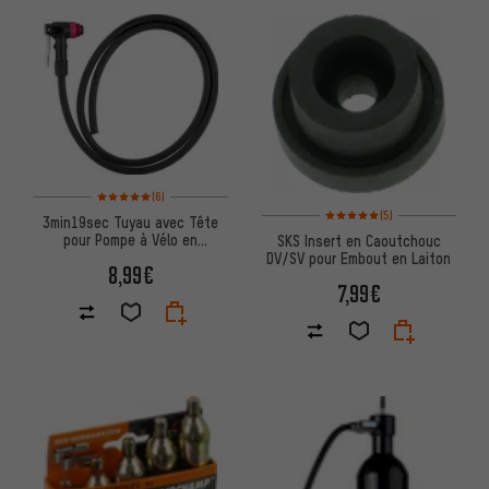
Note moyenne : 5 sur 5 d'après 6 avis
(6)
Note moyenne : 5 sur 5 d'après
(5)
3min19sec Tuyau avec Tête
pour Pompe à Vélo en
SKS Insert en Caoutchouc
Aluminium
DV/SV pour Embout en Laiton
8,99€
7,99€