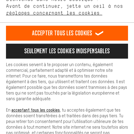
Avant de continuer, jette un oeil à nos
Plus de confort
réglages concernant les cookies.
Rappel Programmé
L'expérience d'achat est plus confortable. Ton expérience d'achat
est plus confortable. Avec les cookies de confort, nous
Formulaire de contact
établissons des liens avec des plateformes de médias sociaux.
Accepter tous les cookies
Nous pouvons ainsi mettre à ta disposition d'autres contenus et
informations utiles. De plus, tu as la possibilité d'utiliser des
Notre politique en matière de protection de la vie privée
services supplémentaires qui te permettent de trouver plus
Langue"
Seulement les cookies indispensables
facilement les bons produits. Par exemple, nous proposons une
fonction de chat qui permet de répondre rapidement et
FR
EN
DE
ES
facilement aux questions.
français
english
Deutsch
español
Les cookies servent à te proposer un contenu, également
commercial, parfaitement adapté et à optimiser notre site
Cookies de base
internet. Pour ce faire, nous transmettons tes données
Les cookies de base garantissent que tu puisses utiliser les
RÉSILIER LE CONTRAT
Communauté d'Aix-la-Chapelle
également à des tiers, qui utilisent et traitent ces données. Il est
fonctions de notre site web.
également possible que tes données soient tranmises à des pays
tiers qui ne sont pas touchés par la législation européenne et
Programme d'affiliation
Mentions Légales
Protection des données
sans garantie adéquate.
Conditions générales de vente
Plateforme d'Alerte
acceptant tous les cookies
En
, tu acceptes également que tes
données soient transférées à et traitées dans des pays tiers. Tu
Reprise des batteries
Corepile
Paramètres de cookies
peux retirer ton consentement pour l'utilisation ultérieure de tes
données à tout moment. Notre site internet ne sera toutefois alors
Modifier le contraste
pas optimisé, et certaines fonctionnalités ne seront pas