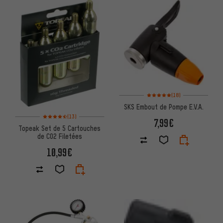
Note moyenne : 5 sur 5 d'après 
(18)
SKS Embout de Pompe E.V.A.
Note moyenne : 4,5 sur 5 d'après 13 avis
(13)
7,99€
Topeak Set de 5 Cartouches
de CO2 Filetées
10,99€