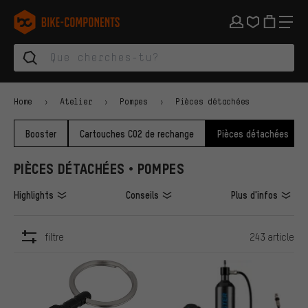
Aller à la navigation principale
Aller à la navigation des catégories
Aller au contenu
Aller aux marques et à la newsletter
Aller au pied de page
bike-components.de Page d'accueil
Home
Atelier
Pompes
Pièces détachées
Booster
Cartouches CO2 de rechange
Pièces détachées
PIÈCES DÉTACHÉES • POMPES
Highlights
Conseils
Plus d'infos
filtre
243 article
ARTICLES