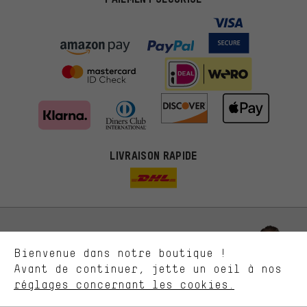
Des offres plus adaptées
Au lieu de pubs au hasard, nous afficherons des offres plus
LIVRAISON RAPIDE
pertinentes. Les cookies de marketing nous aident à identifier tes
intérêts et à te présenter des offres et des conseils sur mesure.
Plus de performance
Ce que tu cherches sur notre boutique et ce dont tu as besoin :
ça nous intéresse. Avec les cookies 'performance', tu peux nous
aider à améliorer notre site Internet et la gamme de produits que
Laisse-toi conseiller
Bienvenue dans notre boutique !
nous proposons grâce à ton comportement d'achat.
Avant de continuer, jette un oeil à nos
Plus de confort
réglages concernant les cookies.
Rappel Programmé
L'expérience d'achat est plus confortable. Ton expérience d'achat