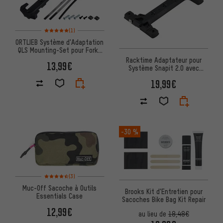
Note moyenne : 5 sur 5 d'après 1 avis
(1)
ORTLIEB Système d'Adaptation
QLS Mounting-Set pour Fork-
Pack
Racktime Adaptateur pour
13,99€
Système Snapit 2.0 avec
Verrou
19,99€
-30 %
Note moyenne : 4,5 sur 5 d'après 3 avis
(3)
Muc-Off Sacoche à Outils
Brooks Kit d'Entretien pour
Essentials Case
Sacoches Bike Bag Kit Repair
12,99€
au lieu de
18,48€