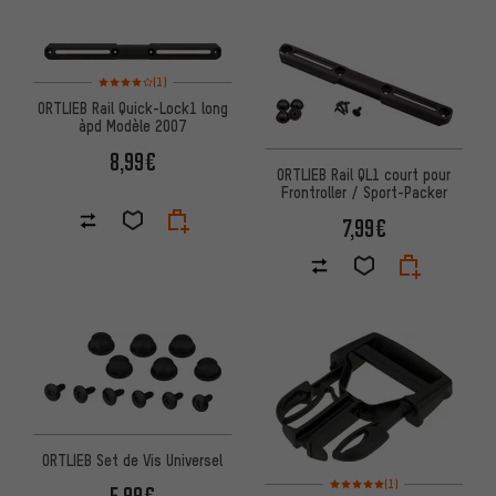
Note moyenne : 4 sur 5 d'après 1 avis
(1)
ORTLIEB Rail Quick-Lock1 long
àpd Modèle 2007
8,99€
ORTLIEB Rail QL1 court pour
Frontroller / Sport-Packer
7,99€
ORTLIEB Set de Vis Universel
Note moyenne : 5 sur 5 d'après
(1)
5,99€