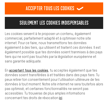
est plus confortable. Avec les cookies de confort, nous
Formulaire de contact
établissons des liens avec des plateformes de médias sociaux.
Accepter tous les cookies
Nous pouvons ainsi mettre à ta disposition d'autres contenus et
informations utiles. De plus, tu as la possibilité d'utiliser des
Notre politique en matière de protection de la vie privée
services supplémentaires qui te permettent de trouver plus
Langue"
Seulement les cookies indispensables
facilement les bons produits. Par exemple, nous proposons une
fonction de chat qui permet de répondre rapidement et
FR
EN
DE
ES
facilement aux questions.
français
english
Deutsch
español
Les cookies servent à te proposer un contenu, également
commercial, parfaitement adapté et à optimiser notre site
Cookies de base
internet. Pour ce faire, nous transmettons tes données
Les cookies de base garantissent que tu puisses utiliser les
RÉSILIER LE CONTRAT
Communauté d'Aix-la-Chapelle
également à des tiers, qui utilisent et traitent ces données. Il est
fonctions de notre site web.
également possible que tes données soient tranmises à des pays
tiers qui ne sont pas touchés par la législation européenne et
Programme d'affiliation
Mentions Légales
Protection des données
sans garantie adéquate.
Conditions générales de vente
Plateforme d'Alerte
acceptant tous les cookies
En
, tu acceptes également que tes
données soient transférées à et traitées dans des pays tiers. Tu
Reprise des batteries
Corepile
Paramètres de cookies
peux retirer ton consentement pour l'utilisation ultérieure de tes
données à tout moment. Notre site internet ne sera toutefois alors
Modifier le contraste
pas optimisé, et certaines fonctionnalités ne seront pas
accessibles. Tu trouveras de plus amples informations
Tous les prix s'entendent en euros (MwSt hors) plus les
ici
concernant tes droits de révocation
.
frais de port
États-Unis
pour la livraison vers
.