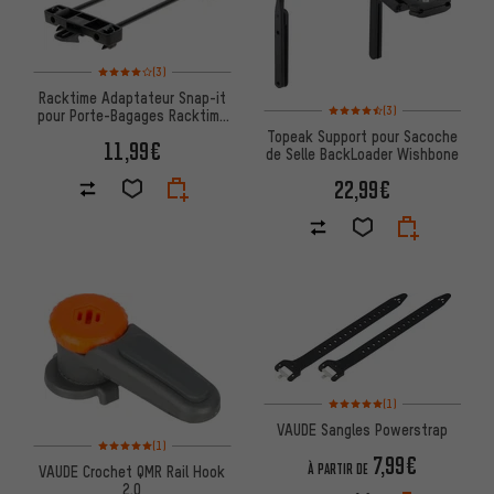
Note moyenne : 4 sur 5 d'après 3 avis
(3)
Racktime Adaptateur Snap-it
Note moyenne : 4,5 sur 5 d'apr
(3)
pour Porte-Bagages Racktime
àpd Modèle 2012
Topeak Support pour Sacoche
11,99€
de Selle BackLoader Wishbone
22,99€
Note moyenne : 5 sur 5 d'après
(1)
VAUDE Sangles Powerstrap
Note moyenne : 5 sur 5 d'après 1 avis
(1)
7,99€
À PARTIR DE
VAUDE Crochet QMR Rail Hook
2.0