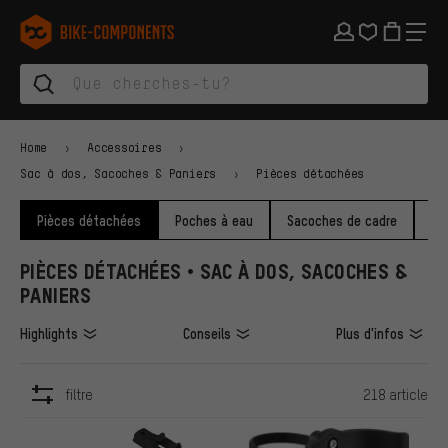
Aller à la navigation principale
Aller à la navigation des catégories
Aller au contenu
Aller aux marques et à la newsletter
Aller au pied de page
bike-components.de Page d'accueil
Home
Accessoires
Sac à dos, Sacoches & Paniers
Pièces détachées
Pièces détachées
Poches à eau
Sacoches de cadre
Sa
PIÈCES DÉTACHÉES • SAC À DOS, SACOCHES &
PANIERS
Highlights
Conseils
Plus d'infos
filtre
218 article
ARTICLES