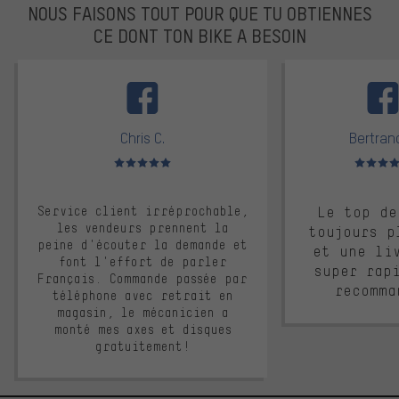
NOUS FAISONS TOUT POUR QUE TU OBTIENNES
CE DONT TON BIKE A BESOIN
facebook
Chris C.
Bertrand
Note moyenne : 5 sur 5
Note moyen
Service client irréprochable,
Le top de
les vendeurs prennent la
toujours p
peine d'écouter la demande et
et une li
font l'effort de parler
super rap
Français. Commande passée par
recomma
téléphone avec retrait en
magasin, le mécanicien a
monté mes axes et disques
gratuitement!