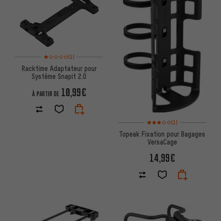
Note moyenne : 1 sur 5 d'après 1 avis
(1)
Racktime Adaptateur pour
Système Snapit 2.0
10,99€
À PARTIR DE
Note moyenne : 3 sur 5 d'après
(1)
Topeak Fixation pour Bagages
VersaCage
14,99€