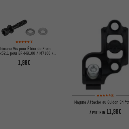
Note moyenne : 5 sur 5 d'après 1 avis
(1)
himano Vis pour Étrier de Frein
x32,1 pour BR-M8100 / M7100 /
M6100
1,99€
Note moyenne : 4,5 sur 
(9)
Magura Attache au Guidon Shift
11,99€
À PARTIR DE