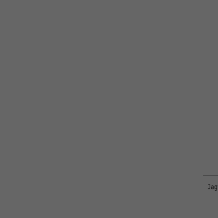
XLC
(6)
Zipp
(1)
Jag