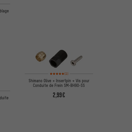
blage
Note moyenne : 5 sur 5 d'après 1 avis
(1)
Shimano Olive + Insertpin + Vis pour
Conduite de Frein SM-BH90-SS
d'après 1 avis
2,99€
duite