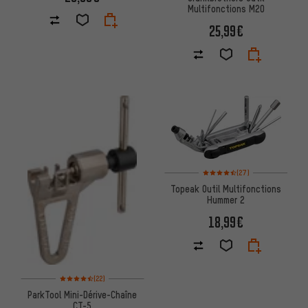
Multifonctions M20
25,99€
Note moyenne : 4,5 sur 5 d'aprè
(27)
Topeak Outil Multifonctions
Hummer 2
18,99€
Note moyenne : 4,5 sur 5 d'après 22 avis
(22)
ParkTool Mini-Dérive-Chaîne
CT-5