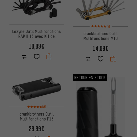
Note moyenne : 5 sur 5 d'après
(5)
Lezyne Outil Multifonctions
crankbrothers Outil
RAP II 13 avec Kit de
Multifonctions M10
Réparation Tubeless
19,99€
14,99€
RETOUR EN STOCK
Note moyenne : 4,5 sur 5 d'après 8 avis
(8)
crankbrothers Outil
Multifonctions F15
29,99€