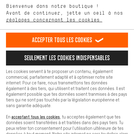
aider à améliorer notre site Internet et la gamme de produits que
Laisse-toi conseiller
Bienvenue dans notre boutique !
nous proposons grâce à ton comportement d'achat.
Avant de continuer, jette un oeil à nos
Plus de confort
réglages concernant les cookies.
Rappel Programmé
L'expérience d'achat est plus confortable. Ton expérience d'achat
est plus confortable. Avec les cookies de confort, nous
Formulaire de contact
établissons des liens avec des plateformes de médias sociaux.
Accepter tous les cookies
Nous pouvons ainsi mettre à ta disposition d'autres contenus et
informations utiles. De plus, tu as la possibilité d'utiliser des
Notre politique en matière de protection de la vie privée
services supplémentaires qui te permettent de trouver plus
Langue"
Seulement les cookies indispensables
facilement les bons produits. Par exemple, nous proposons une
fonction de chat qui permet de répondre rapidement et
FR
EN
DE
ES
facilement aux questions.
français
english
Deutsch
español
Les cookies servent à te proposer un contenu, également
commercial, parfaitement adapté et à optimiser notre site
Cookies de base
internet. Pour ce faire, nous transmettons tes données
Les cookies de base garantissent que tu puisses utiliser les
RÉSILIER LE CONTRAT
Communauté d'Aix-la-Chapelle
également à des tiers, qui utilisent et traitent ces données. Il est
fonctions de notre site web.
également possible que tes données soient tranmises à des pays
tiers qui ne sont pas touchés par la législation européenne et
Programme d'affiliation
Mentions Légales
Protection des données
sans garantie adéquate.
Conditions générales de vente
Plateforme d'Alerte
acceptant tous les cookies
En
, tu acceptes également que tes
données soient transférées à et traitées dans des pays tiers. Tu
Reprise des batteries
Corepile
Paramètres de cookies
peux retirer ton consentement pour l'utilisation ultérieure de tes
données à tout moment. Notre site internet ne sera toutefois alors