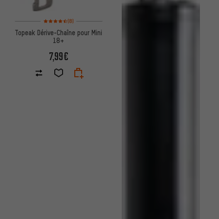
Note moyenne : 4,5 sur 5 d'après 8 avis
(8)
Topeak Dérive-Chaîne pour Mini
18+
7,99€