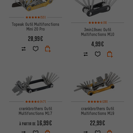
Note moyenne : 5 sur 5 d'après 53 avis
(53)
Note moyenne : 4,5 sur 5 d'apr
(9)
Topeak Outil Multifonctions
Mini 20 Pro
3min19sec Outil
Multifonctions M10
20,99€
4,99€
Note moyenne : 4,5 sur 5 d'après 47 avis
Note moyenne : 4,5 sur 5 d'aprè
(47)
(28)
crankbrothers Outil
crankbrothers Outil
Multifonctions M17
Multifonctions M19
16,99€
22,99€
À PARTIR DE