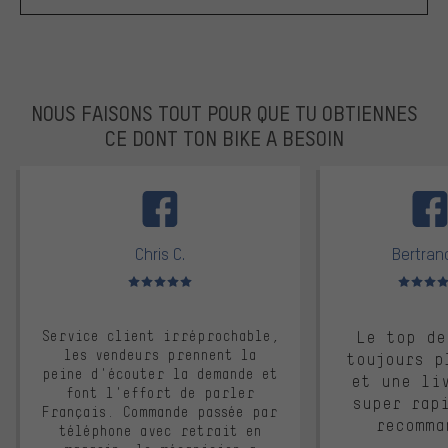
NOUS FAISONS TOUT POUR QUE TU OBTIENNES
CE DONT TON BIKE A BESOIN
facebook
Chris C.
Bertrand
Note moyenne : 5 sur 5
Note moyen
Service client irréprochable,
Le top de
les vendeurs prennent la
toujours p
peine d'écouter la demande et
et une li
font l'effort de parler
super rap
Français. Commande passée par
recomma
téléphone avec retrait en