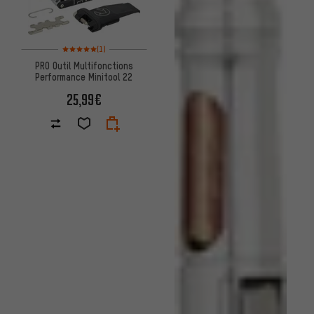
Note moyenne : 5 sur 5 d'après 1 avis
(1)
PRO Outil Multifonctions
Performance Minitool 22
25,99€