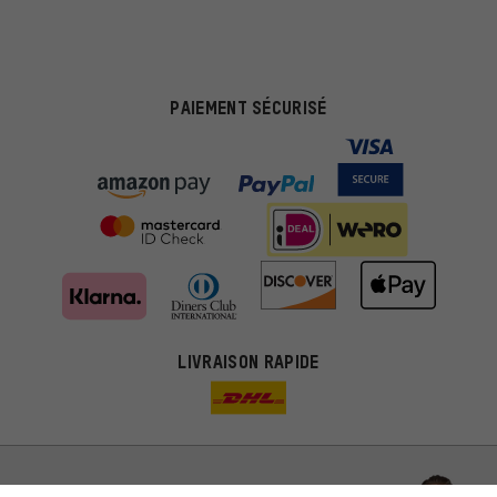
PAIEMENT SÉCURISÉ
Des offres plus adaptées
Au lieu de pubs au hasard, nous afficherons des offres plus
LIVRAISON RAPIDE
pertinentes. Les cookies de marketing nous aident à identifier tes
intérêts et à te présenter des offres et des conseils sur mesure.
Plus de performance
Ce que tu cherches sur notre boutique et ce dont tu as besoin :
ça nous intéresse. Avec les cookies 'performance', tu peux nous