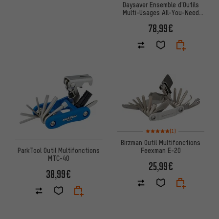
Daysaver Ensemble d'Outils
Multi-Usages All-You-Need
Gravel/Road
78,99€
Note moyenne : 5 sur 5 d'après
(1)
Birzman Outil Multifonctions
ParkTool Outil Multifonctions
Feexman E-20
MTC-40
25,99€
38,99€