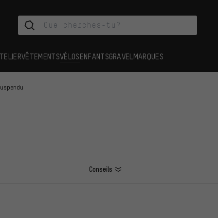
TELIER
VÊTEMENTS
VÉLOS
ENFANTS
GRAVEL
MARQUES
suspendu
Conseils
ES