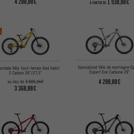
4 200,00€
1 930,00€
À PARTIR DE
%
Specialized Vélo de montagne E
ondale Vélo tout-terrain Bad Habit
Expert Evo Carbone 29"
2 Carbon 29"/27,5"
4 200,00€
au lieu de
3 605,04€
3 360,00€