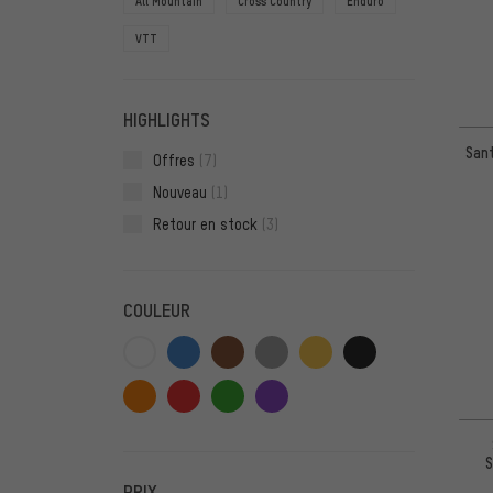
All Mountain
Cross Country
Enduro
VTT
HIGHLIGHTS
Sant
Offres
(7)
Nouveau
(1)
Retour en stock
(3)
COULEUR
S
PRIX