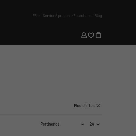
FR
Service
À propos
Recrutement
Blog
français
Plus d'infos