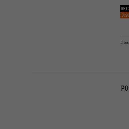
150mm
(1)
RET
142mm
(1)
JUSQ
Orbe
PO