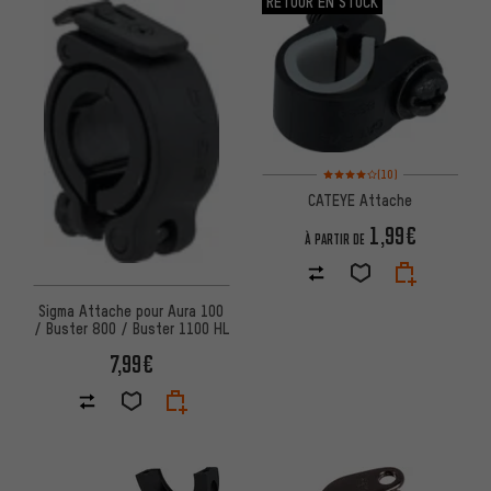
RETOUR EN STOCK
Note moyenne : 4 sur 5 d'après 
(10)
CATEYE Attache
1,99€
À PARTIR DE
Sigma Attache pour Aura 100
/ Buster 800 / Buster 1100 HL
7,99€