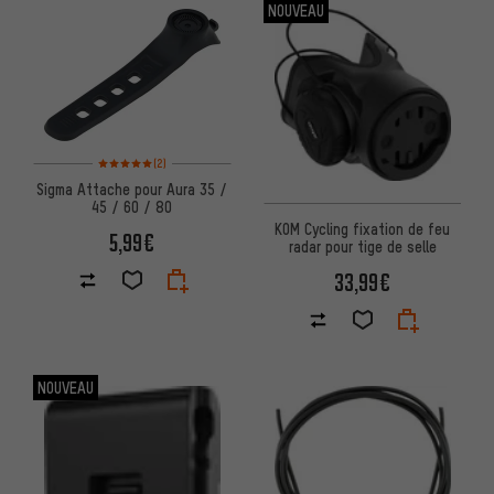
NOUVEAU
Note moyenne : 5 sur 5 d'après 2 avis
(2)
Sigma Attache pour Aura 35 /
45 / 60 / 80
KOM Cycling fixation de feu
5,99€
radar pour tige de selle
33,99€
NOUVEAU