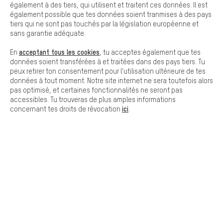
Les cookies de base garantissent que tu puisses utiliser les
également à des tiers, qui utilisent et traitent ces données. Il est
fonctions de notre site web.
également possible que tes données soient tranmises à des pays
tiers qui ne sont pas touchés par la législation européenne et
sans garantie adéquate.
acceptant tous les cookies
En
, tu acceptes également que tes
données soient transférées à et traitées dans des pays tiers. Tu
peux retirer ton consentement pour l'utilisation ultérieure de tes
données à tout moment. Notre site internet ne sera toutefois alors
LIVRAISON RAPIDE
pas optimisé, et certaines fonctionnalités ne seront pas
accessibles. Tu trouveras de plus amples informations
ici
concernant tes droits de révocation
.
Laisse-toi conseiller
Rappel Programmé
Formulaire de contact