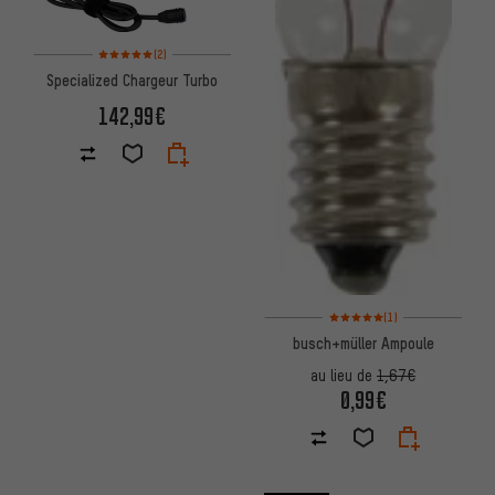
Note moyenne : 5 sur 5 d'après 2 avis
(2)
Specialized Chargeur Turbo
142,99€
Note moyenne : 5 sur 5 d'après
(1)
busch+müller Ampoule
au lieu de
1,67€
0,99€