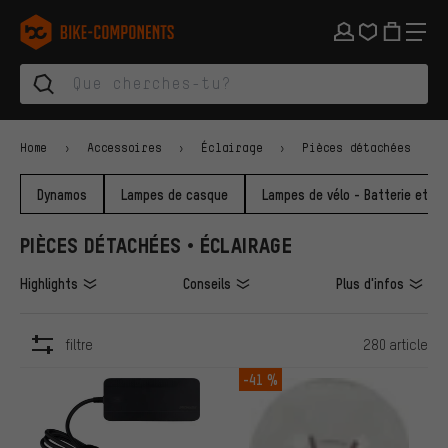
Aller à la navigation principale
Aller à la navigation des catégories
Aller au contenu
Aller aux marques et à la newsletter
Aller au pied de page
bike-components.de Page d'accueil
Home
Accessoires
Éclairage
Pièces détachées
Dynamos
Lampes de casque
Lampes de vélo - Batterie et pil
PIÈCES DÉTACHÉES • ÉCLAIRAGE
Highlights
Conseils
Plus d'infos
filtre
280 article
ARTICLES
-41 %