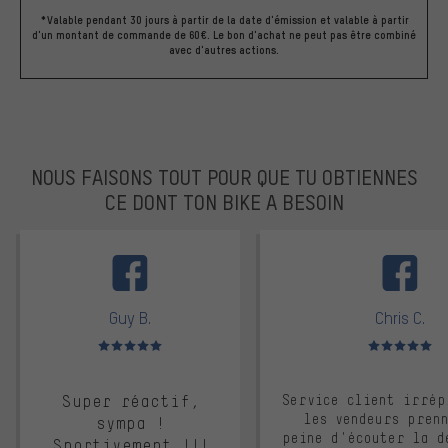
*Valable pendant 30 jours à partir de la date d'émission et valable à partir
d'un montant de commande de 60€. Le bon d'achat ne peut pas être combiné
avec d'autres actions.
NOUS FAISONS TOUT POUR QUE TU OBTIENNES
CE DONT TON BIKE A BESOIN
facebook
Guy B.
Chris C.
Note moyenne : 5 sur 5
Note moyenne : 
Super réactif,
Service client irrép
les vendeurs pren
sympa !
peine d'écouter la d
Sportivement !!!