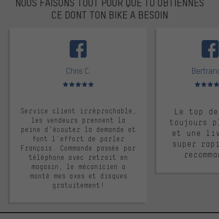
NOUS FAISONS TOUT POUR QUE TU OBTIENNES
CE DONT TON BIKE A BESOIN
facebook
Chris C.
Bertrand
Note moyenne : 5 sur 5
Note moyen
Service client irréprochable,
Le top de
les vendeurs prennent la
toujours p
peine d'écouter la demande et
et une li
font l'effort de parler
super rap
Français. Commande passée par
recomma
téléphone avec retrait en
magasin, le mécanicien a
monté mes axes et disques
gratuitement!