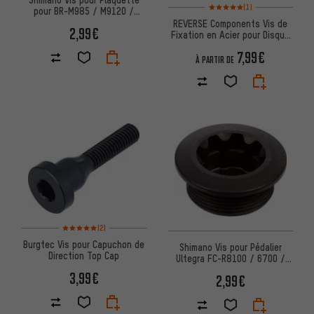
Note moyenne : 5 sur 5 d'après
(1)
pour BR-M985 / M9120 /
R8070
REVERSE Components Vis de
2,99€
Fixation en Acier pour Disque
de Frein
7,99€
À PARTIR DE
Note moyenne : 5 sur 5 d'après 2 avis
(2)
Burgtec Vis pour Capuchon de
Shimano Vis pour Pédalier
Direction Top Cap
Ultegra FC-R8100 / 6700 /
105 FC-5700 / LX FC-T671
3,99€
2,99€