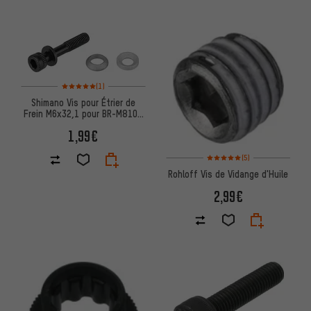
Note moyenne : 5 sur 5 d'après 1 avis
(1)
Shimano Vis pour Étrier de
Frein M6x32,1 pour BR-M8100
/ M7100 / M6100
1,99€
Note moyenne : 5 sur 5 d'après
(5)
Rohloff Vis de Vidange d'Huile
2,99€