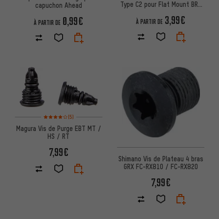
Type C2 pour Flat Mount BR-
capuchon Ahead
R8170 / BR-R7170
3,99€
0,99€
À PARTIR DE
À PARTIR DE
Note moyenne : 4 sur 5 d'après 5 avis
(5)
Magura Vis de Purge EBT MT /
HS / RT
7,99€
Shimano Vis de Plateau 4 bras
GRX FC-RX810 / FC-RX820
7,99€