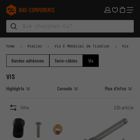
Aller à la navigation principale
Aller à la navigation des catégories
Aller au contenu
Aller aux marques et à la newsletter
Aller au pied de page
bike-components.de Page d'accueil
Home
Atelier
Vis & Matériel de fixation
Vis
Bandes adhésives
Serre-câbles
Vis
VIS
Highlights
Conseils
Plus d'infos
filtre
330 article
ARTICLES