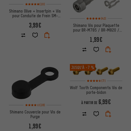
Note moyenne : 5 sur 5 d'après 10 avis
(10)
Shimano Olive + Insertpin + Vis
pour Conduite de Frein SM-
Note moyenne : 5 sur 5 d'après 
(42)
BH90
3,99€
Shimano Vis pour Plaquette
pour BR-M785 / BR-M820 /
BR-M8100
1,99€
JUSQU’À
-7 %
Note moyenne : 4,5 sur 5 d'apr
(7)
Wolf Tooth Components Vis de
porte-bidon
6,99€
À PARTIR DE
Note moyenne : 4 sur 5 d'après 18 avis
(18)
Shimano Couvercle pour Vis de
Purge
1,99€