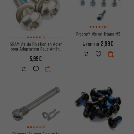
Note moyenne : 4,5 sur 5 d'apr
(2)
Procraft Vis en titane M5
Note moyenne : 4,5 sur 5 d'après 2 avis
(2)
2,99€
SRAM Vis de Fixation en Acier
À PARTIR DE
pour Adaptateur Roue Arrière
Flat Mount
5,99€
Note moyenne : 2 sur 5 d'après 5 avis
(5)
Shimano Vis pour Plaquette