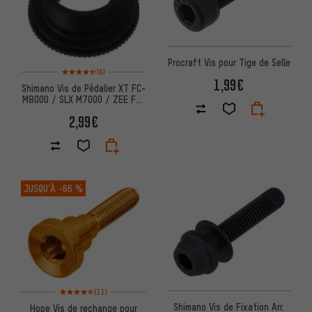
Procraft Vis pour Tige de Selle
Note moyenne : 4,5 sur 5 d'après 6 avis
(6)
1,99€
Shimano Vis de Pédalier XT FC-
M8000 / SLX M7000 / ZEE FC-
M640 / Deore FC-M6000
2,99€
JUSQU’À
-66 %
Note moyenne : 4,5 sur 5 d'après 11 avis
(11)
Shimano Vis de Fixation Arr.
Hope Vis de rechange pour