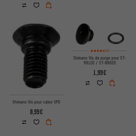
Note moyenne : 4,5 sur 5 d'apr
(3)
Shimano Vis de purge pour ST-
R9120 / ST-R8020
1,99€
Shimano Vis pour cales SPD
0,99€