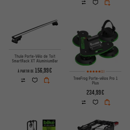
Thule Porte-Vélo de Toit
SmartRack XT AluminiumBar
156,99€
Note moyenne : 5 sur 5 d'après
À PARTIR DE
(1)
TreeFrog Porte-vélos Pro 1
Plus
234,99€