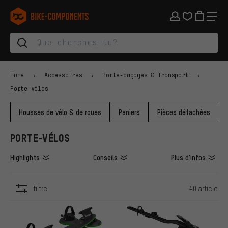
Aller à la navigation principale
Aller à la navigation des catégories
Aller au contenu
Aller aux marques et à la newsletter
Aller au pied de page
bike-components.de Page d'accueil
Home
Accessoires
Porte-bagages & Transport
Porte-vélos
Housses de vélo & de roues
Paniers
Pièces détachées
PORTE-VÉLOS
Highlights
Conseils
Plus d'infos
filtre
40 article
ARTICLES