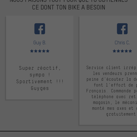
CE DONT TON BIKE A BESOIN
facebook
Guy B.
Chris C.
Note moyenne : 5 sur 5
Note moyenne : 
Super réactif,
Service client irrép
les vendeurs pren
sympa !
peine d'écouter la d
Sportivement !!!
font l'effort de 
Guyges
Français. Commande p
téléphone avec ret
magasin, le mécan
monté mes axes et 
gratuitement