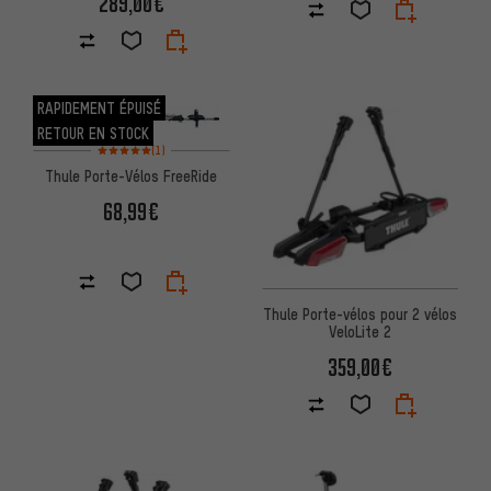
289,00€
RAPIDEMENT ÉPUISÉ
RETOUR EN STOCK
Note moyenne : 5 sur 5 d'après 1 avis
(1)
Thule Porte-Vélos FreeRide
68,99€
Thule Porte-vélos pour 2 vélos
VeloLite 2
359,00€