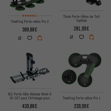
Note moyenne : 5 sur 5 d'après 1 avis
(1)
Thule Porte-Vélos de Toit
TopRide
TreeFrog Porte-vélos Pro 2
201,99€
309,00€
XLC Porte-Vélo Almada Work-E
VC-C07 pour l'Attelage pour
TreeFrog Porte-vélos Pro 1
Remorque
439,00€
239,99€