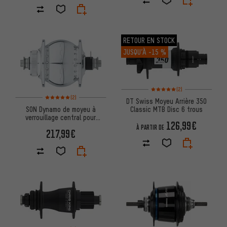
RETOUR EN STOCK
JUSQU’À
-15 %
Note moyenne : 5 sur 5 d'après
(2)
Note moyenne : 5 sur 5 d'après 2 avis
(2)
DT Swiss Moyeu Arrière 350
SON Dynamo de moyeu à
Classic MTB Disc 6 trous
verrouillage central pour
126,99€
disque
À PARTIR DE
217,99€
Note moyenne : 4 sur 5 d'après 1 avis