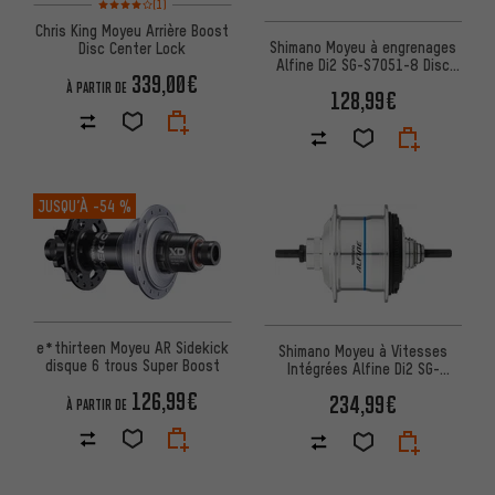
(1)
Chris King Moyeu Arrière Boost
Shimano Moyeu à engrenages
Disc Center Lock
Alfine Di2 SG-S7051-8 Disc
339,00€
Center Lock
À PARTIR DE
128,99€
JUSQU’À
-54 %
e*thirteen Moyeu AR Sidekick
Shimano Moyeu à Vitesses
disque 6 trous Super Boost
Intégrées Alfine Di2 SG-
S7051-11 Disc Center Lock
126,99€
234,99€
À PARTIR DE