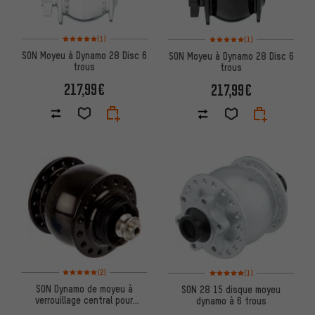
Note moyenne : 5 sur 5 d'après 1 avis
Note moyenne : 5 sur 5 d'après
(1)
(1)
SON Moyeu à Dynamo 28 Disc 6
SON Moyeu à Dynamo 28 Disc 6
trous
trous
217,99€
217,99€
Note moyenne : 5 sur 5 d'après 2 avis
Note moyenne : 5 sur 5 d'après
(2)
(1)
SON Dynamo de moyeu à
SON 28 15 disque moyeu
verrouillage central pour
dynamo à 6 trous
disque