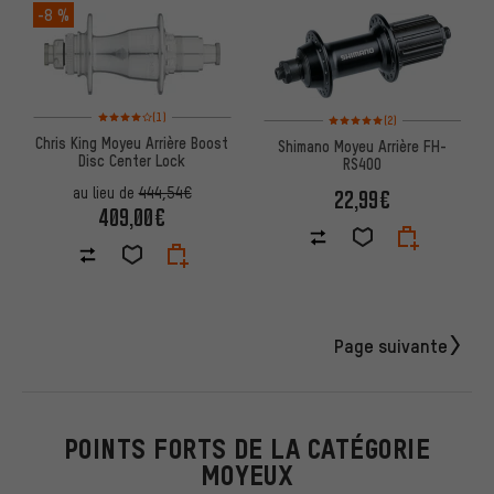
-8 %
Note moyenne : 4 sur 5 d'après 1 avis
Note moyenne : 5 sur 5 d'après
(1)
(2)
Chris King Moyeu Arrière Boost
Shimano Moyeu Arrière FH-
Disc Center Lock
RS400
au lieu de
444,54€
22,99€
409,00€
Page suivante
POINTS FORTS DE LA CATÉGORIE
MOYEUX