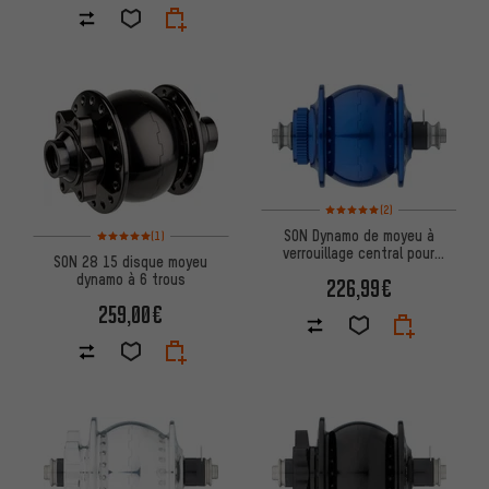
Note moyenne : 5 sur 5 d'après
(2)
Note moyenne : 5 sur 5 d'après 1 avis
SON Dynamo de moyeu à
(1)
verrouillage central pour
SON 28 15 disque moyeu
disque
dynamo à 6 trous
226,99€
259,00€