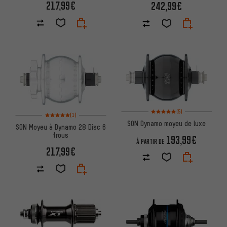
217,99€
242,99€
Note moyenne : 5 sur 5 d'après
(5)
Note moyenne : 5 sur 5 d'après 1 avis
(1)
SON Dynamo moyeu de luxe
SON Moyeu à Dynamo 28 Disc 6
trous
193,99€
À PARTIR DE
217,99€