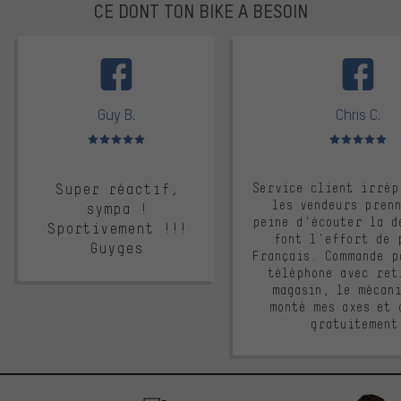
CE DONT TON BIKE A BESOIN
facebook
Guy B.
Chris C.
Note moyenne : 5 sur 5
Note moyenne : 
Super réactif,
Service client irrép
les vendeurs pren
sympa !
peine d'écouter la d
Sportivement !!!
font l'effort de 
Guyges
Français. Commande p
téléphone avec ret
magasin, le mécan
monté mes axes et 
gratuitement