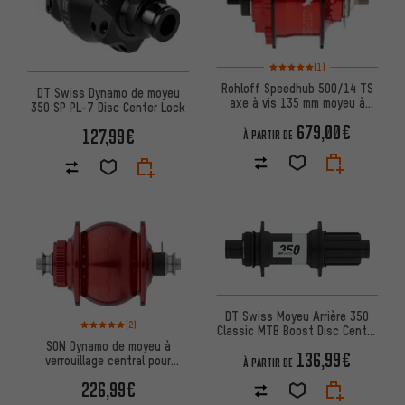
Note moyenne : 5 sur 5 d'après
(1)
Rohloff Speedhub 500/14 TS
DT Swiss Dynamo de moyeu
axe à vis 135 mm moyeu à
350 SP PL-7 Disc Center Lock
vitesse
679,00€
127,99€
À PARTIR DE
DT Swiss Moyeu Arrière 350
Note moyenne : 5 sur 5 d'après 2 avis
(2)
Classic MTB Boost Disc Center
Lock
SON Dynamo de moyeu à
136,99€
verrouillage central pour
À PARTIR DE
disque
226,99€