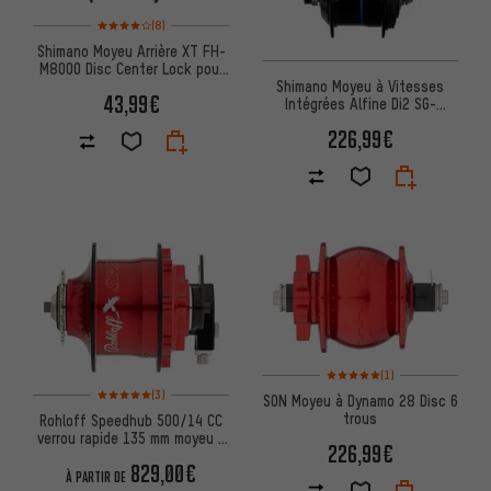
Note moyenne : 4 sur 5 d'après 8 avis
(8)
Shimano Moyeu Arrière XT FH-
M8000 Disc Center Lock pour
Serrage Rapide
Shimano Moyeu à Vitesses
43,99€
Intégrées Alfine Di2 SG-
S7051-11 Disc Center Lock
226,99€
Note moyenne : 5 sur 5 d'après
(1)
Note moyenne : 5 sur 5 d'après 3 avis
(3)
SON Moyeu à Dynamo 28 Disc 6
trous
Rohloff Speedhub 500/14 CC
verrou rapide 135 mm moyeu à
226,99€
vitesses
829,00€
À PARTIR DE