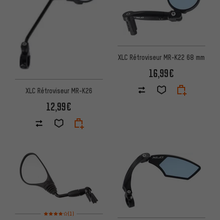
XLC Rétroviseur MR-K22 68 mm
16,99€
XLC Rétroviseur MR-K26
12,99€
Note moyenne : 4 sur 5 d'après 1 avis
(1)