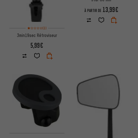
13,99€
À PARTIR DE
Note moyenne : 1 sur 5 d'après 1 avis
(1)
3min19sec Rétroviseur
5,99€