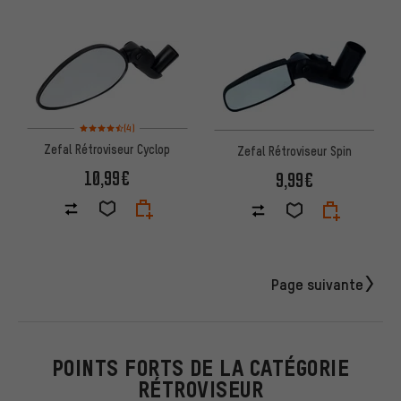
Note moyenne : 4,5 sur 5 d'après 4 avis
(4)
Zefal Rétroviseur Cyclop
Zefal Rétroviseur Spin
10,99€
9,99€
Page suivante
POINTS FORTS DE LA CATÉGORIE
RÉTROVISEUR