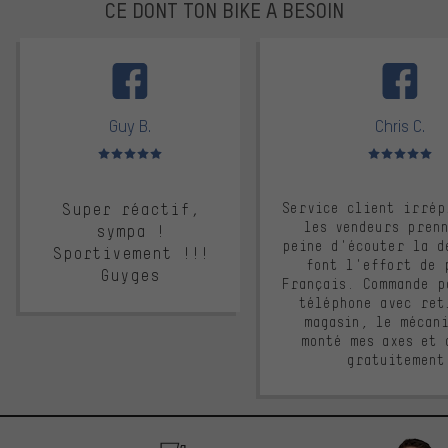
CE DONT TON BIKE A BESOIN
facebook
Guy B.
Chris C.
Note moyenne : 5 sur 5
Note moyenne : 
Super réactif,
Service client irrép
les vendeurs pren
sympa !
peine d'écouter la d
Sportivement !!!
font l'effort de 
Guyges
Français. Commande p
téléphone avec ret
magasin, le mécan
monté mes axes et 
gratuitement