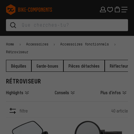
Aller à la navigation principale
Aller à la navigation des catégories
Aller au contenu
Aller aux marques et à la newsletter
Aller au pied de page
bike-components.de Page d'accueil
Home
Accessoires
Accessoires fonctionnels
Rétroviseur
Béquilles
Garde-boues
Pièces détachées
Réflecteurs
RÉTROVISEUR
Highlights
Conseils
Plus d'infos
filtre
40 article
ARTICLES