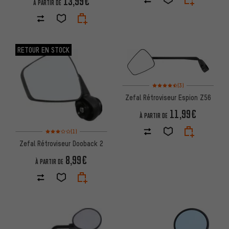
13,99€
À PARTIR DE
RETOUR EN STOCK
Note moyenne : 4,5 sur 5 d'apr
(3)
Zefal Rétroviseur Espion Z56
11,99€
À PARTIR DE
Note moyenne : 3 sur 5 d'après 1 avis
(1)
Zefal Rétroviseur Dooback 2
8,99€
À PARTIR DE