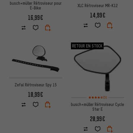
busch+müller Rétroviseur pour
XLC Rétroviseur MR-K12
E-Bike
14,99€
16,99€
RETOUR EN STOCK
Zefal Rétroviseur Spy 15
10,99€
Note moyenne : 4,5 sur 5 d'apr
(3)
busch+müller Rétroviseur Cycle
Star E
20,99€