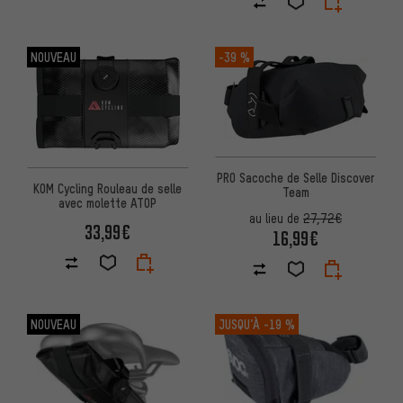
NOUVEAU
-39 %
PRO Sacoche de Selle Discover
KOM Cycling Rouleau de selle
Team
avec molette ATOP
au lieu de
27,72€
33,99€
16,99€
NOUVEAU
JUSQU’À
-19 %