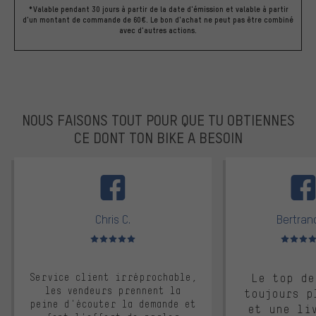
*Valable pendant 30 jours à partir de la date d'émission et valable à partir
d'un montant de commande de 60€. Le bon d'achat ne peut pas être combiné
avec d'autres actions.
NOUS FAISONS TOUT POUR QUE TU OBTIENNES
CE DONT TON BIKE A BESOIN
facebook
Chris C.
Bertrand
Note moyenne : 5 sur 5
Note moyen
Service client irréprochable,
Le top de
les vendeurs prennent la
toujours p
peine d'écouter la demande et
et une li