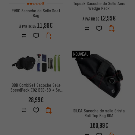
Note moyenne : 2 sur 5 d'après 5 avis
Topeak Sacoche de Selle Aero
(5)
Wedge Pack
EVOC Sacoche de Selle Seat
Bag
12,99€
À PARTIR DE
11,99€
À PARTIR DE
NOUVEAU
BBB CombiSet Sacoche Selle
SpeedPack CO2 BSB-58 + Set
Outils + Pompe CO2
28,99€
SILCA Sacoche de selle Grinta
Roll Top Bag BOA
100,99€