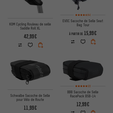
Note moyenne : 4,5 sur 5 d'apr
(4)
EVOC Sacoche de Selle Seat
KOM Cycling Rouleau de selle
Bag Tour
Saddle Roll XL
15,99€
À PARTIR DE
42,99€
Note moyenne : 5 sur 5 d'après
(2)
BBB Sacoche de Selle
Schwalbe Sacoche de Selle
RacePack BSB-14
pour Vélo de Route
12,99€
11,99€