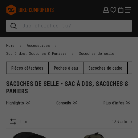
Aller à la navigation principale
Aller à la navigation des catégories
Aller au contenu
Aller aux marques et à la newsletter
Aller au pied de page
bike-components.de Page d'accueil
Home
Accessoires
Sac à dos, Sacoches & Paniers
Sacoches de selle
Pièces détachées
Poches à eau
Sacoches de cadre
Sa
SACOCHES DE SELLE • SAC À DOS, SACOCHES &
PANIERS
Highlights
Conseils
Plus d'infos
filtre
133 article
ARTICLES