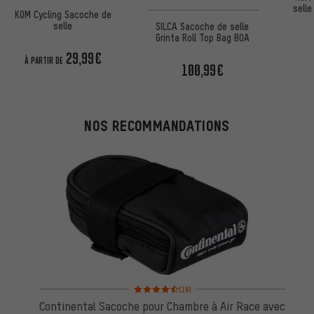
sell
KOM Cycling Sacoche de
selle
SILCA Sacoche de selle
Grinta Roll Top Bag BOA
29,99€
À PARTIR DE
100,99€
NOS RECOMMANDATIONS
Note moyenne : 4,5 sur 5 d'après 16 avis
(16)
Continental Sacoche pour Chambre à Air Race avec