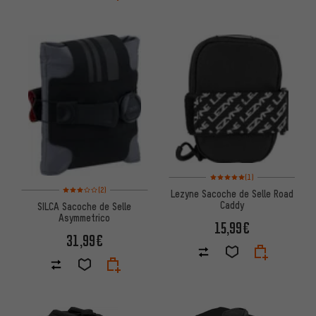
Note moyenne : 5 sur 5 d'après
(1)
Note moyenne : 3 sur 5 d'après 2 avis
(2)
Lezyne Sacoche de Selle Road
Caddy
SILCA Sacoche de Selle
Asymmetrico
15,99€
31,99€