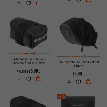
Note moyenne : 4,5 sur 5 d'après 9 avis
(9)
Note moyenne : 5 sur 5 d'après
(1)
Continental Sacoche pour
SKS Sacoche de Selle Explorer
Chambre à Air VTT avec
Straps
Chambre à Air et Démonte-
5,99€
Pneu
À PARTIR DE
16,99€
-8 %