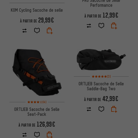
PRO Sacoche de Selle
Performance
KOM Cycling Sacoche de selle
12,99€
À PARTIR DE
29,99€
À PARTIR DE
Note moyenne : 5 sur 5 d'après
(3)
ORTLIEB Sacoche de Selle
Saddle-Bag Two
42,99€
À PARTIR DE
Note moyenne : 4 sur 5 d'après 4 avis
(4)
ORTLIEB Sacoche de Selle
Seat-Pack
126,99€
À PARTIR DE