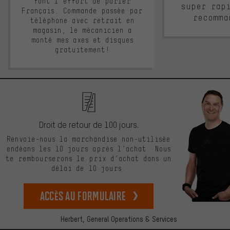
font l'effort de parler
super rap
Français. Commande passée par
recomma
téléphone avec retrait en
magasin, le mécanicien a
monté mes axes et disques
gratuitement!
Droit de retour de 100 jours.
Renvoie-nous la marchandise non-utilisée
endéans les 10 jours après l’achat. Nous
te rembourserons le prix d’achat dans un
délai de 10 jours.
Accès au formulaire
Herbert,
General Operations & Services