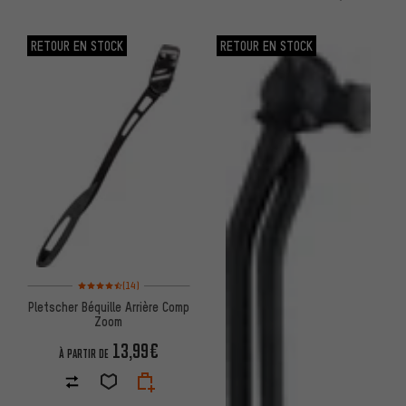
RETOUR EN STOCK
RETOUR EN STOCK
Note moyenne : 4,5 sur 5 d'après 14 avis
(14)
Pletscher Béquille Arrière Comp
Zoom
13,99€
À PARTIR DE