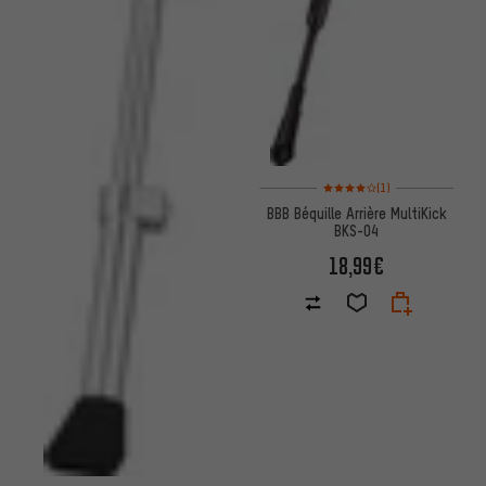
Note moyenne : 4 sur 5 d'après
(1)
BBB Béquille Arrière MultiKick
BKS-04
18,99€