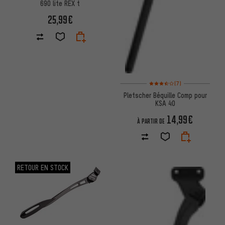
690 lite REX t
25,99€
Note moyenne : 3,5 sur 5 d'apr
(7)
Pletscher Béquille Comp pour
KSA 40
14,99€
À PARTIR DE
RETOUR EN STOCK