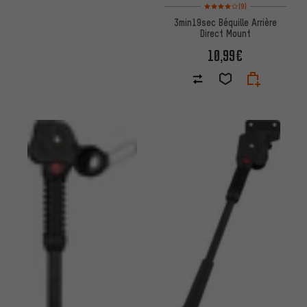
Note moyenne : 4 sur 5 d'après
(9)
3min19sec Béquille Arrière
Direct Mount
10,99€