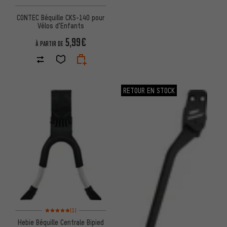
CONTEC Béquille CKS-140 pour
Vélos d'Enfants
5,99€
À PARTIR DE
RETOUR EN STOCK
Note moyenne : 5 sur 5 d'après 1 avis
(1)
Hebie Béquille Centrale Bipied