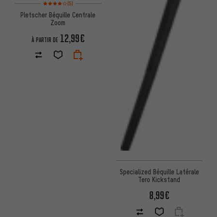
Note moyenne : 4 sur 5 d'après 5 avis
(5)
Pletscher Béquille Centrale
Zoom
12,99€
À PARTIR DE
Specialized Béquille Latérale
Tero Kickstand
8,99€