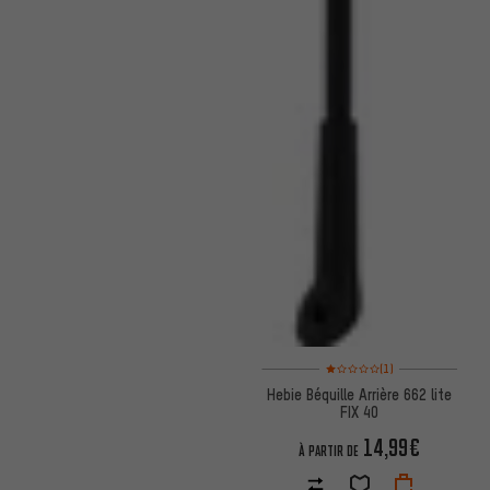
Note moyenne : 1 sur 5 d'après
(1)
Hebie Béquille Arrière 662 lite
FIX 40
14,99€
À PARTIR DE