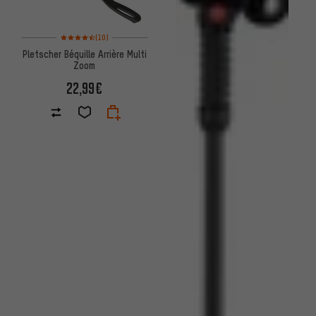
Note moyenne : 4,5 sur 5 d'après 10 avis
(10)
Pletscher Béquille Arrière Multi
Zoom
22,99€