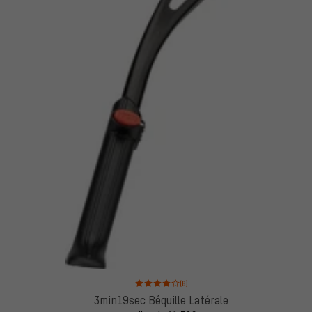
Note moyenne : 4 sur 5 d'après 6 avis
(6)
3min19sec Béquille Latérale