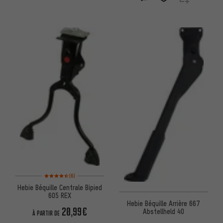
Note moyenne : 4,5 sur 5 d'après 6 avis
(6)
Hebie Béquille Centrale Bipied
605 REX
Hebie Béquille Arrière 667
20,99€
Abstellheld 40
À PARTIR DE