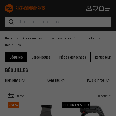
Aller à la navigation principale
Aller à la navigation des catégories
Aller au contenu
Aller aux marques et à la newsletter
Aller au pied de page
bike-components.de Page d'accueil
Home
Accessoires
Accessoires fonctionnels
Béquilles
Béquilles
Garde-boues
Pièces détachées
Réflecteurs
BÉQUILLES
Highlights
Conseils
Plus d'infos
filtre
50 article
ARTICLES
-24 %
RETOUR EN STOCK