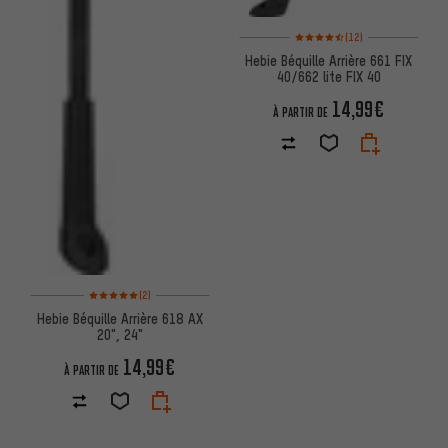
Note moyenne : 4,5 sur 5 d'aprè
(12)
Hebie Béquille Arrière 661 FIX
40/662 lite FIX 40
14,99€
À PARTIR DE
Note moyenne : 5 sur 5 d'après 2 avis
(2)
Hebie Béquille Arrière 618 AX
20", 24"
14,99€
À PARTIR DE