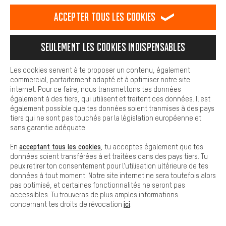
est plus confortable. Avec les cookies de confort, nous
Renvoie-nous la marchandise non-utilisée
établissons des liens avec des plateformes de médias sociaux.
endéans les 10 jours après l’achat. Nous
Accepter tous les cookies
Nous pouvons ainsi mettre à ta disposition d'autres contenus et
te rembourserons le prix d’achat dans un
informations utiles. De plus, tu as la possibilité d'utiliser des
délai de 10 jours.
services supplémentaires qui te permettent de trouver plus
Seulement les cookies indispensables
facilement les bons produits. Par exemple, nous proposons une
Accès au formulaire
fonction de chat qui permet de répondre rapidement et
facilement aux questions.
Les cookies servent à te proposer un contenu, également
commercial, parfaitement adapté et à optimiser notre site
Herbert,
General Operations & Services
Cookies de base
internet. Pour ce faire, nous transmettons tes données
Les cookies de base garantissent que tu puisses utiliser les
également à des tiers, qui utilisent et traitent ces données. Il est
fonctions de notre site web.
également possible que tes données soient tranmises à des pays
Plus d'informations
tiers qui ne sont pas touchés par la législation européenne et
EXPÉDITION
sans garantie adéquate.
acceptant tous les cookies
En
, tu acceptes également que tes
STATUT DE MON COLIS
données soient transférées à et traitées dans des pays tiers. Tu
peux retirer ton consentement pour l'utilisation ultérieure de tes
données à tout moment. Notre site internet ne sera toutefois alors
pas optimisé, et certaines fonctionnalités ne seront pas
RÉVOCATION
accessibles. Tu trouveras de plus amples informations
ici
concernant tes droits de révocation
.
SERVICE