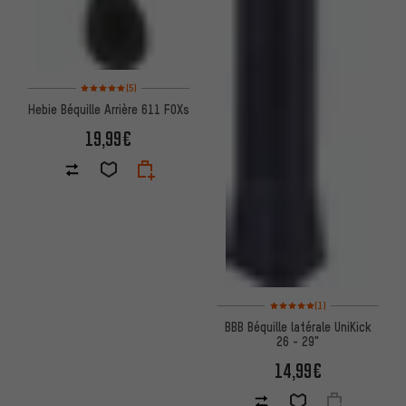
Note moyenne : 5 sur 5 d'après 5 avis
(5)
Hebie Béquille Arrière 611 FOXs
19,99€
Note moyenne : 5 sur 5 d'après
(1)
BBB Béquille latérale UniKick
26 - 29"
14,99€