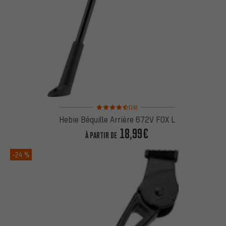
Note moyenne : 4,5 sur 5 d'après 16 avis
(16)
Hebie Béquille Arrière 672V FOX L
18,99€
À PARTIR DE
-24 %