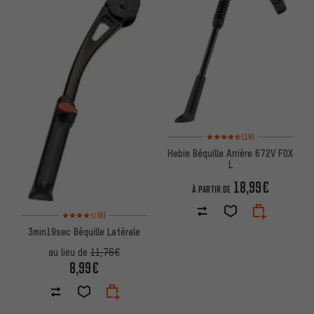
Note moyenne : 4,5 sur 5 d'aprè
(16)
Hebie Béquille Arrière 672V FOX
L
18,99€
À PARTIR DE
Note moyenne : 4 sur 5 d'après 6 avis
(6)
3min19sec Béquille Latérale
au lieu de
11,76€
8,99€