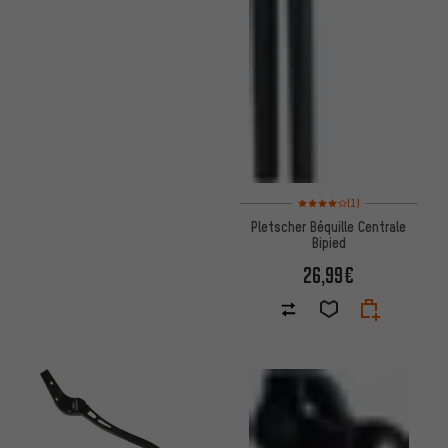
Note moyenne : 4 sur 5 d'après
(1)
Pletscher Béquille Centrale
Bipied
26,99€