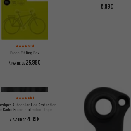
0,99€
Note moyenne : 4 sur 5 d'après 6 avis
(6)
Ergon Fitting Box
25,99€
À PARTIR DE
Note moyenne : 4,5 sur 5 d'après 4 avis
(4)
esignz Autocollant de Protection
e Cadre Frame Protection Tape
4,99€
À PARTIR DE