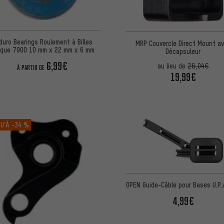
duro Bearings Roulement à Billes
MRP Couvercle Direct Mount a
ique 7900 10 mm x 22 mm x 6 mm
Décapsuleur
6,99€
au lieu de
26,04€
À PARTIR DE
19,99€
U’À
-34 %
OPEN Guide-Câble pour Bases U.P
4,99€