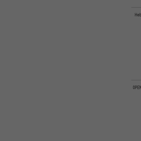
Salsa
(1)
Heb
Scott
(8)
Shimano
(5)
SKS
(1)
SRAM
(6)
SUPURB
(1)
Surly
(4)
Syntace
(2)
Zefal
(1)
OPEN