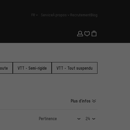
FR
Service
À propos
Recrutement
Blog
français
route
VTT - Semi-rigide
VTT - Tout suspendu
Plus d'infos