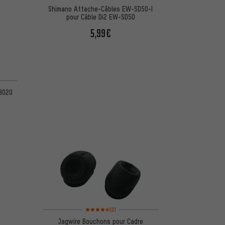
Shimano Attache-Câbles EW-SD50-I
pour Câble Di2 EW-SD50
5,99€
 BO20
Note moyenne : 4,5 sur 5 d'après 2 avis
(2)
Jagwire Bouchons pour Cadre