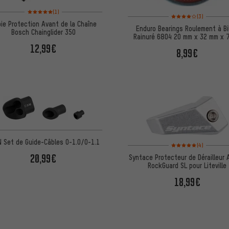
Note moyenne : 5 sur 5 d'après 1 avis
(1)
Note moyenne : 4 sur 5
(3)
ie Protection Avant de la Chaîne
Enduro Bearings Roulement à Bi
Bosch Chainglider 350
Rainuré 6804 20 mm x 32 mm x 
12,99€
8,99€
 Set de Guide-Câbles O-1.0/O-1.1
Note moyenne : 5 sur 5 
(4)
20,99€
Syntace Protecteur de Dérailleur A
RockGuard SL pour Liteville
18,99€