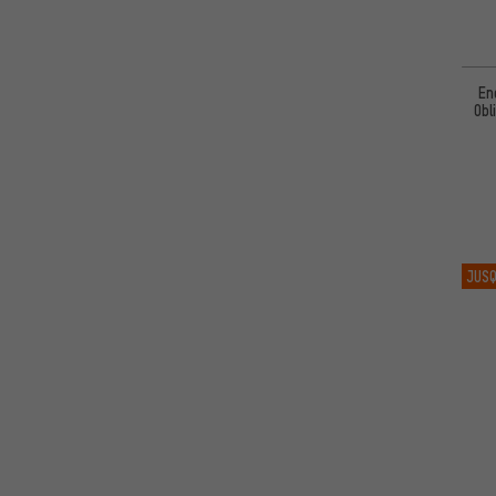
En
Obl
JUSQ