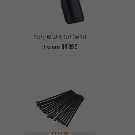
Factor O2 V.A.M. Seat Cap Set
84,99€
À PARTIR DE
Note moyenne : 5 sur 5 d'après 2 avis
(2)