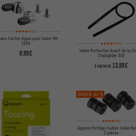
Note moyenne : 4,5 sur 5 d'après 12 avis
(12)
mano Contre-Appui pour Cadre SM-
Note moyenne : 4,5 sur 
CS50
(14)
Hebie Protection Avant de la Ch
8,99€
Chainglider 350
13,99€
À PARTIR DE
JUSQU’À
-61 %
Note moyenne : 4,5 sur 
(5)
Jagwire Protège-Cadres Cable Do
3 pièces