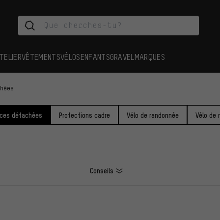
TELIER
VÊTEMENTS
VÉLOS
ENFANTS
GRAVEL
MARQUES
chées
èces détachées
Protections cadre
Vélo de randonnée
Vélo de 
Conseils
ES