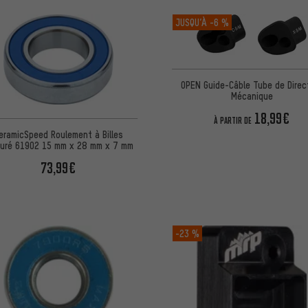
JUSQU’À
-6 %
OPEN Guide-Câble Tube de Direc
Mécanique
18,99€
À PARTIR DE
eramicSpeed Roulement à Billes
nuré 61902 15 mm x 28 mm x 7 mm
73,99€
-23 %