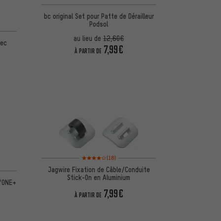
bc original Set pour Patte de Dérailleur
Podsol
au lieu de
12,60€
vec
7,99€
À PARTIR DE
Note moyenne : 4 sur 5 d'après 18 avis
(18)
Jagwire Fixation de Câble/Conduite
Stick-On en Aluminium
./ONE+
7,99€
À PARTIR DE