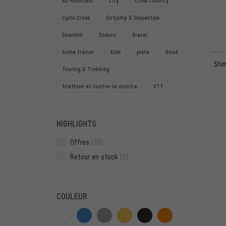
All Mountain
City
Cross Country
Cyclo Cross
Dirtjump & Slopestyle
Downhill
Enduro
Gravel
home trainer
Kids
piste
Road
Shi
Touring & Trekking
triathlon et contre-la-montre
VTT
HIGHLIGHTS
Offres
(38)
Retour en stock
(2)
COULEUR