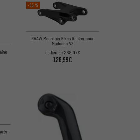
-53 %
RAAW Mountain Bikes Rocker pour
Madonna V2
5 d'après 14 avis
aîne
au lieu de
268,07€
126,99€
5 d'après 5 avis
nuts -