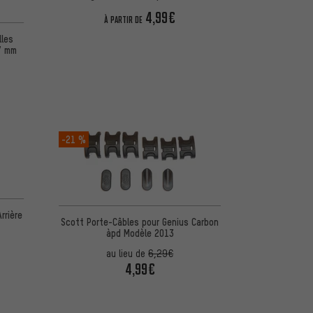
4,99€
 d'après 3 avis
À PARTIR DE
lles
7 mm
-21 %
d'après 4 avis
rrière
Scott Porte-Câbles pour Genius Carbon
àpd Modèle 2013
au lieu de
6,29€
4,99€