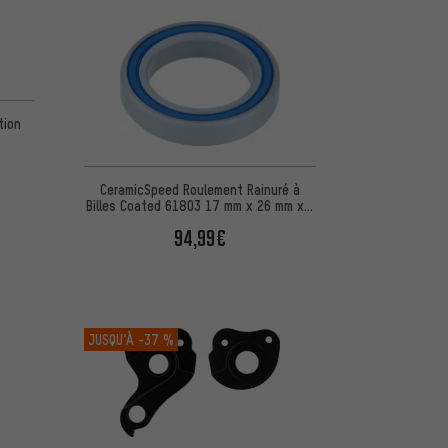
tion
CeramicSpeed Roulement Rainuré à
Billes Coated 61803 17 mm x 26 mm x 5
mm
94,99€
JUSQU’À
-37 %