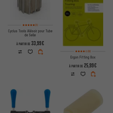
Note moyenne : 5 sur 5 d'après 3 avis
(3)
Cyclus Tools Alésoir pour Tube
de Selle
33,99€
À PARTIR DE
Note moyenne : 4 sur 5 d'après
(6)
Ergon Fitting Box
25,99€
À PARTIR DE