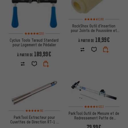
Note moyenne : 4,5 sur 5 d'aprè
(18)
RockShox Outil d'Insertion
pour Joints de Poussière et
Note moyenne : 5 sur 5 d'après 10 avis
(10)
d'Huile
10,99€
Cyclus Tools Taraud Standard
À PARTIR DE
pour Logement de Pédalier
109,99€
À PARTIR DE
Note moyenne : 4,5 sur 5 d'aprè
(21)
Note moyenne : 5 sur 5 d'après 6 avis
(6)
ParkTool Outil de Mesure et de
ParkTool Extracteur pour
Redressement Patte de
Cuvettes de Direction RT-1 /
Dérailleur DAG-2.2
79,99€
RT-2