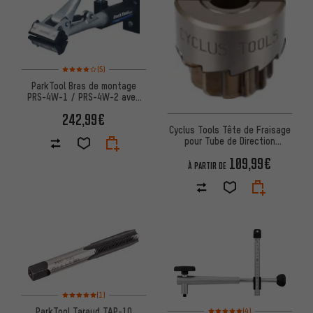
Note moyenne : 4 sur 5 d'après 5 avis
(5)
ParkTool Bras de montage
PRS-4W-1 / PRS-4W-2 avec
griffe 100-3C / 100-3D
242,99€
Cyclus Tools Tête de Fraisage
pour Tube de Direction
Standard
109,99€
À PARTIR DE
Note moyenne : 5 sur 5 d'après 1 avis
(1)
Note moyenne : 5 sur 5 d'après
ParkTool Taraud TAP-10
(4)