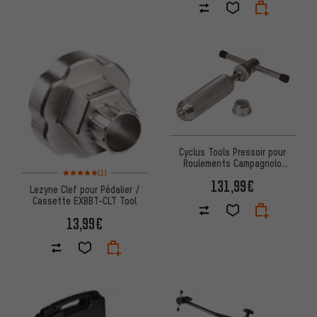
Cyclus Tools Pressoir pour
Roulements Campagnolo
Note moyenne : 5 sur 5 d'après 1 avis
Power/Ultra-Torque
(1)
131,99€
Lezyne Clef pour Pédalier /
Cassette EXBBT-CLT Tool
13,99€