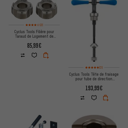
Note moyenne : 4 sur 5 d'après 2 avis
(2)
Cyclus Tools Filière pour
Taraud de Logement de
Pédalier
85,99€
Note moyenne : 5 sur 5 d'après
(3)
Cyclus Tools Tête de fraisage
pour tube de direction
standard avec support
193,99€