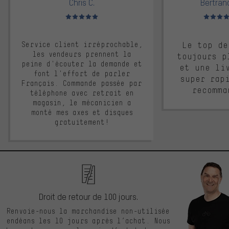
Chris C.
Bertrand
Note moyenne : 5 sur 5
Note moyen
Service client irréprochable,
Le top de
les vendeurs prennent la
toujours p
peine d'écouter la demande et
et une li
font l'effort de parler
super rap
Français. Commande passée par
recomma
téléphone avec retrait en
magasin, le mécanicien a
monté mes axes et disques
gratuitement!
Droit de retour de 100 jours.
Renvoie-nous la marchandise non-utilisée
endéans les 10 jours après l’achat. Nous