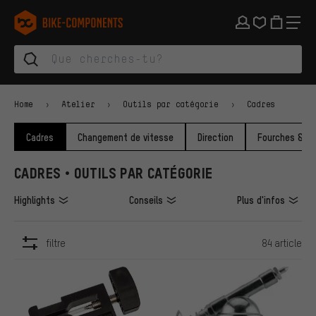
Aller à la navigation principale
Aller à la navigation des catégories
Aller au contenu
Aller aux marques et à la newsletter
Aller au pied de page
bike-components.de Page d'accueil
Home
Atelier
Outils par catégorie
Cadres
Cadres
Changement de vitesse
Direction
Fourches & Am
CADRES • OUTILS PAR CATÉGORIE
Highlights
Conseils
Plus d'infos
filtre
84 article
ARTICLES