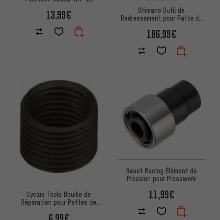
Shimano Outil de
13,99€
Redressement pour Patte de
Dérailleur TL-RD11
106,99€
Reset Racing Élément de
Pression pour Presswerk
11,99€
Cyclus Tools Douille de
Réparation pour Pattes de
Dérailleur sur Cadre en
6,99€
Aluminium