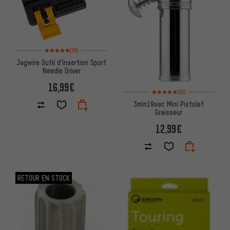
Note moyenne : 5 sur 5 d'après 29 avis
(29)
Jagwire Outil d'Insertion Sport
Needle Driver
16,99€
Note moyenne : 5 sur 5 d'après 
(25)
3min19sec Mini Pistolet
Graisseur
12,99€
RETOUR EN STOCK