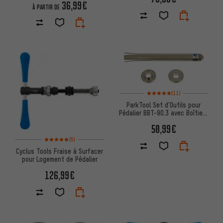
36,99€
À PARTIR DE
Note moyenne : 5 sur 5 d'après 
(11)
ParkTool Set d'Outils pour
Pédalier BBT-90.3 avec Boîtiers
Pressfit
50,99€
Note moyenne : 5 sur 5 d'après 5 avis
(5)
Cyclus Tools Fraise à Surfacer
pour Logement de Pédalier
126,99€