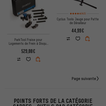
Note moyenne : 4,5 sur 5 d'aprè
(43)
Cyclus Tools Jauge pour Patte
de Dérailleur
44,99€
ParkTool Fraise pour
Logements de Frein à Disque
DT-5.2
529,00€
Page suivante
POINTS FORTS DE LA CATÉGORIE