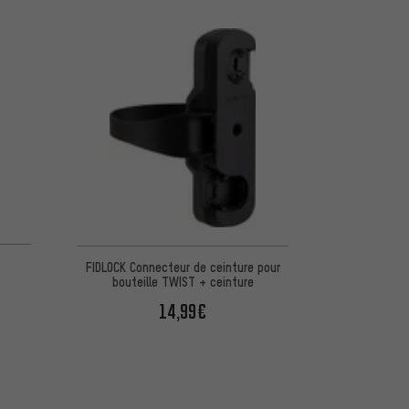
5 d'après 2 avis
FIDLOCK Connecteur de ceinture pour
bouteille TWIST + ceinture
14,99€