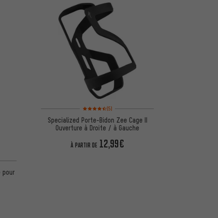
Note moyenne : 4,5 sur 5 d'après 5 avis
(5)
Specialized Porte-Bidon Zee Cage II
Ouverture à Droite / à Gauche
12,99€
À PARTIR DE
5 d'après 5 avis
 pour