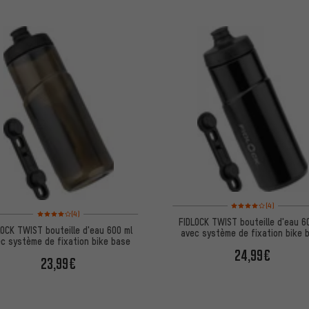
Note moyenne : 4 sur 5
(4)
Note moyenne : 4 sur 5 d'après 4 avis
(4)
FIDLOCK TWIST bouteille d'eau 6
LOCK TWIST bouteille d'eau 600 ml
avec système de fixation bike 
c système de fixation bike base
24,99€
23,99€