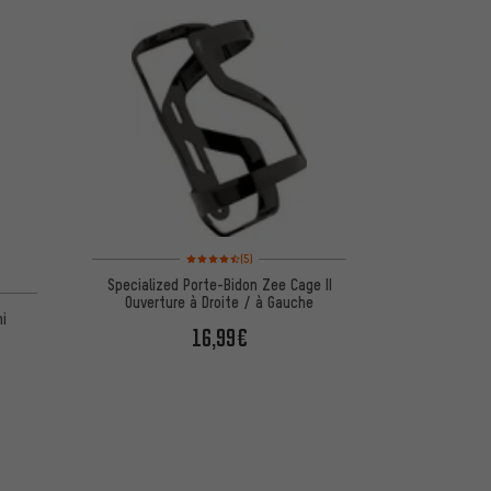
Note moyenne : 4,5 sur 5 d'après 5 avis
(5)
Specialized Porte-Bidon Zee Cage II
d'après 2 avis
Ouverture à Droite / à Gauche
ni
16,99€