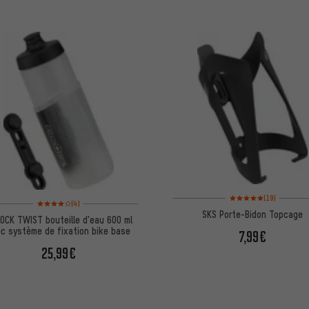
Note moyenne : 5 sur 5 
(19)
Note moyenne : 4 sur 5 d'après 4 avis
(4)
SKS Porte-Bidon Topcage
LOCK TWIST bouteille d'eau 600 ml
c système de fixation bike base
7,99€
25,99€