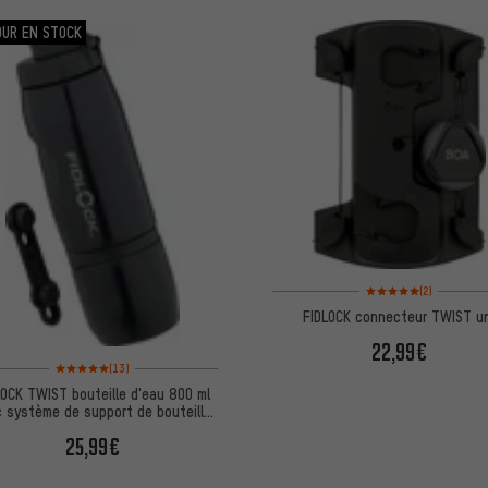
OUR EN STOCK
Note moyenne : 5 sur 5 
(2)
FIDLOCK connecteur TWIST u
22,99€
Note moyenne : 5 sur 5 d'après 13 avis
(13)
LOCK TWIST bouteille d'eau 800 ml
 système de support de bouteille
base vélo
25,99€