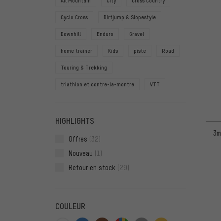
All Mountain
City
Cross Country
Cyclo Cross
Dirtjump & Slopestyle
Downhill
Enduro
Gravel
home trainer
Kids
piste
Road
Touring & Trekking
triathlon et contre-la-montre
VTT
HIGHLIGHTS
3m
Offres
(32)
Nouveau
(1)
Retour en stock
(29)
COULEUR