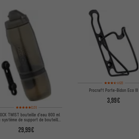
Note moyenne : 3,5 sur 
(2)
Procraft Porte-Bidon Eco III
3,99€
Note moyenne : 5 sur 5 d'après 13 avis
(13)
LOCK TWIST bouteille d'eau 800 ml
 système de support de bouteille
base vélo
29,99€