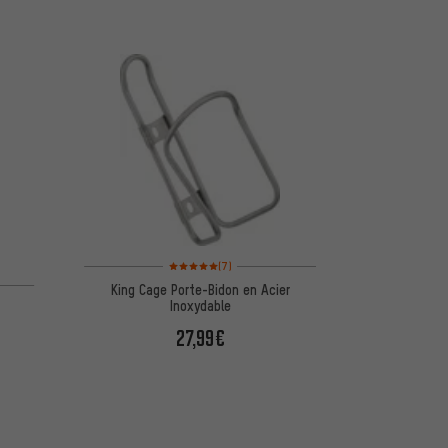
Note moyenne : 5 sur 5 d'après 7 avis
(7)
King Cage Porte-Bidon en Acier
Inoxydable
27,99€