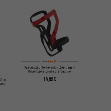
Note moyenne : 4,5 sur 5 d'après 5 avis
(5)
Specialized Porte-Bidon Zee Cage II
Ouverture à Droite / à Gauche
 d'après 4 avis
10,99€
00 ml
base