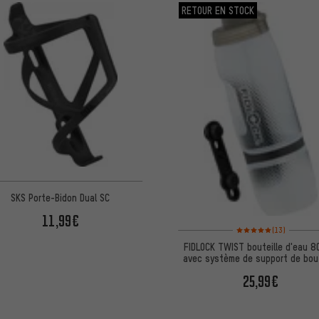
RETOUR EN STOCK
SKS Porte-Bidon Dual SC
11,99€
Note moyenne : 5 sur 5 
(13)
FIDLOCK TWIST bouteille d'eau 8
avec système de support de bout
base vélo
25,99€