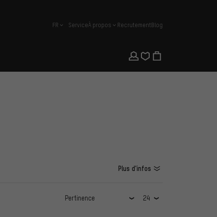
FR
Service
À propos
Recrutement
Blog
français
Plus d'infos