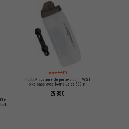
Note moyenne : 5 sur 5 d'après 4 avis
(4)
FIDLOCK Système de porte-bidon TWIST
bike base avec bouteille de 590 ml
25,99€
d'après 13 avis
00 ml
eille