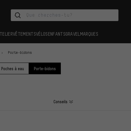
TELIER
VÊTEMENTS
VÉLOS
ENFANTS
GRAVEL
MARQUES
Porte-bidons
Poches à eau
Porte-bidons
Conseils
ES