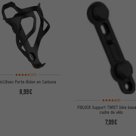
Note moyenne : 4,5 sur 5 d'après 17 avis
(17)
in19sec Porte-Bidon en Carbone
8,99€
Note moyenne : 4,5 sur 
(5)
FIDLOCK Support TWIST bike base
cadre de vélo
7,99€