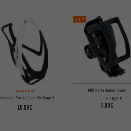
-41 %
PRO Porte-Bidon Smart
Note moyenne : 4,5 sur 5 d'après 5 avis
(5)
ecialized Porte-Bidon Rib Cage II
au lieu de
10,08€
5,99€
10,99€