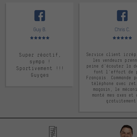
facebook
Guy B.
Chris C.
Note moyenne : 5 sur 5
Note moyenne : 
Super réactif,
Service client irrép
les vendeurs pren
sympa !
peine d'écouter la d
Sportivement !!!
font l'effort de 
Guyges
Français. Commande p
téléphone avec ret
magasin, le mécan
monté mes axes et 
gratuitement