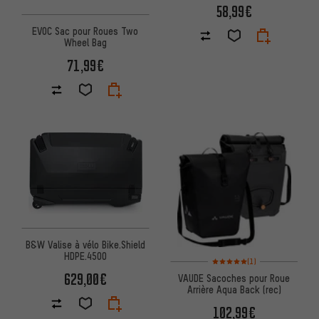
58,99€
EVOC Sac pour Roues Two
Wheel Bag
71,99€
B&W Valise à vélo Bike.Shield
HDPE.4500
Note moyenne : 5 sur 5 d'après
(1)
629,00€
VAUDE Sacoches pour Roue
Arrière Aqua Back (rec)
102,99€