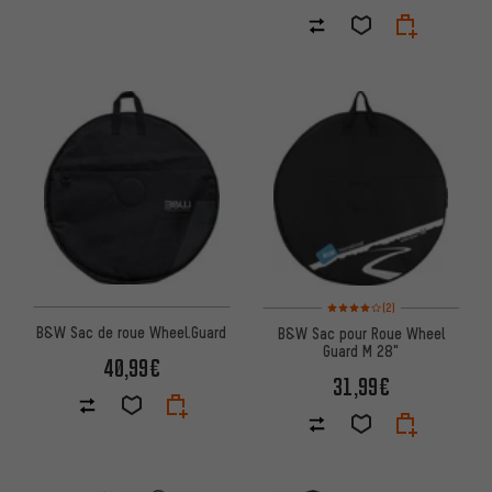
Note moyenne : 4 sur 5 d'après
(2)
B&W Sac de roue Wheel.Guard
B&W Sac pour Roue Wheel
Guard M 28"
40,99€
31,99€