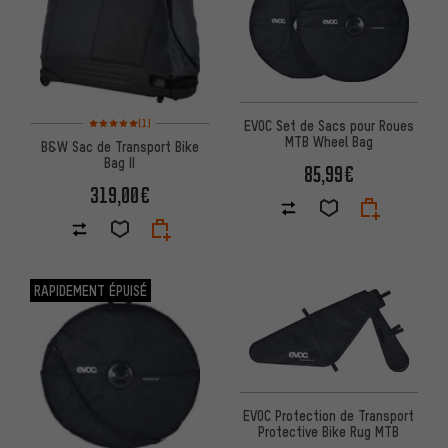
Note moyenne : 5 sur 5 d'après 1 avis
EVOC Set de Sacs pour Roues
(1)
MTB Wheel Bag
B&W Sac de Transport Bike
Bag II
85,99€
319,00€
RAPIDEMENT ÉPUISÉ
EVOC Protection de Transport
Protective Bike Rug MTB