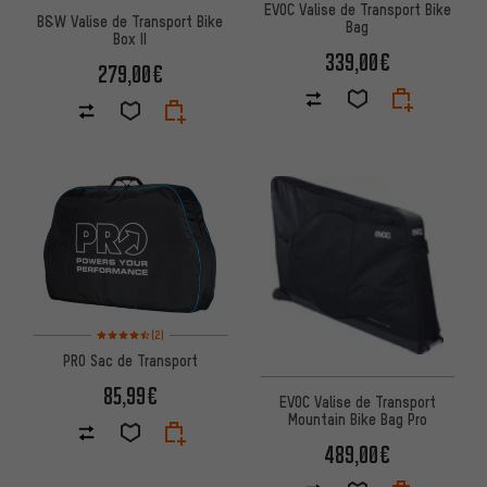
EVOC Valise de Transport Bike
B&W Valise de Transport Bike
Bag
Box II
339,00€
279,00€
Note moyenne : 4,5 sur 5 d'après 2 avis
(2)
PRO Sac de Transport
85,99€
EVOC Valise de Transport
Mountain Bike Bag Pro
489,00€