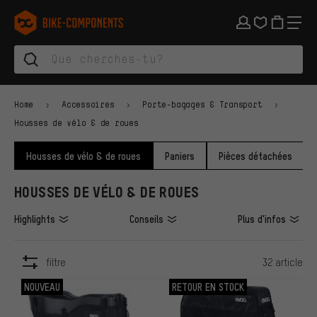
Aller à la navigation principale
Aller à la navigation des catégories
Aller au contenu
Aller aux marques et à la newsletter
Aller au pied de page
bike-components.de Page d'accueil
Home
Accessoires
Porte-bagages & Transport
Housses de vélo & de roues
Housses de vélo & de roues
Paniers
Pièces détachées
HOUSSES DE VÉLO & DE ROUES
Highlights
Conseils
Plus d'infos
filtre
32 article
ARTICLES
NOUVEAU
RETOUR EN STOCK