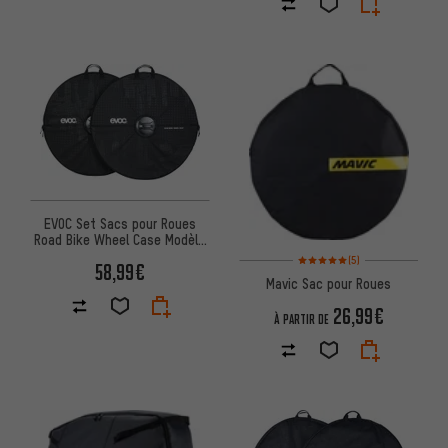
EVOC Set Sacs pour Roues
Road Bike Wheel Case Modèle
2020
Note moyenne : 5 sur 5 d'après
(5)
58,99€
Mavic Sac pour Roues
26,99€
À PARTIR DE