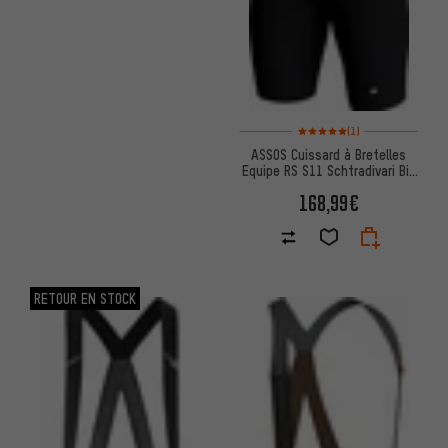
Note moyenne : 5 sur 5 d'après
(1)
ASSOS Cuissard à Bretelles
Equipe RS S11 Schtradivari Bib
Shorts
168,99€
RETOUR EN STOCK