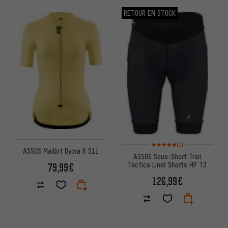
RETOUR EN STOCK
Note moyenne : 5 sur 5 d'après
(1)
ASSOS Maillot Dyora R S11
ASSOS Sous-Short Trail
Tactica Liner Shorts HP T3
79,99€
126,99€