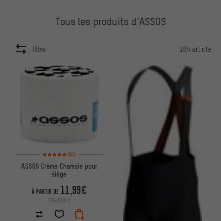
Tous les produits d'ASSOS
filtre
184 article
ARTICLES
Note moyenne : 5 sur 5 d'après 50 avis
(50)
ASSOS Crème Chamois pour
siège
11,99€
À PARTIR DE
159,83€/L