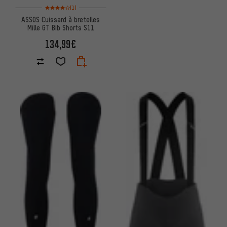
Note moyenne : 4 sur 5 d'après 1 avis
(1)
ASSOS Cuissard à bretelles
Mille GT Bib Shorts S11
134,99€