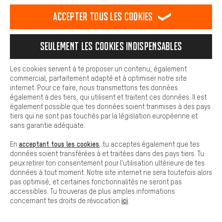
est plus confortable. Avec les cookies de confort, nous
établissons des liens avec des plateformes de médias sociaux.
Accepter tous les cookies
Nous pouvons ainsi mettre à ta disposition d'autres contenus et
informations utiles. De plus, tu as la possibilité d'utiliser des
services supplémentaires qui te permettent de trouver plus
Seulement les cookies indispensables
facilement les bons produits. Par exemple, nous proposons une
fonction de chat qui permet de répondre rapidement et
facilement aux questions.
Les cookies servent à te proposer un contenu, également
commercial, parfaitement adapté et à optimiser notre site
Cookies de base
internet. Pour ce faire, nous transmettons tes données
Les cookies de base garantissent que tu puisses utiliser les
également à des tiers, qui utilisent et traitent ces données. Il est
ASSOS Manchettes Spring Fall
fonctions de notre site web.
également possible que tes données soient tranmises à des pays
Arm Warmers P1
tiers qui ne sont pas touchés par la législation européenne et
37,99€
sans garantie adéquate.
acceptant tous les cookies
En
, tu acceptes également que tes
données soient transférées à et traitées dans des pays tiers. Tu
ASSOS Tactica Tech T5 T-shirt
peux retirer ton consentement pour l'utilisation ultérieure de tes
37,99€
données à tout moment. Notre site internet ne sera toutefois alors
À PARTIR DE
pas optimisé, et certaines fonctionnalités ne seront pas
accessibles. Tu trouveras de plus amples informations
ici
concernant tes droits de révocation
.