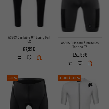
ASSOS Jambière GT Spring Fall
C2
ASSOS Cuissard à bretelles
Tactica T5
67,99€
151,99€
-20 %
JUSQU’À
-10 %