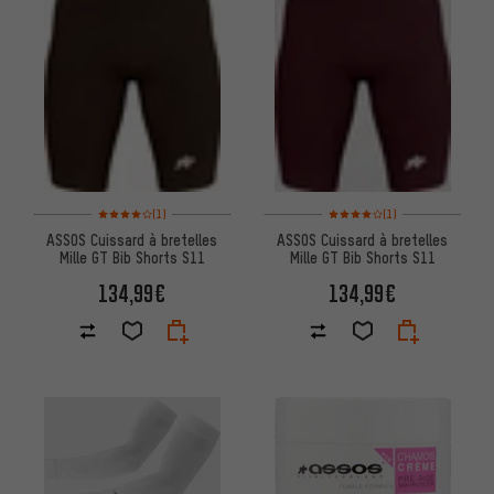
Note moyenne : 4 sur 5 d'après 1 avis
Note moyenne : 4 sur 5 d'après
(1)
(1)
ASSOS Cuissard à bretelles
ASSOS Cuissard à bretelles
Mille GT Bib Shorts S11
Mille GT Bib Shorts S11
134,99€
134,99€