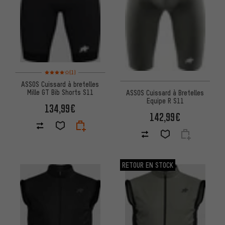
Note moyenne : 4 sur 5 d'après 1 avis
(1)
ASSOS Cuissard à bretelles
Mille GT Bib Shorts S11
ASSOS Cuissard à Bretelles
Equipe R S11
134,99€
142,99€
RETOUR EN STOCK