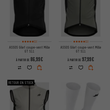
Note moyenne : 5 sur 5 d'après 1 avis
Note moyenne : 5 sur 5 d'après
(1)
(1)
ASSOS Gilet coupe-vent Mille
ASSOS Gilet coupe-vent Mille
GT S11
GT S11
86,99€
97,99€
À PARTIR DE
À PARTIR DE
RETOUR EN STOCK