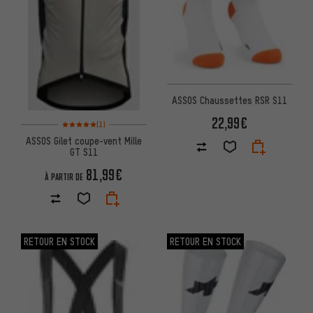
ASSOS Chaussettes RSR S11
22,99€
Note moyenne : 5 sur 5 d'après 1 avis
(1)
ASSOS Gilet coupe-vent Mille
GT S11
81,99€
À PARTIR DE
RETOUR EN STOCK
RETOUR EN STOCK