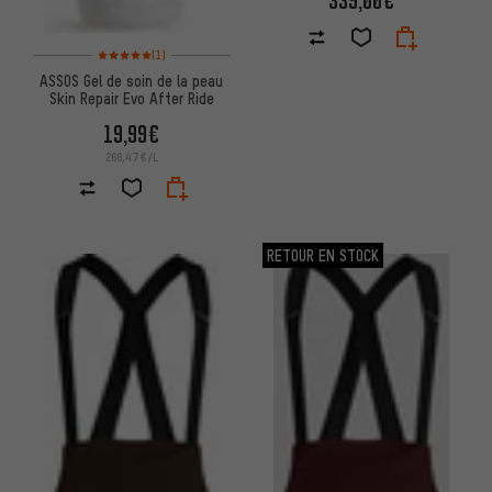
Note moyenne : 5 sur 5 d'après 1 avis
(1)
ASSOS Gel de soin de la peau
Skin Repair Evo After Ride
19,99€
266,47€/L
RETOUR EN STOCK