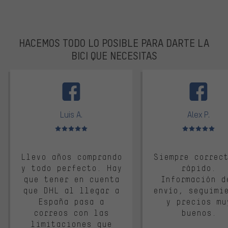
HACEMOS TODO LO POSIBLE PARA DARTE LA
BICI QUE NECESITAS
facebook
Luis A.
Alex P.
Valoración media: 5 de 5
Valoración media: 
Llevo años comprando
Siempre correc
y todo perfecto. Hay
rápido.
que tener en cuenta
Información d
que DHL al llegar a
envío, seguimi
España pasa a
y precios mu
correos con las
buenos.
limitaciones que