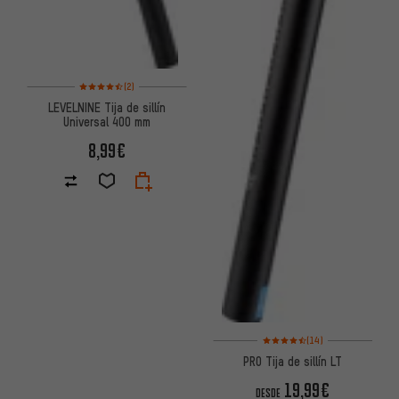
Valoración media: 4,5 de 5 basada en 2 reseñas
(2)
LEVELNINE Tija de sillín
Universal 400 mm
8,99€
Valoración media: 4,5 de 5 bas
(14)
PRO Tija de sillín LT
19,99€
DESDE