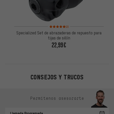
Valoración media: 5 de 5 basada en 2 reseñas
(2)
Specialized Set de abrazaderas de repuesto para
tijas de sillín
22,99€
CONSEJOS Y TRUCOS
Omitir opciones de contacto
Permítenos asesorarte
Llamada Programada