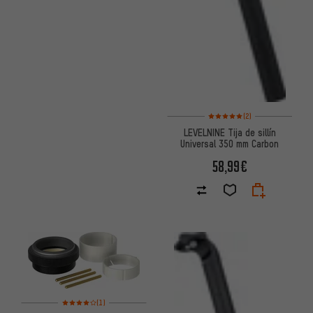
Valoración media: 5 de 5 basa
(2)
LEVELNINE Tija de sillín
Universal 350 mm Carbon
58,99€
Valoración media: 4 de 5 basada en 1 reseñas
(1)