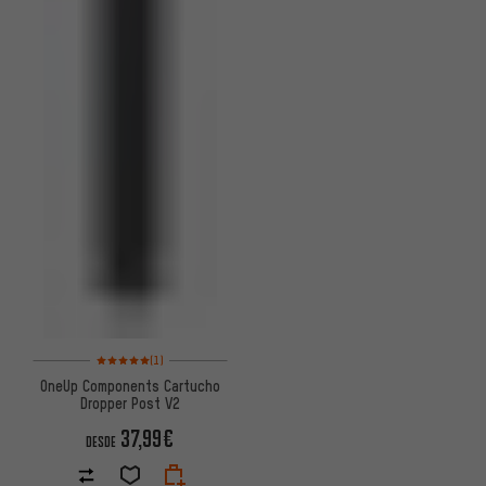
Valoración media: 5 de 5 basada en 1 reseñas
(1)
OneUp Components Cartucho
Dropper Post V2
37,99€
DESDE