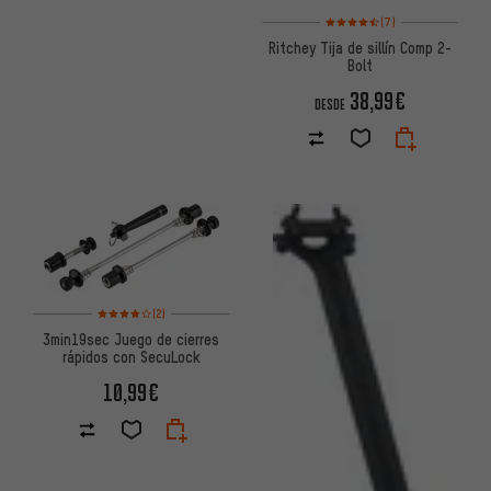
Valoración media: 4,5 de 5 ba
(7)
Ritchey Tija de sillín Comp 2-
Bolt
38,99€
DESDE
Valoración media: 4 de 5 basada en 2 reseñas
(2)
3min19sec Juego de cierres
rápidos con SecuLock
10,99€