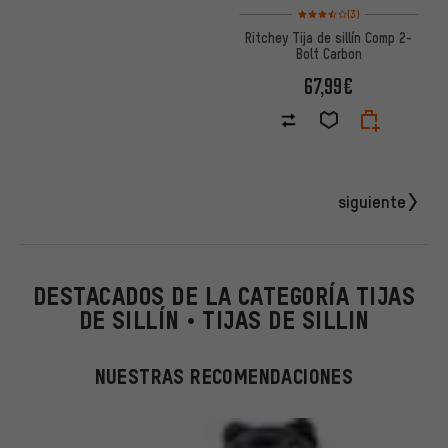
Valoración media: 3,5 de 5 ba
(3)
Ritchey Tija de sillín Comp 2-
Bolt Carbon
67,99€
siguiente
DESTACADOS DE LA CATEGORÍA TIJAS
DE SILLÍN • TIJAS DE SILLIN
NUESTRAS RECOMENDACIONES