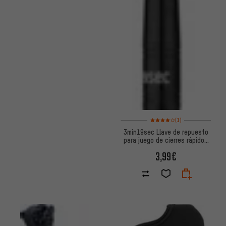
Valoración media: 4 de 5 basa
(1)
3min19sec Llave de repuesto
para juego de cierres rápidos
SecuLock
3,99€