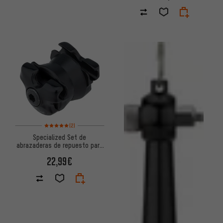
Valoración media: 5 de 5 basada en 2 reseñas
(2)
Specialized Set de
abrazaderas de repuesto para
tijas de sillín
22,99€