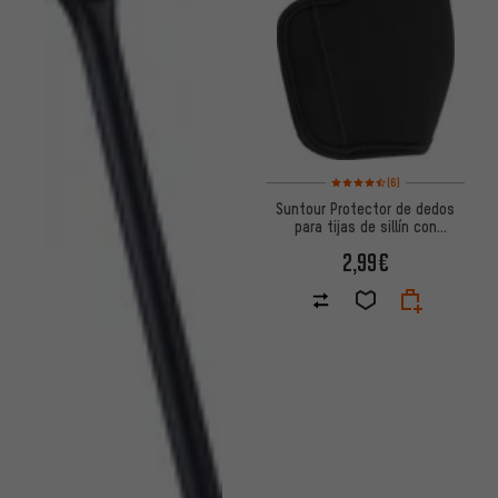
Valoración media: 4,5 de 5 ba
(6)
Suntour Protector de dedos
para tijas de sillín con
suspensión
2,99€