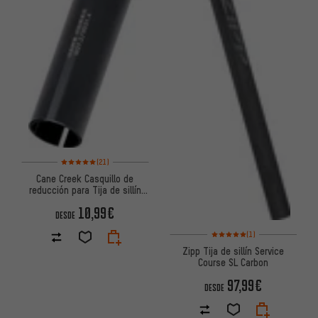
Valoración media: 5 de 5 basada en 21 reseñas
(21)
Cane Creek Casquillo de
reducción para Tija de sillín
27,2 mm
10,99€
DESDE
Valoración media: 5 de 5 basa
(1)
Zipp Tija de sillín Service
Course SL Carbon
97,99€
DESDE