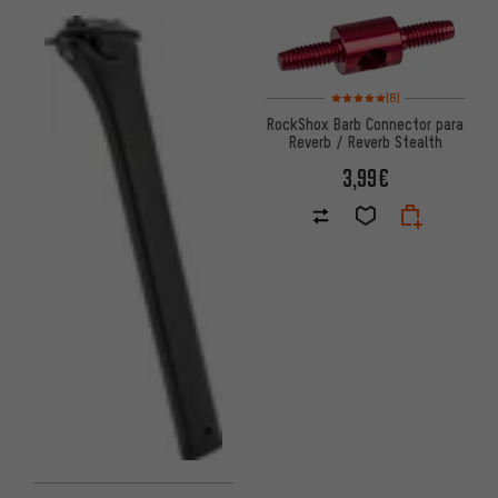
Valoración media: 5 de 5 basa
(8)
RockShox Barb Connector para
Reverb / Reverb Stealth
3,99€