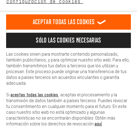
configuración de cookies.
Correo electrónico
Más confort
Haga que su experiencia de compra sea más cómoda. Con las
Aceptar todas las cookies
cookies de comodidad, creamos enlaces a plataformas de redes
sociales. Esto nos permite proporcionarle más contenido e
información útiles. Además, tiene la opción de utilizar servicios
Sólo las cookies necesarias
Suscríbete al newsletter
adicionales que le ayudarán a encontrar los productos adecuados.
Por ejemplo, ofrecemos una función de chat para responder a las
preguntas de forma rápida y sencilla.
Las cookies sirven para mostrarte contenido personalizado,
Evaluamos el éxito de nuestra Newsletter para mejorarla continuamente. Si
también publicitarios, y para optimizar nuestro sitio web. Para ello,
Básica
ya eres cliente nuestro, utilizamos los datos de tus últimos pedidos para
también transmitimos tus datos a terceros que los utilizan y
adaptar la Newsletter a tus intereses, haciéndola así más valiosa para ti.
Las cookies básicas aseguran que puedas usar nuestro sitio web.
procesan. Este proceso puede originar una transferencia de tus
Nuestras
condiciones de protección de datos
se aplican.
datos a países terceros sin acuerdos vinculantes o garantía
*Válido durante 30 días a partir de la fecha de emisión a partir de un valor
adecuada.
mínimo de pedido de 60 €. El vale no se puede combinar con otras
promociones.
aceptas todas las cookies
Si
, aceptas el procesamiento y la
transmisión de datos también a países terceros. Puedes revocar
tu consentimiento en cualquier momento para el futuro. En este
caso nuestro sitio web no está optimizado y algunas
características no se encontrarán disponibles. Obtén más
aquí
información sobre los derechos de revocación
.
HACEMOS TODO LO POSIBLE PARA DARTE LA
BICI QUE NECESITAS