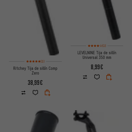
Valoración media: 4 de 5 basa
(1)
LEVELNINE Tija de sillín
Universal 350 mm
Valoración media: 5 de 5 basada en 1 reseñas
(1)
8,99€
Ritchey Tija de sillín Comp
Zero
38,99€