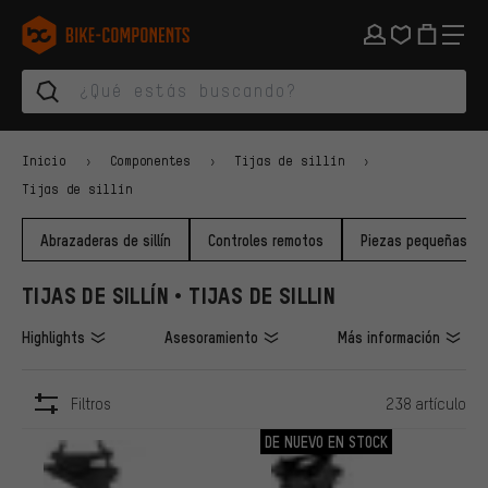
Saltar a la navegación principal
Saltar a la navegación de categorías
Saltar al contenido
Saltar a marcas y al boletín
Saltar al pie de página
bike-components.de Página de inicio
Inicio
Componentes
Tijas de sillín
Tijas de sillín
Abrazaderas de sillín
Controles remotos
Piezas pequeñas
TIJAS DE SILLÍN • TIJAS DE SILLIN
Highlights
Asesoramiento
Más información
Filtros
238 artículo
ARTÍCULOS
DE NUEVO EN STOCK