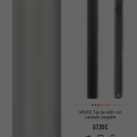
Valoración media: 3 de 5 basa
(1)
UPLOCK Tija de sillín con
candado plegable
67,99€