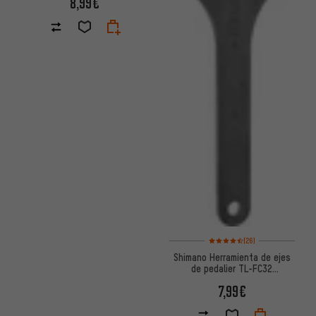
8,99€
Valoración media: 4,5 de 5 bas
(26)
Shimano Herramienta de ejes
de pedalier TL-FC32
Hollowtech II
7,99€