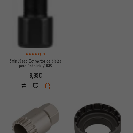
Valoración media: 5 de 5 basada en 18 reseñas
(18)
3min19sec Extractor de bielas
para Octalink / ISIS
6,99€