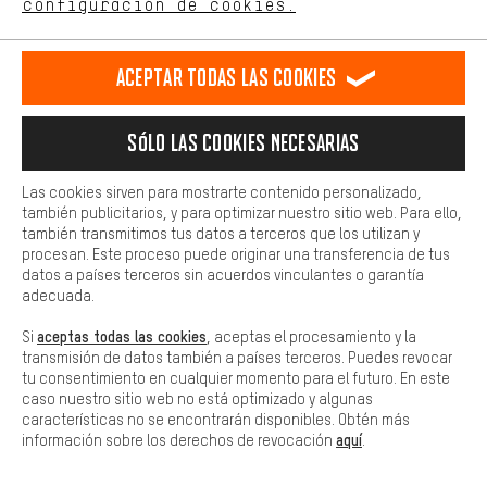
configuración de cookies.
Más confort
Haga que su experiencia de compra sea más cómoda. Con las
Aceptar todas las cookies
cookies de comodidad, creamos enlaces a plataformas de redes
sociales. Esto nos permite proporcionarle más contenido e
información útiles. Además, tiene la opción de utilizar servicios
Sólo las cookies necesarias
adicionales que le ayudarán a encontrar los productos adecuados.
Por ejemplo, ofrecemos una función de chat para responder a las
preguntas de forma rápida y sencilla.
Las cookies sirven para mostrarte contenido personalizado,
también publicitarios, y para optimizar nuestro sitio web. Para ello,
PAGO SEGURO
Básica
también transmitimos tus datos a terceros que los utilizan y
Las cookies básicas aseguran que puedas usar nuestro sitio web.
procesan. Este proceso puede originar una transferencia de tus
datos a países terceros sin acuerdos vinculantes o garantía
adecuada.
aceptas todas las cookies
Si
, aceptas el procesamiento y la
transmisión de datos también a países terceros. Puedes revocar
tu consentimiento en cualquier momento para el futuro. En este
caso nuestro sitio web no está optimizado y algunas
características no se encontrarán disponibles. Obtén más
aquí
información sobre los derechos de revocación
.
ENTREGA RÁPIDA