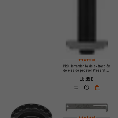
Valoración media: 4,5 de 5 ba
(8)
PRO Herramienta de extracción
de ejes de pedalier Pressfit de
24 mm
16,99€
Valoración media: 5 de 5 basa
(4)