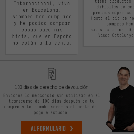
tiene productos 
Internacional, vivo
difíciles de en
en Barcelona,
precios súper co
siempre han cumplido
Hasta el día de ho
y he podido comprar
compras han
cosas para mis
satisfactorios. G
Visca Cataluny
bicis, que en España
no están a la venta.
100 días de derecho de devolución
Envíanos la mercancía sin utilizar en el
transcurso de 100 días después de tu
compra y te reembolsaremos el monto del
pago efectuado.
Al formulario