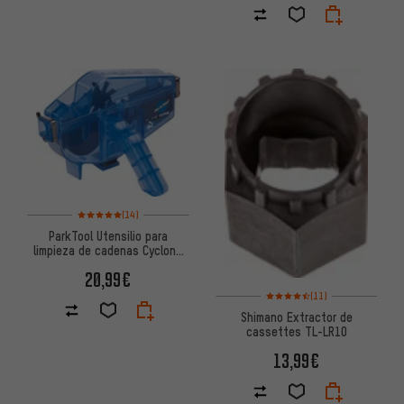
Valoración media: 5 de 5 basada en 14 reseñas
(14)
ParkTool Utensilio para
limpieza de cadenas Cyclone
CM-5.3
20,99€
Valoración media: 4,5 de 5 bas
(11)
Shimano Extractor de
cassettes TL-LR10
13,99€