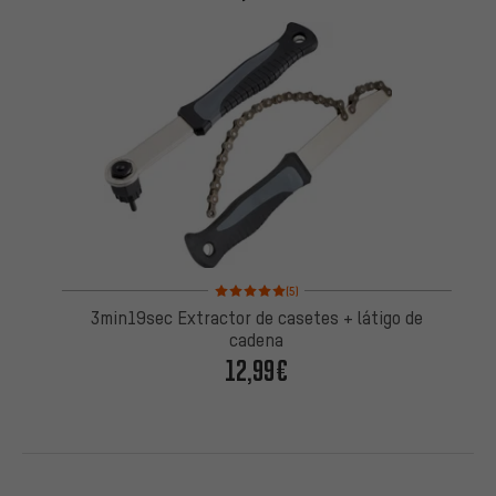
Valoración media: 5 de 5 basada en 5 reseñas
(5)
3min19sec Extractor de casetes + látigo de
cadena
12,99€