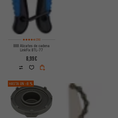
Valoración media: 4,5 de 5 basada en 36 reseñas
(36)
BBB Alicates de cadena
LinkFix BTL-77
8,99€
HASTA UN
-8 %