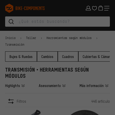
Saltar a la navegación principal
Saltar a la navegación de categorías
Saltar al contenido
Saltar a marcas y al boletín
Saltar al pie de página
bike-components.de Página de inicio
Inicio
Taller
Herramientas según módulos
Transmisión
Bujes & Ruedas
Cambios
Cuadros
Cubiertas & Cámaras
TRANSMISIÓN • HERRAMIENTAS SEGÚN
MÓDULOS
Highlights
Asesoramiento
Más información
Filtros
446 artículo
ARTÍCULOS