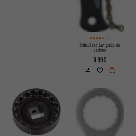
Valoración media: 4,5 de 5 bas
(21)
3min19sec Latiguillo de
cadena
8,99€