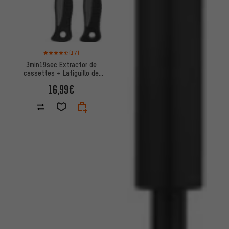
Valoración media: 4,5 de 5 basada en 17 reseñas
(17)
3min19sec Extractor de
cassettes + Latiguillo de
cadena
16,99€