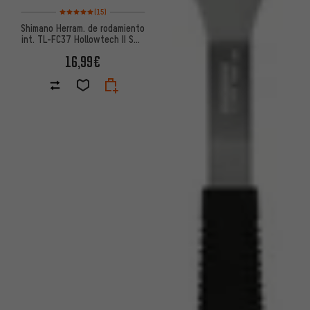
Valoración media: 5 de 5 basada en 15 reseñas
(15)
Shimano Herram. de rodamiento
int. TL-FC37 Hollowtech II SM-
BBR60 / BB-MT800
16,99€