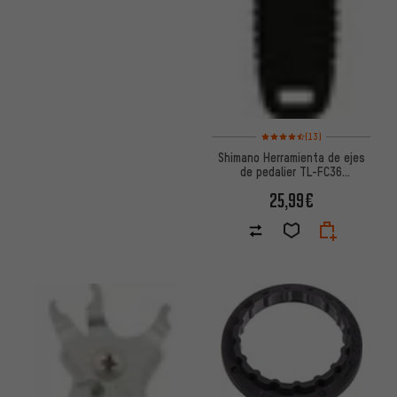
Valoración media: 4,5 de 5 bas
(13)
Shimano Herramienta de ejes
de pedalier TL-FC36
Hollowtech II
25,99€