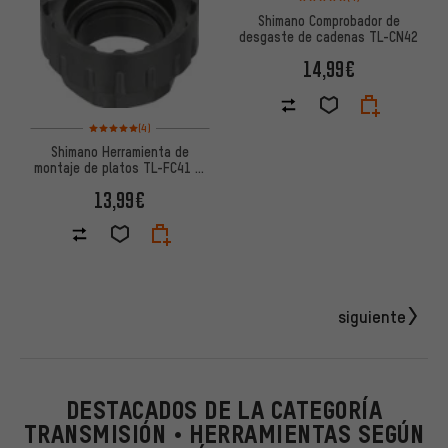
Shimano Comprobador de
desgaste de cadenas TL-CN42
14,99€
Valoración media: 5 de 5 basada en 4 reseñas
(4)
Shimano Herramienta de
montaje de platos TL-FC41 p.
bielas MTB 12 velocidades
13,99€
siguiente
DESTACADOS DE LA CATEGORÍA
TRANSMISIÓN • HERRAMIENTAS SEGÚN