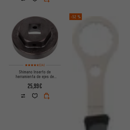
-52 %
Valoración media: 4,5 de 5 basada en 14 reseñas
(14)
Shimano Inserto de
herramienta de ejes de
pedalier TL-FC33 Hollowtech II
25,99€