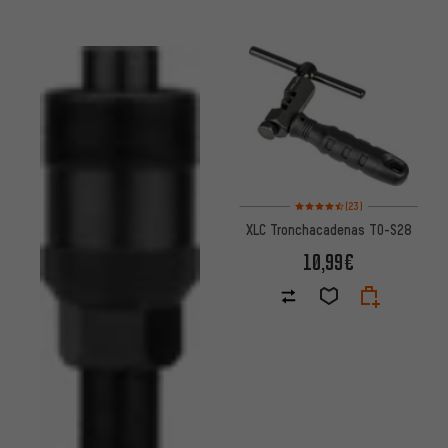
Valoración media: 4,5 de 5 bas
(23)
XLC Tronchacadenas TO-S28
10,99€