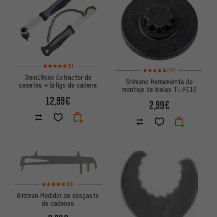
Valoración media: 5 de 5 basada en 5 reseñas
(5)
Valoración media: 5 de 5 basa
(42)
3min19sec Extractor de
Shimano Herramienta de
casetes + látigo de cadena
montaje de bielas TL-FC16
12,99€
2,99€
Valoración media: 5 de 5 basada en 11 reseñas
(11)
Birzman Medidor de desgaste
de cadenas