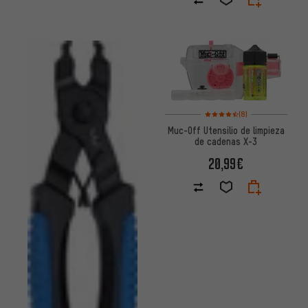
Valoración media: 4,5 de 5 ba
(8)
Muc-Off Utensilio de limpieza
de cadenas X-3
20,99€