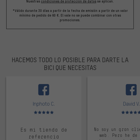
Nuestras
condiciones de protección de datos
se aplican.
*Válido durante 30 días a partir de la fecha de emisión a partir de un valor
mínimo de pedido de 60 €. El vale no se puede combinar con otras
promociones.
HACEMOS TODO LO POSIBLE PARA DARTE LA
BICI QUE NECESITAS
facebook
Inphoto C.
David V.
Valoración media: 5 de 5
Valoración m
Es mi tienda de
No soy un gran cli
web. Pero he de
referencia