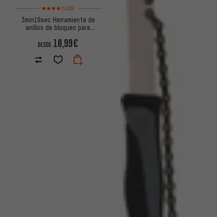
Valoración media: 4 de 5 basada en 15 reseñas
(15)
3min19sec Herramienta de
anillos de bloqueo para
motores Bosch de E-Bikes
10,99€
DESDE