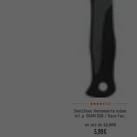
Valoración media: 4,5 de 5 bas
(12)
3min19sec Herramienta rodam.
int. p. SRAM DUB / Race Face
Cinch / Rotor BSA 30
en vez de
12,60€
5,99€