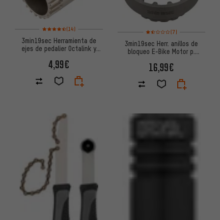
Valoración media: 4,5 de 5 basada en 14 reseñas
(14)
Valoración media: 1,5 de 5 ba
(7)
3min19sec Herramienta de
3min19sec Herr. anillos de
ejes de pedalier Octalink y
bloqueo E-Bike Motor p.
cuadrado para 24 mm
Shimano E8000 / E6100 /
4,99€
16,99€
E7000