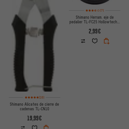
Valoración media: 3,5 de 5 ba
(7)
Shimano Herram. eje de
pedalier TL-FC25 Hollowtech II
SM-BBR60/BB-MT800
2,99€
Valoración media: 5 de 5 basada en 10 reseñas
(10)
Shimano Alicates de cierre de
cadenas TL-CN10
19,99€