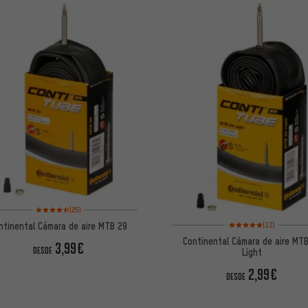
Valoración media: 4,5 de 5 basada en 25 reseñas
(25)
Valoración media: 5 de
ntinental Cámara de aire MTB 29
(12)
Continental Cámara de aire MT
3,99€
DESDE
Light
2,99€
DESDE