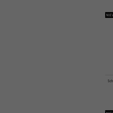
NUE
Sch
NUE