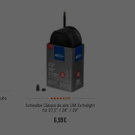
Valoración media: 4,5 de 5 basada en 28 reseñas
tubo
(28)
Schwalbe Cámara de aire 19A Extralight
für 27,5" / 28" / 29"
6,99€