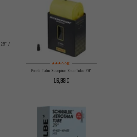
 28" /
Valoración media: 3 de 5 basada en 2 reseñas
(2)
Pirelli Tubo Scorpion SmarTube 29"
16,99€