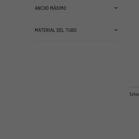
635mm
(8)
ANCHO MÁXIMO
MATERIAL DEL TUBO
-
mm
mm
Butilo
(26)
Plástico (TPU)
(11)
Schw