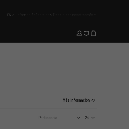
ES
Información
Sobre bc
Trabaja con nosotros
más
español
Más información