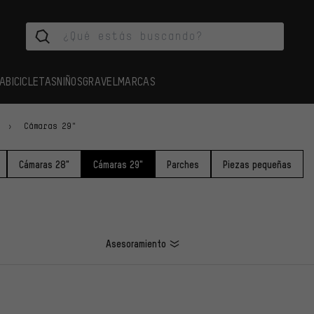
A
BICICLETAS
NIÑOS
GRAVEL
MARCAS
Cámaras 29"
Cámaras 28"
Cámaras 29"
Parches
Piezas pequeñas
Asesoramiento
LOS