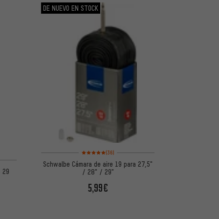
DE NUEVO EN STOCK
Valoración media: 5 de 5 basada en 36 reseñas
(36)
 5 basada en 12 reseñas
Schwalbe Cámara de aire 19 para 27,5"
B 29
/ 28" / 29"
5,99€