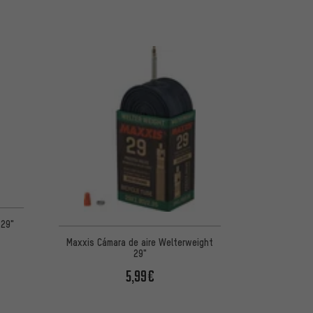
 5 basada en 1 reseñas
 29"
Maxxis Cámara de aire Welterweight
29"
5,99€