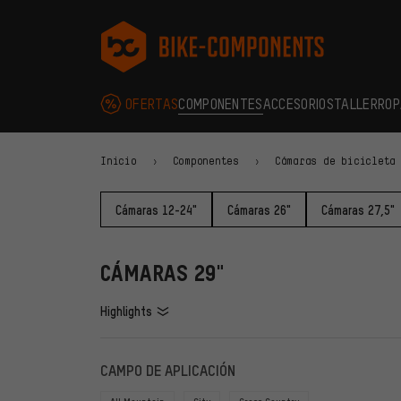
Saltar a la navegación principal
Saltar a la navegación de categorías
Saltar al contenido
Saltar a marcas y al boletín
Saltar al pie de página
bike-components.de Página de inicio
OFERTAS
COMPONENTES
ACCESORIOS
TALLER
ROP
Inicio
Componentes
Cámaras de bicicleta
Cámaras 12-24"
Cámaras 26"
Cámaras 27,5"
CÁMARAS 29"
Highlights
FILTROS
ARTÍCU
CAMPO DE APLICACIÓN