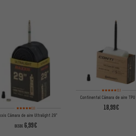
Valoración media: 5 de
(1)
Continental Cámara de aire TPU
18,99€
Valoración media: 5 de 5 basada en 1 reseñas
(1)
xis Cámara de aire Ultralight 29"
6,99€
DESDE