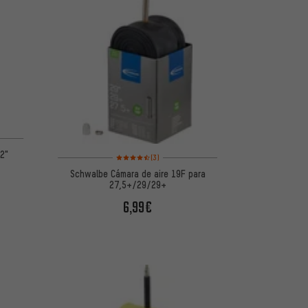
2"
Valoración media: 4,5 de 5 basada en 3 reseñas
(3)
Schwalbe Cámara de aire 19F para
27,5+/29/29+
6,99€