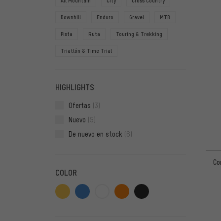
All Mountain
City
Cross Country
Downhill
Enduro
Gravel
MTB
Pista
Ruta
Touring & Trekking
Triatlón & Time Trial
HIGHLIGHTS
Ofertas
(3)
Nuevo
(5)
De nuevo en stock
(6)
Co
COLOR