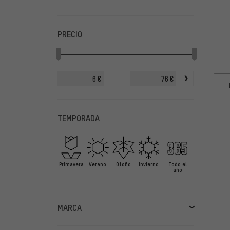
PRECIO
-
€
€
TEMPORADA
Primavera
Verano
Otoño
Invierno
Todo el
año
MARCA
adidas Outdoor
(2)