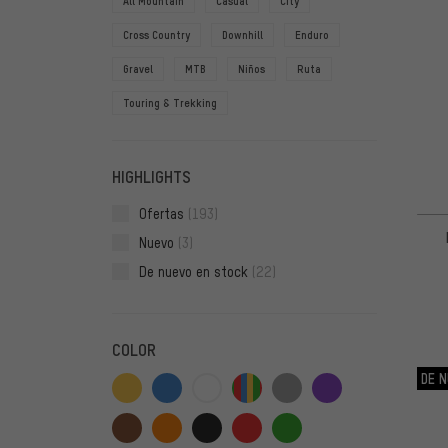
All Mountain
Casual
City
Cross Country
Downhill
Enduro
Gravel
MTB
Niños
Ruta
Touring & Trekking
HIGHLIGHTS
Ofertas
(193)
Nuevo
(3)
De nuevo en stock
(22)
COLOR
DE N