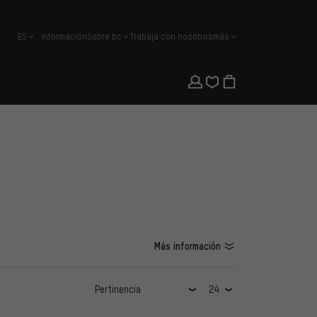
ES
Información
Sobre bc
Trabaja con nosotros
más
español
Más información