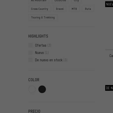
All Mountain
Ciclocrós
City
NUE
Cross Country
Gravel
MTB
Ruta
Touring & Trekking
HIGHLIGHTS
Ofertas
(3)
Nuevo
(1)
Ca
De nuevo en stock
(3)
COLOR
DE N
PRECIO