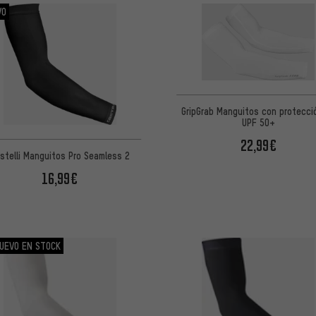
VO
GripGrab Manguitos con protecci
UPF 50+
22,99€
stelli Manguitos Pro Seamless 2
16,99€
UEVO EN STOCK