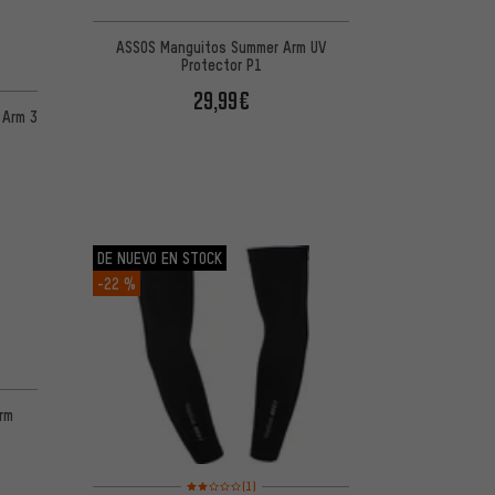
ASSOS Manguitos Summer Arm UV
Protector P1
29,99€
 Arm 3
DE NUEVO EN STOCK
-22 %
Arm
Valoración media: 2 de 5 basada en 1 reseñas
(1)