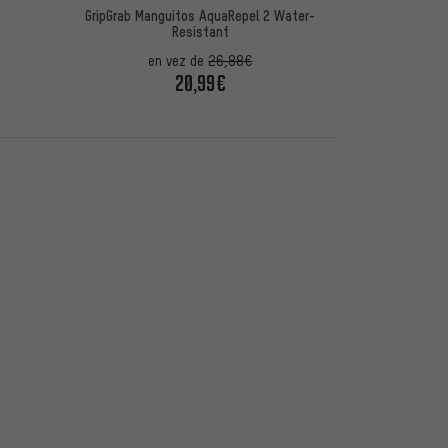
GripGrab Manguitos AquaRepel 2 Water-
Resistant
en vez de
26,88€
20,99€