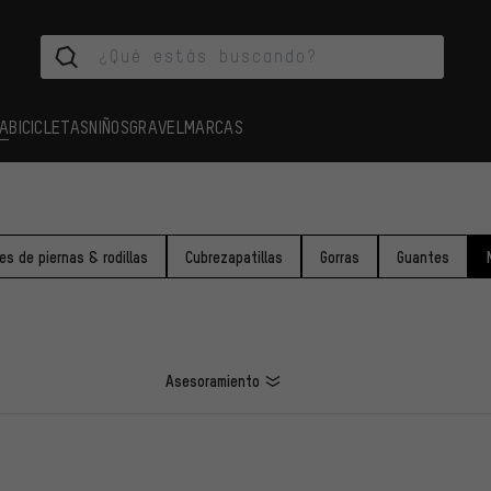
A
BICICLETAS
NIÑOS
GRAVEL
MARCAS
es de piernas & rodillas
Cubrezapatillas
Gorras
Guantes
Asesoramiento
LOS