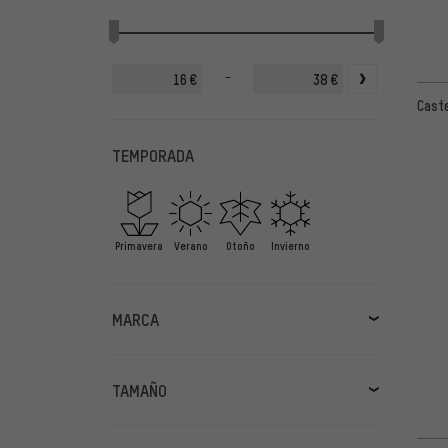
-
€
€
Caste
TEMPORADA
Primavera
Verano
Otoño
Invierno
MARCA
ASSOS
(3)
Castelli
(3)
TAMAÑO
GORE Wear
(1)
S
(4)
GripGrab
(2)