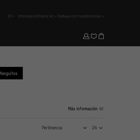
ES
Información
Sobre bc
Trabaja con nosotros
más
español
Manguitos
Más información