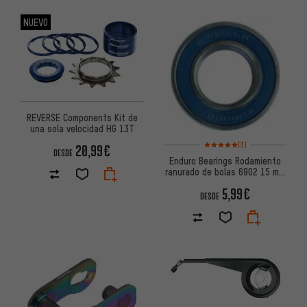
NUEVO
REVERSE Components Kit de
una sola velocidad HG 13T
Valoración media: 5 de 5 basa
(3)
20,99€
DESDE
Enduro Bearings Rodamiento
ranurado de bolas 6902 15 mm
x 28 mm x 7 mm
5,99€
DESDE