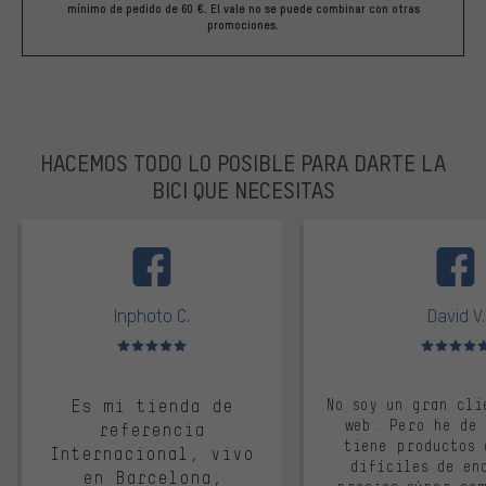
mínimo de pedido de 60 €. El vale no se puede combinar con otras
promociones.
HACEMOS TODO LO POSIBLE PARA DARTE LA
BICI QUE NECESITAS
facebook
Inphoto C.
David V.
Valoración media: 5 de 5
Valoración m
Es mi tienda de
No soy un gran cli
web. Pero he de
referencia
tiene productos 
Internacional, vivo
difíciles de en
en Barcelona,