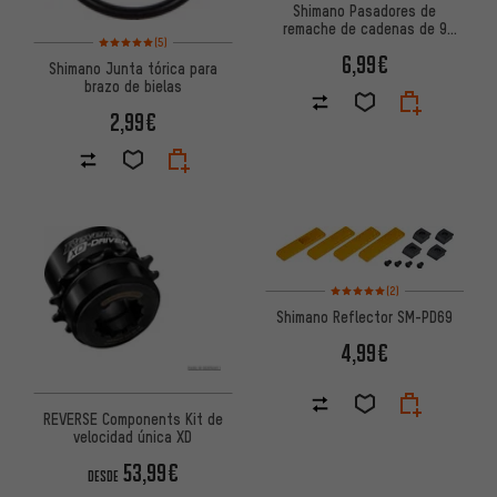
Shimano Pasadores de
remache de cadenas de 9
Valoración media: 5 de 5 basada en 5 reseñas
(5)
velocidades
6,99€
Shimano Junta tórica para
brazo de bielas
2,99€
Valoración media: 5 de 5 basa
(2)
Shimano Reflector SM-PD69
4,99€
REVERSE Components Kit de
velocidad única XD
53,99€
DESDE