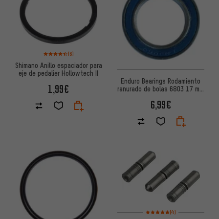
Valoración media: 4,5 de 5 basada en 6 reseñas
(6)
Shimano Anillo espaciador para
eje de pedalier Hollowtech II
Enduro Bearings Rodamiento
1,99€
ranurado de bolas 6803 17 mm
x 26 mm x 5 mm
6,99€
Valoración media: 5 de 5 basa
(4)