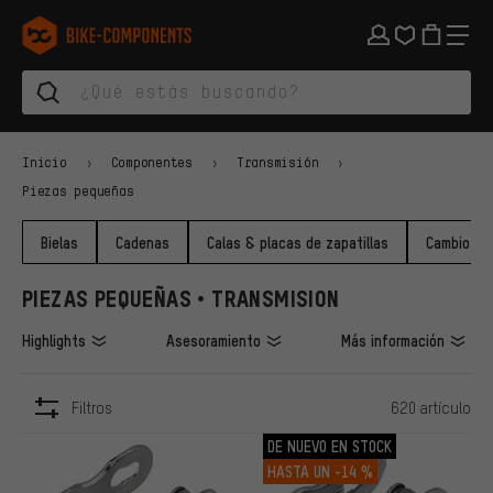
Saltar a la navegación principal
Saltar a la navegación de categorías
Saltar al contenido
Saltar a marcas y al boletín
Saltar al pie de página
bike-components.de Página de inicio
Inicio
Componentes
Transmisión
Piezas pequeñas
Bielas
Cadenas
Calas & placas de zapatillas
Cambio de
PIEZAS PEQUEÑAS • TRANSMISION
Highlights
Asesoramiento
Más información
Filtros
620 artículo
ARTÍCULOS
DE NUEVO EN STOCK
HASTA UN
-14 %