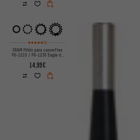
Valoración media: 5 de 5 basada en 2 reseñas
(2)
SRAM Piñón para cassettes
PG-1210 / PG-1230 Eagle de
12 velocidades
14,99€