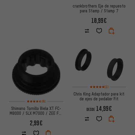
crankbrothers Eje de repuesto
para Stamp / Stamp 7
10,99€
Valoración media: 5 de 5 basa
(1)
Chris King Adaptador para kit
de ejes de pedalier Fit
Valoración media: 4,5 de 5 basada en 6 reseñas
(6)
14,99€
Shimano Tornillo Biela XT FC-
DESDE
M8000 / SLX M7000 / ZEE FC-
M640 / Deore FC-M6000
2,99€