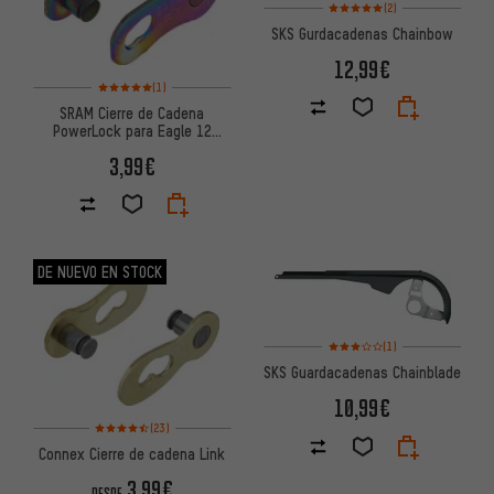
Valoración media: 5 de 5 basa
(2)
SKS Gurdacadenas Chainbow
12,99€
Valoración media: 5 de 5 basada en 1 reseñas
(1)
SRAM Cierre de Cadena
PowerLock para Eagle 12
velocidades
3,99€
DE NUEVO EN STOCK
Valoración media: 3 de 5 basa
(1)
SKS Guardacadenas Chainblade
10,99€
Valoración media: 4,5 de 5 basada en 23 reseñas
(23)
Connex Cierre de cadena Link
3,99€
DESDE