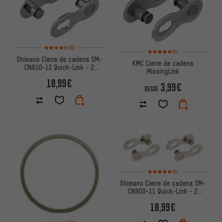
Valoración media: 4,5 de 5 basada en 6 reseñas
(6)
Valoración media: 5 de 5 basa
(5)
Shimano Cierre de cadena SM-
KMC Cierre de cadena
CN910-12 Quick-Link - 2
MissingLink
Piezas
10,99€
3,99€
DESDE
Valoración media: 5 de 5 basa
(5)
Shimano Cierre de cadena SM-
CN900-11 Quick-Link - 2
Piezas
10,99€
Valoración media: 4,5 de 5 basada en 7 reseñas