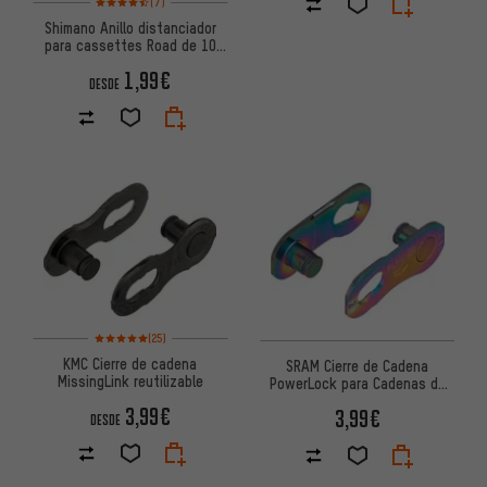
(7)
Shimano Anillo distanciador
para cassettes Road de 10
vel. y MTB de 11 vel.
1,99€
DESDE
Valoración media: 5 de 5 basada en 25 reseñas
(25)
KMC Cierre de cadena
SRAM Cierre de Cadena
MissingLink reutilizable
PowerLock para Cadenas de
12 Velocidades
3,99€
3,99€
DESDE