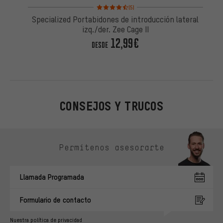
Valoración media: 4,5 de 5 basada en 5 reseñas
(5)
Specialized Portabidones de introducción lateral
izq./der. Zee Cage II
12,99€
DESDE
CONSEJOS Y TRUCOS
Omitir opciones de contacto
Permítenos asesorarte
Llamada Programada
Formulario de contacto
Nuestra política de privacidad