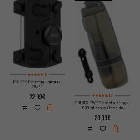
Valoración media: 5 de 5 basada en 2 reseñas
(2)
FIDLOCK Conector universal
TWIST
Valoración media: 5 de 5 basa
22,99€
(13)
FIDLOCK TWIST botella de agua
800 ml con sistema de
soporte para botellas bike
29,99€
base