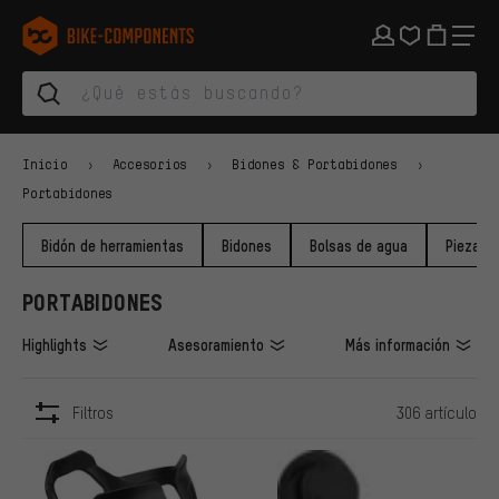
Saltar a la navegación principal
Saltar a la navegación de categorías
Saltar al contenido
Saltar a marcas y al boletín
Saltar al pie de página
bike-components.de Página de inicio
Inicio
Accesorios
Bidones & Portabidones
Portabidones
Bidón de herramientas
Bidones
Bolsas de agua
Piezas 
PORTABIDONES
Highlights
Asesoramiento
Más información
Filtros
306 artículo
ARTÍCULOS