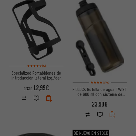
Valoración media: 4,5 de 5 basada en 5 reseñas
(5)
Specialized Portabidones de
introducción lateral izq./der.
Valoración media: 4 de 5 basa
Zee Cage II
(4)
12,99€
DESDE
FIDLOCK Botella de agua TWIST
de 600 ml con sistema de
montaje en base para bicicleta
23,99€
DE NUEVO EN STOCK