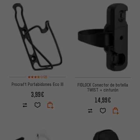
Valoración media: 3,5 de 5 basada en 2 reseñas
(2)
Procraft Portabidones Eco III
FIDLOCK Conector de botella
TWIST + cinturón
3,99€
14,99€