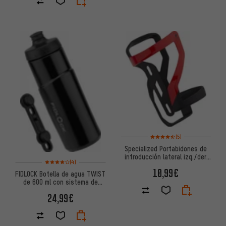
Valoración media: 4,5 de 5 ba
(5)
Specialized Portabidones de
introducción lateral izq./der.
Valoración media: 4 de 5 basada en 4 reseñas
(4)
Zee Cage II
10,99€
FIDLOCK Botella de agua TWIST
de 600 ml con sistema de
montaje en base para bicicleta
24,99€