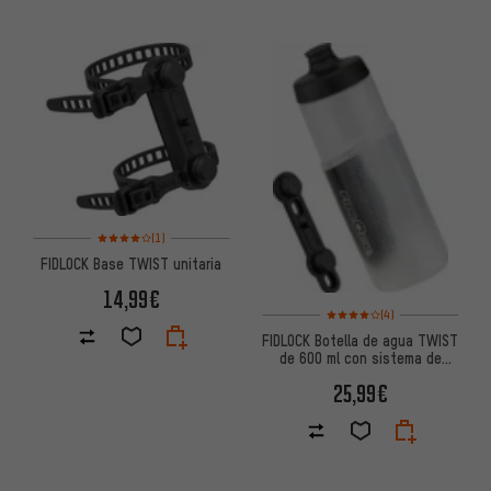
Valoración media: 4 de 5 basada en 1 reseñas
(1)
FIDLOCK Base TWIST unitaria
14,99€
Valoración media: 4 de 5 basa
(4)
FIDLOCK Botella de agua TWIST
de 600 ml con sistema de
montaje en base para bicicleta
25,99€