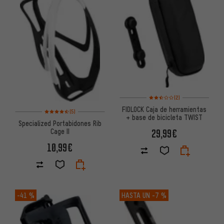
Valoración media: 2,5 de 5 ba
(2)
FIDLOCK Caja de herramientas
Valoración media: 4,5 de 5 basada en 5 reseñas
(5)
+ base de bicicleta TWIST
Specialized Portabidones Rib
29,99€
Cage II
10,99€
-41 %
HASTA UN
-7 %