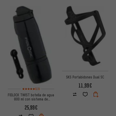
SKS Portabidones Dual SC
11,99€
Valoración media: 5 de 5 basada en 13 reseñas
(13)
FIDLOCK TWIST botella de agua
800 ml con sistema de
soporte para botellas bike
25,99€
base