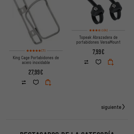
Valoración media: 3,5 de 5 ba
(4)
Topeak Abrazadera de
portabidones VersaMount
Valoración media: 5 de 5 basada en 7 reseñas
7,99€
(7)
King Cage Portabidones de
acero inoxidable
27,99€
siguiente