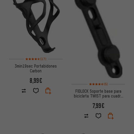
Valoración media: 4,5 de 5 basada en 17 reseñas
(17)
3min19sec Portabidones
Carbon
8,99€
Valoración media: 4,5 de 5 ba
(5)
FIDLOCK Soporte base para
bicicleta TWIST para cuadro
de bicicleta
7,99€