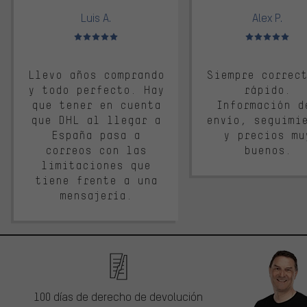
Luis A.
Alex P.
Valoración media: 5 de 5
Valoración media: 
Llevo años comprando
Siempre correc
y todo perfecto. Hay
rápido.
que tener en cuenta
Información d
que DHL al llegar a
envío, seguimi
España pasa a
y precios mu
correos con las
buenos.
limitaciones que
tiene frente a una
mensajería.
100 días de derecho de devolución