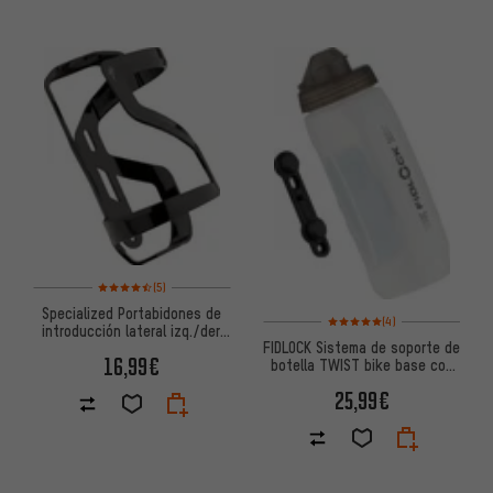
Valoración media: 4,5 de 5 basada en 5 reseñas
(5)
Specialized Portabidones de
Valoración media: 5 de 5 basa
(4)
introducción lateral izq./der.
FIDLOCK Sistema de soporte de
Zee Cage II
16,99€
botella TWIST bike base con
botella de agua 590 ml
25,99€