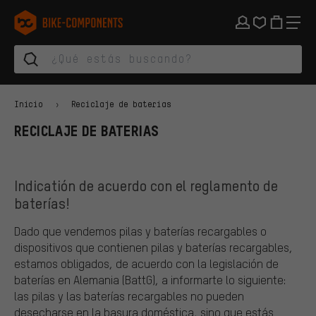
Saltar a la navegación principal
Saltar a la navegación de categorías
Saltar al contenido
Saltar a marcas y al boletín
Saltar al pie de página
bike-components.de Página de inicio
Inicio
Reciclaje de baterias
RECICLAJE DE BATERIAS
Indicatión de acuerdo con el reglamento de
baterías!
Dado que vendemos pilas y baterías recargables o
dispositivos que contienen pilas y baterías recargables,
estamos obligados, de acuerdo con la legislación de
baterías en Alemania (BattG), a informarte lo siguiente:
las pilas y las baterías recargables no pueden
desecharse en la basura doméstica, sino que estás