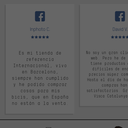
facebook
Inphoto C.
David V.
Valoración media: 5 de 5
Valoración m
Es mi tienda de
No soy un gran cli
web. Pero he de
referencia
tiene productos 
Internacional, vivo
difíciles de en
en Barcelona,
precios súper co
siempre han cumplido
Hasta el día de ho
y he podido comprar
compras han
cosas para mis
satisfactorios. G
Visca Cataluny
bicis, que en España
no están a la venta.