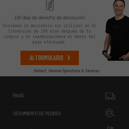
100 días de derecho de devolución
Envíanos la mercancía sin utilizar en el
transcurso de 100 días después de tu
compra y te reembolsaremos el monto del
pago efectuado.
Al formulario
Herbert,
General Operations & Services
Más información
ENVÍO
SEGUIMIENTO DE PEDIDOS