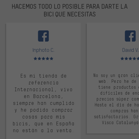
HACEMOS TODO LO POSIBLE PARA DARTE LA
BICI QUE NECESITAS
facebook
Inphoto C.
David V.
Valoración media: 5 de 5
Valoración m
Es mi tienda de
No soy un gran cli
web. Pero he de
referencia
tiene productos 
Internacional, vivo
difíciles de en
en Barcelona,
precios súper co
siempre han cumplido
Hasta el día de ho
y he podido comprar
compras han
cosas para mis
satisfactorios. G
Visca Cataluny
bicis, que en España
no están a la venta.