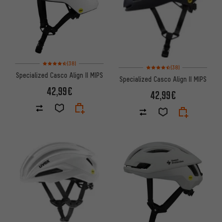
Valoración media: 4,5 de 5 basada en 38 reseñas
(38)
Valoración media: 4,5 de 5 bas
(38)
Specialized Casco Align II MIPS
Specialized Casco Align II MIPS
42,99€
42,99€