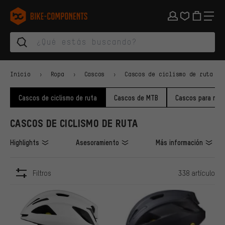
Saltar a la navegación principal
Saltar a la navegación de categorías
Saltar al contenido
Saltar a marcas y al boletín
Saltar al pie de página
bike-components.de Página de inicio
Inicio
Ropa
Cascos
Cascos de ciclismo de ruta
Cascos de ciclismo de ruta
Cascos de MTB
Cascos para niñ
CASCOS DE CICLISMO DE RUTA
Highlights
Asesoramiento
Más información
Filtros
338 artículo
ARTÍCULOS