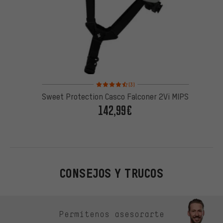
Valoración media: 4,5 de 5 basada en 3 reseñas
(3)
Sweet Protection Casco Falconer 2Vi MIPS
142,99€
CONSEJOS Y TRUCOS
Omitir opciones de contacto
Permítenos asesorarte