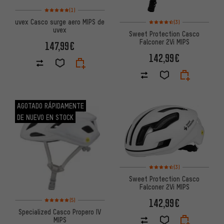
Valoración media: 5 de 5 basada en 1 reseñas
(1)
Valoración media: 4,5 de 5 ba
uvex Casco surge aero MIPS de
(3)
uvex
Sweet Protection Casco
Falconer 2Vi MIPS
147,99€
142,99€
AGOTADO RÁPIDAMENTE
DE NUEVO EN STOCK
Valoración media: 4,5 de 5 ba
(3)
Sweet Protection Casco
Falconer 2Vi MIPS
Valoración media: 5 de 5 basada en 5 reseñas
142,99€
(5)
Specialized Casco Propero IV
MIPS