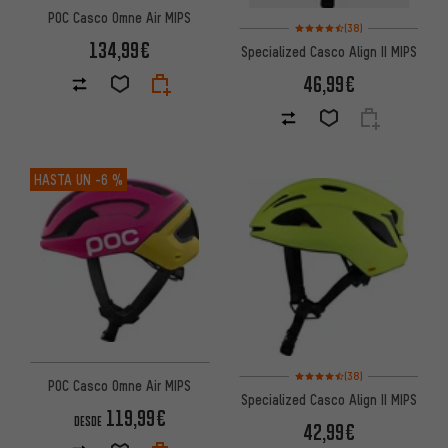
POC Casco Omne Air MIPS
Valoración media: 4,5 de 5 bas
(38)
134,99€
Specialized Casco Align II MIPS
46,99€
HASTA UN
-6 %
Valoración media: 4,5 de 5 bas
(38)
POC Casco Omne Air MIPS
Specialized Casco Align II MIPS
119,99€
DESDE
42,99€