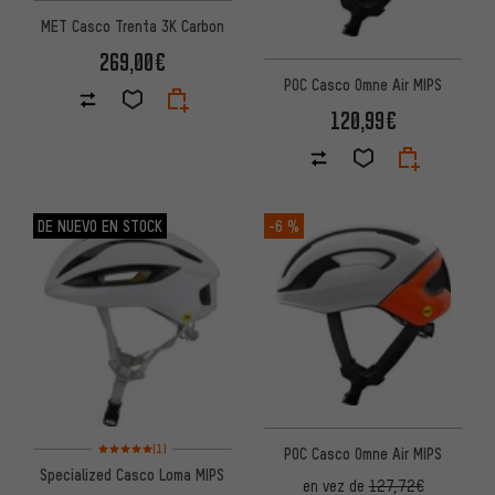
MET Casco Trenta 3K Carbon
269,00€
POC Casco Omne Air MIPS
120,99€
DE NUEVO EN STOCK
-6 %
Valoración media: 5 de 5 basada en 1 reseñas
(1)
POC Casco Omne Air MIPS
Specialized Casco Loma MIPS
en vez de
127,72€