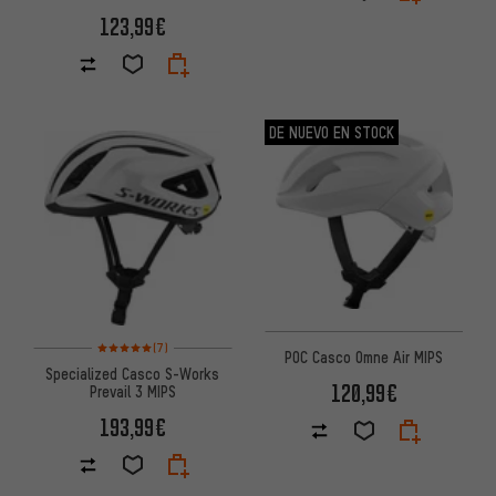
123,99€
DE NUEVO EN STOCK
Valoración media: 5 de 5 basada en 7 reseñas
(7)
POC Casco Omne Air MIPS
Specialized Casco S-Works
120,99€
Prevail 3 MIPS
193,99€